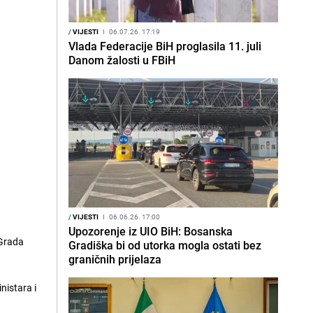
/
VIJESTI
I
06.07.26. 17:19
Vlada Federacije BiH proglasila 11. juli
Danom žalosti u FBiH
/
VIJESTI
I
06.06.26. 17:00
Upozorenje iz UIO BiH: Bosanska
 Grada
Gradiška bi od utorka mogla ostati bez
graničnih prijelaza
nistara i