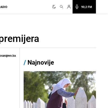
RADIO
90,2 FM
 premijera
osarajevo.ba
/
Najnovije