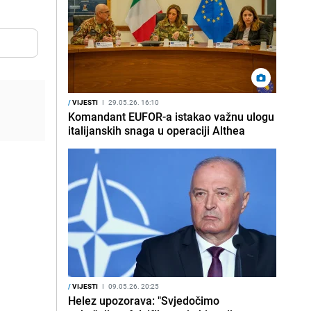
/
VIJESTI
I
29.05.26. 16:10
Komandant EUFOR-a istakao važnu ulogu
italijanskih snaga u operaciji Althea
/
VIJESTI
I
09.05.26. 20:25
Helez upozorava: "Svjedočimo