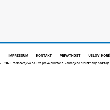
G
IMPRESSUM
KONTAKT
PRIVATNOST
USLOVI KOR
7. - 2026.
radiosarajevo.ba
. Sva prava pridržana. Zabranjeno preuzimanje sadržaja