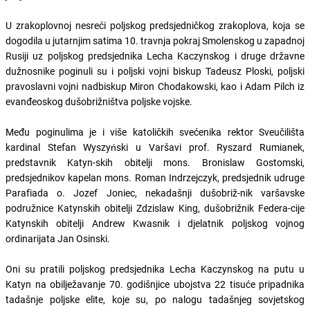
U zrakoplovnoj nesreći poljskog predsjedničkog zrakoplova, koja se
dogodila u jutarnjim satima 10. travnja pokraj Smolenskog u zapadnoj
Rusiji uz poljskog predsjednika Lecha Kaczynskog i druge državne
dužnosnike poginuli su i poljski vojni biskup Tadeusz Ploski, poljski
pravoslavni vojni nadbiskup Miron Chodakowski, kao i Adam Pilch iz
evanđeoskog dušobrižništva poljske vojske.
Među poginulima je i više katoličkih svećenika rektor Sveučilišta
kardinal Stefan Wyszyński u Varšavi prof. Ryszard Rumianek,
predstavnik Katyn-skih obitelji mons. Bronislaw Gostomski,
predsjednikov kapelan mons. Roman Indrzejczyk, predsjednik udruge
Parafiada o. Jozef Joniec, nekadašnji dušobriž-nik varšavske
podružnice Katynskih obitelji Zdzislaw King, dušobrižnik Federa-cije
Katynskih obitelji Andrew Kwasnik i djelatnik poljskog vojnog
ordinarijata Jan Osinski.
Oni su pratili poljskog predsjednika Lecha Kaczynskog na putu u
Katyn na obilježavanje 70. godišnjice ubojstva 22 tisuće pripadnika
tadašnje poljske elite, koje su, po nalogu tadašnjeg sovjetskog