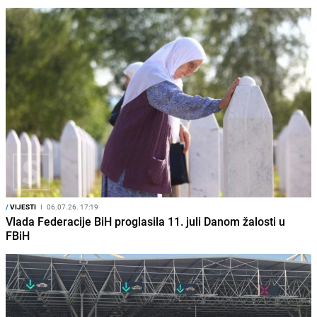
/
VIJESTI
I
06.07.26. 17:19
Vlada Federacije BiH proglasila 11. juli Danom žalosti u
FBiH