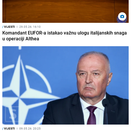
/
VIJESTI
I
29.05.26. 16:10
Komandant EUFOR-a istakao važnu ulogu italijanskih snaga
u operaciji Althea
/
VIJESTI
I
09.05.26. 20:25