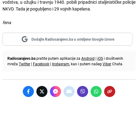
vodstva, u ožujku i travnju 1940. pobili pripadnici staljinističke policije
NKVD. Tada je pogubljeno i 29 vojnih kapelana.
fena
Dodajte Radiosarajevo.ba u omiljene Google izvore
Radiosarajevo.ba
pratite putem aplikacije za
Android
|
iOS
i društvenih
mreža
Twitter
|
Facebook
|
Instagram
, kao i putem našeg
Viber
Chata.