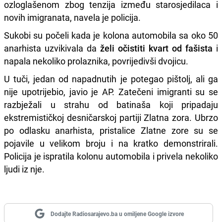
ozloglašenom zbog tenzija između starosjedilaca i
novih imigranata, navela je policija.
Sukobi su počeli kada je kolona automobila sa oko 50
anarhista uzvikivala da
želi očistiti kvart od fašista
i
napala nekoliko prolaznika, povrijedivši dvojicu.
U tuči, jedan od napadnutih je potegao pištolj, ali ga
nije upotrijebio, javio je AP. Zatečeni imigranti su se
razbježali u strahu od batinaša koji pripadaju
ekstremističkoj desničarskoj partiji Zlatna zora. Ubrzo
po odlasku anarhista, pristalice Zlatne zore su se
pojavile u velikom broju i na kratko demonstrirali.
Policija je ispratila kolonu automobila i privela nekoliko
ljudi iz nje.
Dodajte Radiosarajevo.ba u omiljene Google izvore