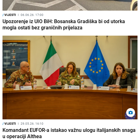
/
VIJESTI
I
06.06.26. 17:00
Upozorenje iz UIO BiH: Bosanska Gradiška bi od utorka
mogla ostati bez graničnih prijelaza
/
VIJESTI
I
29.05.26. 16:10
Komandant EUFOR-a istakao važnu ulogu italijanskih snaga
u operaciji Althea