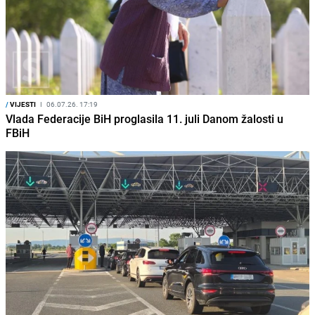
/
VIJESTI
I
06.07.26. 17:19
Vlada Federacije BiH proglasila 11. juli Danom žalosti u
FBiH