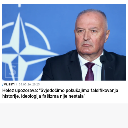
/
VIJESTI
I
09.05.26. 20:25
Helez upozorava: "Svjedočimo pokušajima falsifikovanja
historije, ideologija fašizma nije nestala"