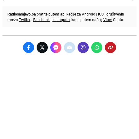
Radiosarajevo.ba
pratite putem aplikacije za
Android
|
iOS
i društvenih
mreža
Twitter
|
Facebook
|
Instagram
, kao i putem našeg
Viber
Chata.