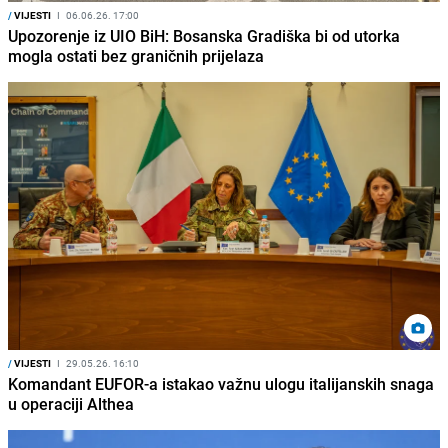
/
VIJESTI
I
06.06.26. 17:00
Upozorenje iz UIO BiH: Bosanska Gradiška bi od utorka
mogla ostati bez graničnih prijelaza
/
VIJESTI
I
29.05.26. 16:10
Komandant EUFOR-a istakao važnu ulogu italijanskih snaga
u operaciji Althea