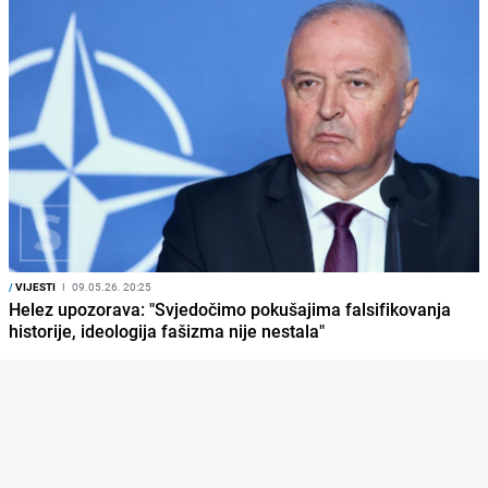
/
VIJESTI
I
09.05.26. 20:25
Helez upozorava: "Svjedočimo pokušajima falsifikovanja
historije, ideologija fašizma nije nestala"