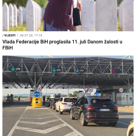
/
VIJESTI
I
06.07.26. 17:19
Vlada Federacije BiH proglasila 11. juli Danom žalosti u
FBiH