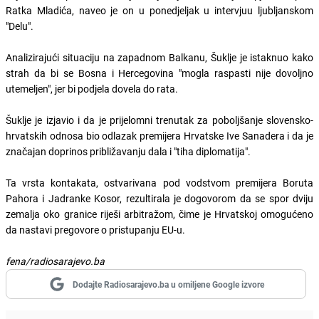
Ratka Mladića, naveo je on u ponedjeljak u intervjuu ljubljanskom
"Delu".
Analizirajući situaciju na zapadnom Balkanu, Šuklje je istaknuo kako
strah da bi se Bosna i Hercegovina "mogla raspasti nije dovoljno
utemeljen", jer bi podjela dovela do rata.
Šuklje je izjavio i da je prijelomni trenutak za poboljšanje slovensko-
hrvatskih odnosa bio odlazak premijera Hrvatske Ive Sanadera i da je
značajan doprinos približavanju dala i "tiha diplomatija".
Ta vrsta kontakata, ostvarivana pod vodstvom premijera Boruta
Pahora i Jadranke Kosor, rezultirala je dogovorom da se spor dviju
zemalja oko granice riješi arbitražom, čime je Hrvatskoj omogućeno
da nastavi pregovore o pristupanju EU-u.
fena/radiosarajevo.ba
Dodajte Radiosarajevo.ba u omiljene Google izvore