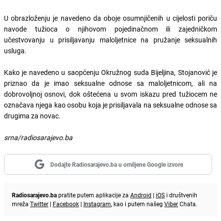
U obrazloženju je navedeno da oboje osumnjičenih u cijelosti poriču
navode tužioca o njihovom pojedinačnom ili zajedničkom
učestvovanju u prisiljavanju maloljetnice na pružanje seksualnih
usluga.
Kako je navedeno u saopćenju Okružnog suda Bijeljina, Stojanović je
priznao da je imao seksualne odnose sa maloljetnicom, ali na
dobrovoljnoj osnovi, dok oštećena u svom iskazu pred tužiocem ne
označava njega kao osobu koja je prisiljavala na seksualne odnose sa
drugima za novac.
srna/radiosarajevo.ba
Dodajte Radiosarajevo.ba u omiljene Google izvore
Radiosarajevo.ba
pratite putem aplikacije za
Android
|
iOS
i društvenih
mreža
Twitter
|
Facebook
|
Instagram
, kao i putem našeg
Viber
Chata.