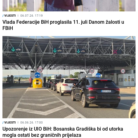
/
VIJESTI
I
06.07.26. 17:19
Vlada Federacije BiH proglasila 11. juli Danom žalosti u
FBiH
/
VIJESTI
I
06.06.26. 17:00
Upozorenje iz UIO BiH: Bosanska Gradiška bi od utorka
mogla ostati bez graničnih prijelaza