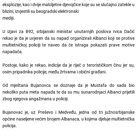
eksplozije, kao i dvije maloljetne djevojčice koje su se slučajno zatekle u
blizini, izvjestili su beogradski elektronski
mediji.
U izjavi za B92, srbijanski ministar unutarnjih poslova Ivica Dačić
rekao je da je uvjeren da su napad organizirali Albanci koji se protive
multietničkoj policiji te naveo da će istraga pokazati prave motive
napadača.
Postoje, kako je rekao, indicije da je riječ o terorističkom činu jer su,
osim pripadnika policije, među žrtvama i obični građani.
Od mještana Bujanovca se doznaje da je Mustafa do sada bio
nekoliko puta meta napada te da su mu sunarodnjaci Albanci prijetili
zbog njegova angažmana u policiji.
Bujanovac je, uz Preševo i Medveđu, jedna od tri južnosrbijanske
općine naseljene većim brojem Albanaca, u kojima djeluje multietnička
policija.