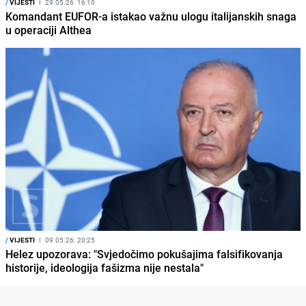
/
VIJESTI
I
29.05.26. 16:10
Komandant EUFOR-a istakao važnu ulogu italijanskih snaga
u operaciji Althea
/
VIJESTI
I
09.05.26. 20:25
Helez upozorava: "Svjedočimo pokušajima falsifikovanja
historije, ideologija fašizma nije nestala"