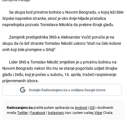
Sa skupa kod privatne bolnice u Novom Beogradu, u kojoj leži lider
Srpske napredne stranke, sinoć je oko dvije hiljade pristalica
naprednjaka pozvalo Tomislava Nikolića da prekine štrajk glađu.
Zamjenik predsjednika SNS-a Aleksandar Vučić poručio je na
skupu da će šef stranke Tomislav Nikolić uskoro "stati na čelo kolone
onih koji žele promjene u Srbiji".
Lider SNS-a Tomislav Nikolić smješten je u privatnu bolnicu na
Novom Beogradu nakon što mu se stanje pogoršalo usljed štrajka
glađu i žeđu, koji je počeo u subotu, 16. aprila, tražeći raspisivanje
prijevremenih izbora.
Dodajte Radiosarajevo.ba u omiljene Google izvore
Radiosarajevo.ba
pratite putem aplikacije za
Android
|
iOS
i društvenih
mreža
Twitter
|
Facebook
|
Instagram
, kao i putem našeg
Viber
Chata.