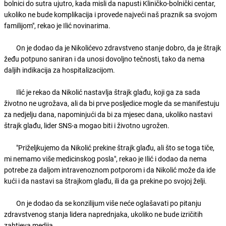
bolnici do sutra ujutro, kada misli da napusti Kliničko-bolnički centar,
ukoliko ne bude komplikacija i provede najveći naš praznik sa svojom
familijom", rekao je Ilić novinarima.
On je dodao da je Nikolićevo zdravstveno stanje dobro, da je štrajk
žeđu potpuno saniran i da unosi dovoljno tečnosti, tako da nema
daljih indikacija za hospitalizacijom.
Ilić je rekao da Nikolić nastavlja štrajk glađu, koji ga za sada
životno ne ugrožava, ali da bi prve posljedice mogle da se manifestuju
za nedjelju dana, napominjući da bi za mjesec dana, ukoliko nastavi
štrajk glađu, lider SNS-a mogao biti i životno ugrožen.
"Priželjkujemo da Nikolić prekine štrajk glađu, ali što se toga tiče,
mi nemamo više medicinskog posla", rekao je Ilić i dodao da nema
potrebe za daljom intravenoznom potporom i da Nikolić može da ide
kući i da nastavi sa štrajkom glađu, ili da ga prekine po svojoj želji.
On je dodao da se konzilijum više neće oglašavati po pitanju
zdravstvenog stanja lidera naprednjaka, ukoliko ne bude izričitih
zahtjeva medija.