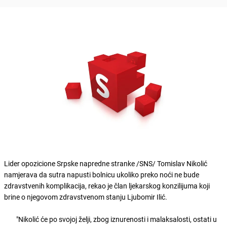
Lider opozicione Srpske napredne stranke /SNS/ Tomislav Nikolić
namjerava da sutra napusti bolnicu ukoliko preko noći ne bude
zdravstvenih komplikacija, rekao je član ljekarskog konzilijuma koji
brine o njegovom zdravstvenom stanju Ljubomir Ilić.
"Nikolić će po svojoj želji, zbog iznurenosti i malaksalosti, ostati u