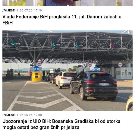
/
VIJESTI
I
06.07.26. 17:19
Vlada Federacije BiH proglasila 11. juli Danom žalosti u
FBiH
/
VIJESTI
I
06.06.26. 17:00
Upozorenje iz UIO BiH: Bosanska Gradiška bi od utorka
mogla ostati bez graničnih prijelaza