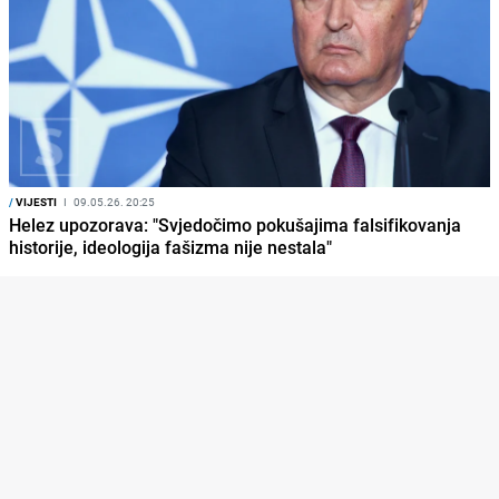
/
VIJESTI
I
09.05.26. 20:25
Helez upozorava: "Svjedočimo pokušajima falsifikovanja
historije, ideologija fašizma nije nestala"