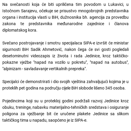
Na svečanosti koja će biti upriličena tim povodom u Lukavici, u
Istočnom Sarajevu, očekuje se prisustvo mnogobrojnih predstavnika
organa i institucija vlasti u BiH, dužnosnika bh. agencija za provedbu
zakona te predstavnika međunarodne zajednice i članova
diplomatskog kora.
Svečano postrojavanje i smotru specijalaca SIPA-e izvršit će ministar
sigurnosti BiH Sadik Ahmetović, nakon čega će svi gosti pogledali
desetominutni videozapis iz života i rada Jedinice, kroz taktičko-
pokazne vježbe "napad na vozilo u pokretu", "napad na autobus",
"alpinizam - savladavanje vertikalnih prepreka".
Specijalci će demonstrirati i dio svojih vještina zahvaljujući kojima je u
proteklih pet godina na području cijele BiH slobode lišeno 345 osoba.
Pojedincima koji su u protekloj godini podržali razvoj Jedinice kroz
obuku, treninge, nabavku materijalno-tehničkih sredstava i osiguranje
poligona za vježbanje bit će uručene plakete Jedinice sa slikom
taktičkog tima u napadu, saopćeno je iz SIPA-e.