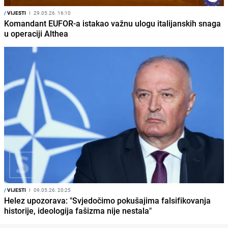
/
VIJESTI
I
29.05.26. 16:10
Komandant EUFOR-a istakao važnu ulogu italijanskih snaga
u operaciji Althea
/
VIJESTI
I
09.05.26. 20:25
Helez upozorava: "Svjedočimo pokušajima falsifikovanja
historije, ideologija fašizma nije nestala"