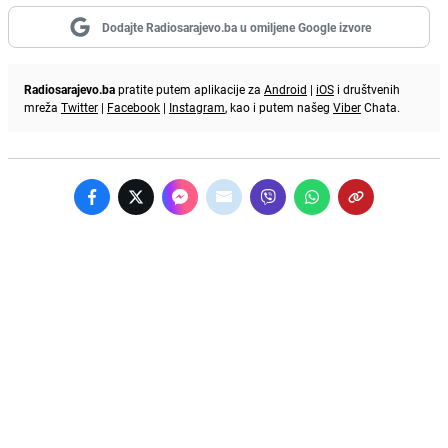
Dodajte Radiosarajevo.ba u omiljene Google izvore
Radiosarajevo.ba
pratite putem aplikacije za
Android
|
iOS
i društvenih
mreža
Twitter
|
Facebook
|
Instagram
, kao i putem našeg
Viber
Chata.