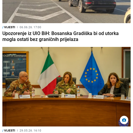
/
VIJESTI
I
06.06.26. 17:00
Upozorenje iz UIO BiH: Bosanska Gradiška bi od utorka
mogla ostati bez graničnih prijelaza
/
VIJESTI
I
29.05.26. 16:10