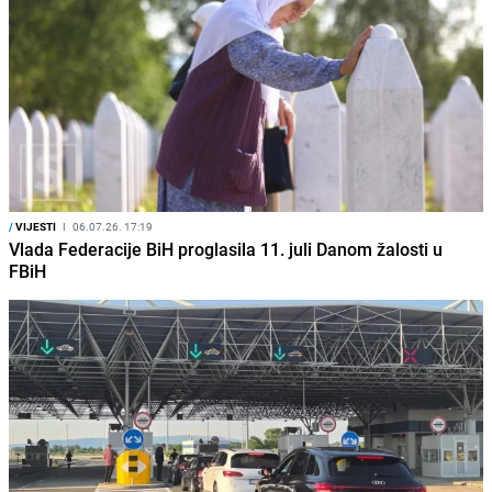
/
VIJESTI
I
06.07.26. 17:19
Vlada Federacije BiH proglasila 11. juli Danom žalosti u
FBiH