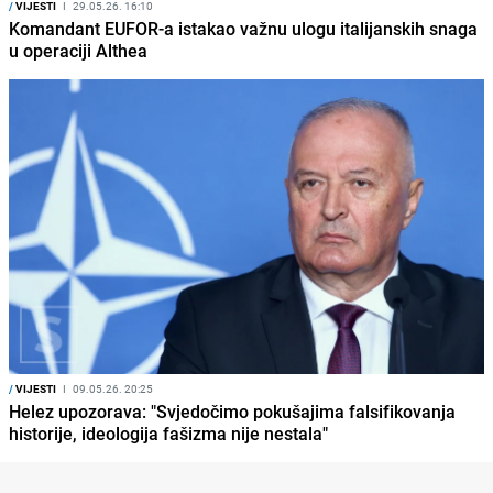
/
VIJESTI
I
29.05.26. 16:10
Komandant EUFOR-a istakao važnu ulogu italijanskih snaga
u operaciji Althea
/
VIJESTI
I
09.05.26. 20:25
Helez upozorava: "Svjedočimo pokušajima falsifikovanja
historije, ideologija fašizma nije nestala"