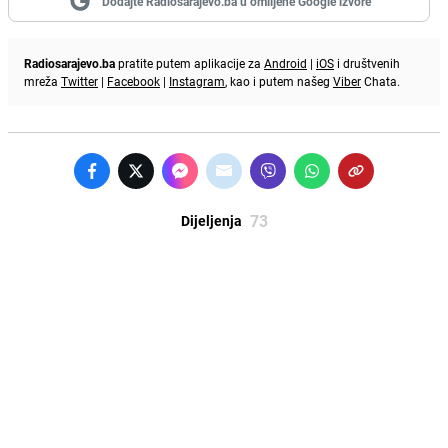
Dodajte Radiosarajevo.ba u omiljene Google izvore
Radiosarajevo.ba
pratite putem aplikacije za
Android
|
iOS
i društvenih
mreža
Twitter
|
Facebook
|
Instagram
, kao i putem našeg
Viber
Chata.
73
Dijeljenja