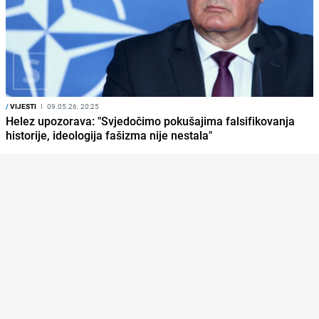
/
VIJESTI
I
09.05.26. 20:25
Helez upozorava: "Svjedočimo pokušajima falsifikovanja
historije, ideologija fašizma nije nestala"