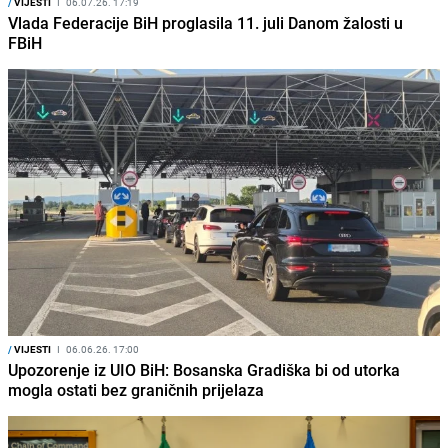
/
VIJESTI
I
06.07.26. 17:19
Vlada Federacije BiH proglasila 11. juli Danom žalosti u
FBiH
/
VIJESTI
I
06.06.26. 17:00
Upozorenje iz UIO BiH: Bosanska Gradiška bi od utorka
mogla ostati bez graničnih prijelaza