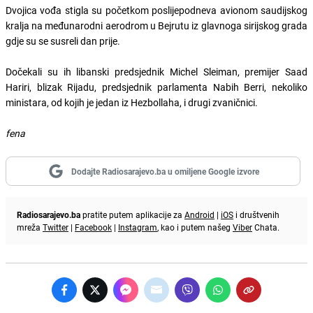
Dvojica vođa stigla su početkom poslijepodneva avionom saudijskog
kralja na međunarodni aerodrom u Bejrutu iz glavnoga sirijskog grada
gdje su se susreli dan prije.
Dočekali su ih libanski predsjednik Michel Sleiman, premijer Saad
Hariri, blizak Rijadu, predsjednik parlamenta Nabih Berri, nekoliko
ministara, od kojih je jedan iz Hezbollaha, i drugi zvaničnici.
fena
Dodajte Radiosarajevo.ba u omiljene Google izvore
Radiosarajevo.ba
pratite putem aplikacije za
Android
|
iOS
i društvenih
mreža
Twitter
|
Facebook
|
Instagram
, kao i putem našeg
Viber
Chata.