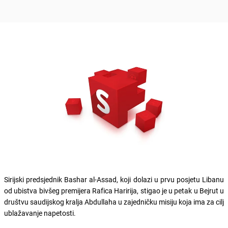
Sirijski predsjednik Bashar al-Assad, koji dolazi u prvu posjetu Libanu
od ubistva bivšeg premijera Rafica Haririja, stigao je u petak u Bejrut u
društvu saudijskog kralja Abdullaha u zajedničku misiju koja ima za cilj
ublažavanje napetosti.