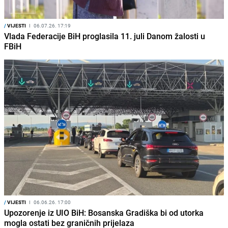
/
VIJESTI
I
06.07.26. 17:19
Vlada Federacije BiH proglasila 11. juli Danom žalosti u
FBiH
/
VIJESTI
I
06.06.26. 17:00
Upozorenje iz UIO BiH: Bosanska Gradiška bi od utorka
mogla ostati bez graničnih prijelaza