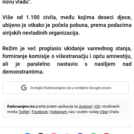
novu vladu".
Više od 1.100 civila, među kojima deseci djece,
ubijeno je otkako je počela pobuna, prema podacima
sirijskih nevladinih organizacija.
Režim je već proglasio ukidanje vanrednog stanja,
formiranje komisije o višestranačju i opću amnestiju,
ali je paralelno nastavio s nasiljem nad
demonstrantima.
Dodajte Radiosarajevo.ba u omiljene Google izvore
Radiosarajevo.ba
pratite putem aplikacije za
Android
|
iOS
i društvenih
mreža
Twitter
|
Facebook
|
Instagram
, kao i putem našeg
Viber
Chata.