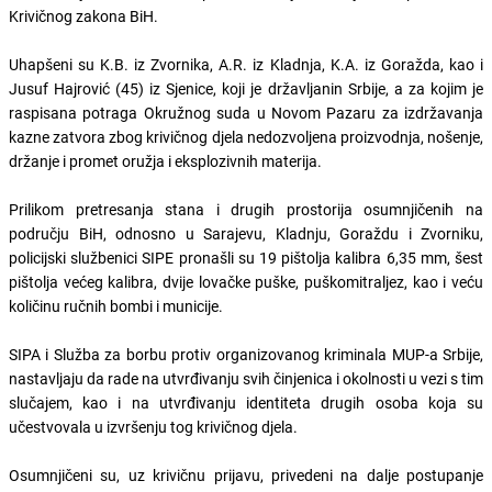
Krivičnog zakona BiH.
Uhapšeni su K.B. iz Zvornika, A.R. iz Kladnja, K.A. iz Goražda, kao i
Jusuf Hajrović (45) iz Sjenice, koji je državljanin Srbije, a za kojim je
raspisana potraga Okružnog suda u Novom Pazaru za izdržavanja
kazne zatvora zbog krivičnog djela nedozvoljena proizvodnja, nošenje,
držanje i promet oružja i eksplozivnih materija.
Prilikom pretresanja stana i drugih prostorija osumnjičenih na
području BiH, odnosno u Sarajevu, Kladnju, Goraždu i Zvorniku,
policijski službenici SIPE pronašli su 19 pištolja kalibra 6,35 mm, šest
pištolja većeg kalibra, dvije lovačke puške, puškomitraljez, kao i veću
količinu ručnih bombi i municije.
SIPA i Služba za borbu protiv organizovanog kriminala MUP-a Srbije,
nastavljaju da rade na utvrđivanju svih činjenica i okolnosti u vezi s tim
slučajem, kao i na utvrđivanju identiteta drugih osoba koja su
učestvovala u izvršenju tog krivičnog djela.
Osumnjičeni su, uz krivičnu prijavu, privedeni na dalje postupanje