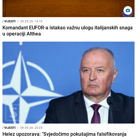
/
VIJESTI
I
29.05.26. 16:10
Komandant EUFOR-a istakao važnu ulogu italijanskih snaga
u operaciji Althea
/
VIJESTI
I
09.05.26. 20:25
Helez upozorava: "Svjedočimo pokušajima falsifikovanja