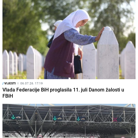
/
VIJESTI
I
06.07.26. 17:19
Vlada Federacije BiH proglasila 11. juli Danom žalosti u
FBiH