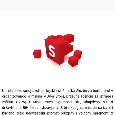
U sinhronizovanoj akciji policijskih službenika Službe za borbu protiv
organizovanog kriminala MUP-a Srbije, Državne agencije za istrage i
zaštitu (SIPA) i Ministarstva sigurnosti BiH, uhapšena su tri
državljanina BiH i jedan državljanin Srbije zbog sumnje da su izvršili
krivično djelo neovlašćeni promet oružjem i vojnom opremom iz