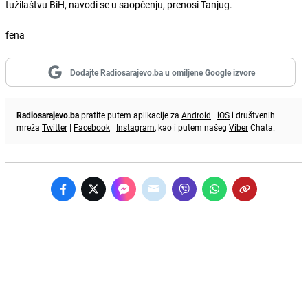
tužilaštvu BiH, navodi se u saopćenju, prenosi Tanjug.
fena
Dodajte Radiosarajevo.ba u omiljene Google izvore
Radiosarajevo.ba
pratite putem aplikacije za
Android
|
iOS
i društvenih
mreža
Twitter
|
Facebook
|
Instagram
, kao i putem našeg
Viber
Chata.