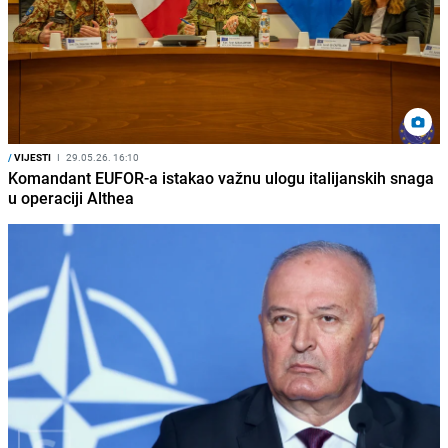
/
VIJESTI
I
29.05.26. 16:10
Komandant EUFOR-a istakao važnu ulogu italijanskih snaga
u operaciji Althea