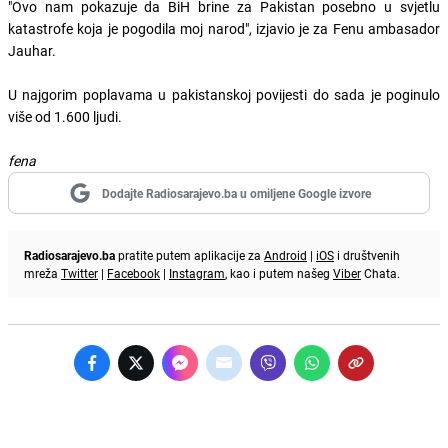
"Ovo nam pokazuje da BiH brine za Pakistan posebno u svjetlu
katastrofe koja je pogodila moj narod", izjavio je za Fenu ambasador
Jauhar.
U najgorim poplavama u pakistanskoj povijesti do sada je poginulo
više od 1.600 ljudi.
fena
Dodajte Radiosarajevo.ba u omiljene Google izvore
Radiosarajevo.ba
pratite putem aplikacije za
Android
|
iOS
i društvenih
mreža
Twitter
|
Facebook
|
Instagram
, kao i putem našeg
Viber
Chata.