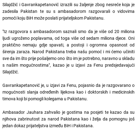
Silajdžić i Gavrankapetanović izrazili su žaljenje zbog nesreće koja je
zadesila Pakistan te su s ambasadorom razgovarali o vidovima
pomoći koju BiH može poslati prijateljskom Pakistanu.
"Iz razgovora s ambasadorom saznali smo da je više od 20 miliona
ljudi ugroženo poplavama, od toga više od sedam miliona djece. Oni
praktično nemaju gdje spavati, a postoji i ogromna opasnost od
širenja zaraza. Narod Pakistana treba našu pomoć i mi ćemo učiniti
sve da im što prije pošaljemo ono što im je potrebno, naravno u skladu
s našim mogućnostima", kazao je u izjavi za Fenu predsjedavajući
Silajdžić.
Gavrankapetanović je, u izjavi za Fenu, pojasnio da je razgovarano o
mogućnosti slanja određenih lijekova kao i doktorskih i medicinskih
timova koji bi pomogli kolegama u Pakistanu.
Ambasador Jauhara zahvalio je gostima na posjeti te kazao da su
njihova zabrinutost za narod Pakistana kao i želja da pomognu još
jedan dokaz prijateljstva između BiH i Pakistana.