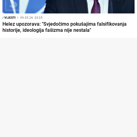
/
VIJESTI
I
09.05.26. 20:25
Helez upozorava: "Svjedočimo pokušajima falsifikovanja
historije, ideologija fašizma nije nestala"