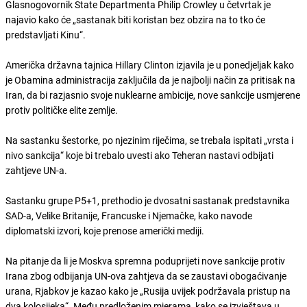
Glasnogovornik State Departmenta Philip Crowley u četvrtak je
najavio kako će „sastanak biti koristan bez obzira na to tko će
predstavljati Kinu“.
Američka državna tajnica Hillary Clinton izjavila je u ponedjeljak kako
je Obamina administracija zaključila da je najbolji način za pritisak na
Iran, da bi razjasnio svoje nuklearne ambicije, nove sankcije usmjerene
protiv političke elite zemlje.
Na sastanku šestorke, po njezinim riječima, se trebala ispitati „vrsta i
nivo sankcija“ koje bi trebalo uvesti ako Teheran nastavi odbijati
zahtjeve UN-a.
Sastanku grupe P5+1, prethodio je dvosatni sastanak predstavnika
SAD-a, Velike Britanije, Francuske i Njemačke, kako navode
diplomatski izvori, koje prenose američki mediji.
Na pitanje da li je Moskva spremna poduprijeti nove sankcije protiv
Irana zbog odbijanja UN-ova zahtjeva da se zaustavi obogaćivanje
urana, Rjabkov je kazao kako je „Rusija uvijek podržavala pristup na
dva kolosijeka“. Među predloženim mjerama, kako se izvještava u