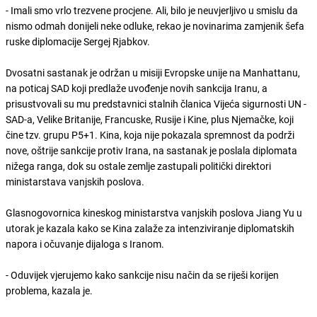
- Imali smo vrlo trezvene procjene. Ali, bilo je neuvjerljivo u smislu da
nismo odmah donijeli neke odluke, rekao je novinarima zamjenik šefa
ruske diplomacije Sergej Rjabkov.
Dvosatni sastanak je održan u misiji Evropske unije na Manhattanu,
na poticaj SAD koji predlaže uvođenje novih sankcija Iranu, a
prisustvovali su mu predstavnici stalnih članica Vijeća sigurnosti UN -
SAD-a, Velike Britanije, Francuske, Rusije i Kine, plus Njemačke, koji
čine tzv. grupu P5+1. Kina, koja nije pokazala spremnost da podrži
nove, oštrije sankcije protiv Irana, na sastanak je poslala diplomata
nižega ranga, dok su ostale zemlje zastupali politički direktori
ministarstava vanjskih poslova.
Glasnogovornica kineskog ministarstva vanjskih poslova Jiang Yu u
utorak je kazala kako se Kina zalaže za intenziviranje diplomatskih
napora i očuvanje dijaloga s Iranom.
- Oduvijek vjerujemo kako sankcije nisu način da se riješi korijen
problema, kazala je.