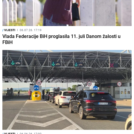
/
VIJESTI
I
06.07.26. 17:19
Vlada Federacije BiH proglasila 11. juli Danom žalosti u
FBiH
/
VIJESTI
I
06.06.26. 17:00