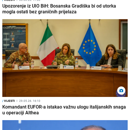
Upozorenje iz UIO BiH: Bosanska Gradiška bi od utorka
mogla ostati bez graničnih prijelaza
/
VIJESTI
I
29.05.26. 16:10
Komandant EUFOR-a istakao važnu ulogu italijanskih snaga
u operaciji Althea