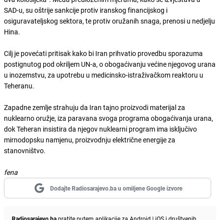
SAD-u, su oštrije sankcije protiv iranskog financijskog i
osiguravateljskog sektora, te protiv oružanih snaga, prenosi u nedjelju
Hina.
Cilj je povećati pritisak kako bi Iran prihvatio provedbu sporazuma
postignutog pod okriljem UN-a, o obogaćivanju većine njegovog urana
u inozemstvu, za upotrebu u medicinsko-istraživačkom reaktoru u
Teheranu.
Zapadne zemlje strahuju da Iran tajno proizvodi materijal za
nuklearno oružje, iza paravana svoga programa obogaćivanja urana,
dok Teheran insistira da njegov nuklearni program ima isključivo
mirnodopsku namjenu, proizvodnju električne energije za
stanovništvo.
fena
Dodajte Radiosarajevo.ba u omiljene Google izvore
Radiosarajevo.ba
pratite putem aplikacije za
Android
|
iOS
i društvenih