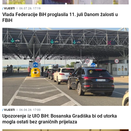
/
VIJESTI
I
06.07.26. 17:19
Vlada Federacije BiH proglasila 11. juli Danom žalosti u
FBiH
/
VIJESTI
I
06.06.26. 17:00
Upozorenje iz UIO BiH: Bosanska Gradiška bi od utorka
mogla ostati bez graničnih prijelaza