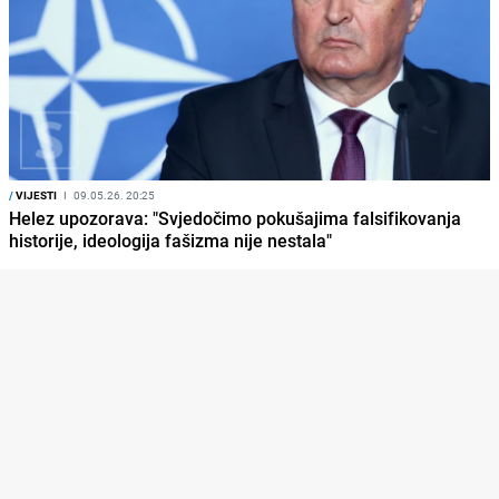
/
VIJESTI
I
09.05.26. 20:25
Helez upozorava: "Svjedočimo pokušajima falsifikovanja
historije, ideologija fašizma nije nestala"