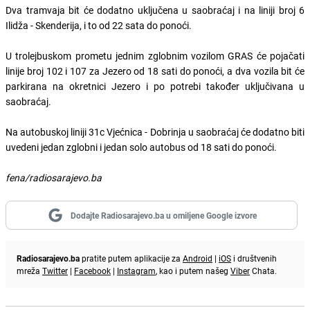
Dva tramvaja bit će dodatno uključena u saobraćaj i na liniji broj 6
Ilidža - Skenderija, i to od 22 sata do ponoći.
U trolejbuskom prometu jednim zglobnim vozilom GRAS će pojačati
linije broj 102 i 107 za Jezero od 18 sati do ponoći, a dva vozila bit će
parkirana na okretnici Jezero i po potrebi također uključivana u
saobraćaj.
Na autobuskoj liniji 31c Vjećnica - Dobrinja u saobraćaj će dodatno biti
uvedeni jedan zglobni i jedan solo autobus od 18 sati do ponoći.
fena/radiosarajevo.ba
Dodajte Radiosarajevo.ba u omiljene Google izvore
Radiosarajevo.ba
pratite putem aplikacije za
Android
|
iOS
i društvenih
mreža
Twitter
|
Facebook
|
Instagram
, kao i putem našeg
Viber
Chata.