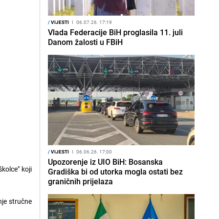
/
VIJESTI
I
06.07.26. 17:19
Vlada Federacije BiH proglasila 11. juli
Danom žalosti u FBiH
/
VIJESTI
I
06.06.26. 17:00
Upozorenje iz UIO BiH: Bosanska
kolce" koji
Gradiška bi od utorka mogla ostati bez
graničnih prijelaza
nje stručne