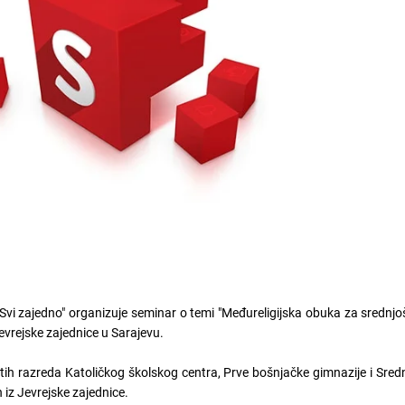
Svi zajedno" organizuje seminar o temi "Međureligijska obuka za srednjoš
evrejske zajednice u Sarajevu.
ih razreda Katoličkog školskog centra, Prve bošnjačke gimnazije i Sred
 iz Jevrejske zajednice.