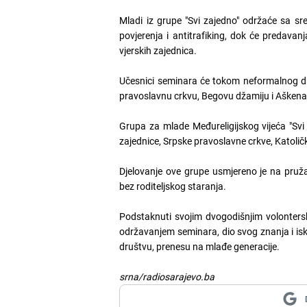
Mladi iz grupe "Svi zajedno" održaće sa sr
povjerenja i antitrafiking, dok će predavanj
vjerskih zajednica.
Učesnici seminara će tokom neformalnog dru
pravoslavnu crkvu, Begovu džamiju i Aškenas
Grupa za mlade Međureligijskog vijeća "Svi 
zajednice, Srpske pravoslavne crkve, Katoličke
Djelovanje ove grupe usmjereno je na pruža
bez roditeljskog staranja.
Podstaknuti svojim dvogodišnjim volonterski
održavanjem seminara, dio svog znanja i isku
društvu, prenesu na mlađe generacije.
srna/radiosarajevo.ba