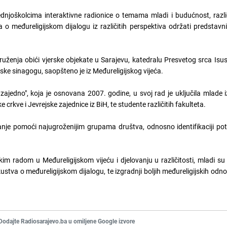
ednjoškolcima interaktivne radionice o temama mladi i budućnost, razl
a o međureligijskom dijalogu iz različitih perspektiva održati predstavni
ženja obići vjerske objekate u Sarajevu, katedralu Presvetog srca Isu
ke sinagogu, saopšteno je iz Međureligijskog vijeća.
zajedno", koja je osnovana 2007. godine, u svoj rad je uključila mlade 
 crkve i Jevrejske zajednice iz BiH, te studente različitih fakulteta.
nje pomoći najugroženijim grupama društva, odnosno identifikaciji pot
m radom u Međureligijskom vijeću i djelovanju u različitosti, mladi su 
stva o međureligijskom dijalogu, te izgradnji boljih međureligijskih odno
Dodajte Radiosarajevo.ba u omiljene Google izvore