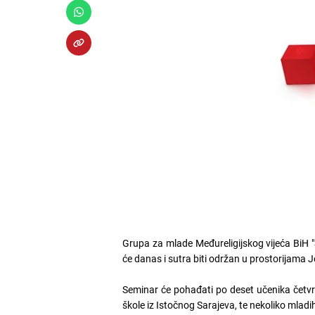
Grupa za mlade Međureligijskog vijeća BiH "
će danas i sutra biti održan u prostorijama J
Seminar će pohađati po deset učenika četvrt
škole iz Istočnog Sarajeva, te nekoliko mladih