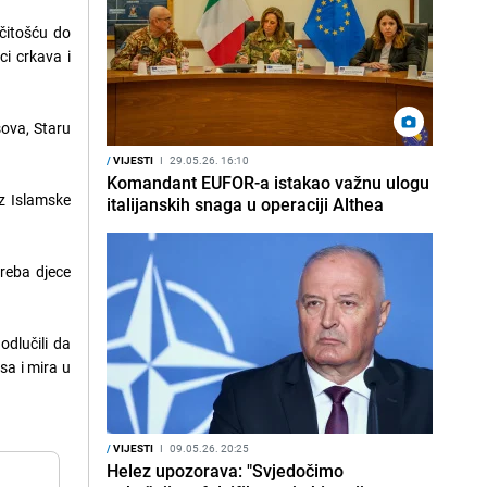
ičitošću do
ci crkava i
sova, Staru
/
VIJESTI
I
29.05.26. 16:10
Komandant EUFOR-a istakao važnu ulogu
iz Islamske
italijanskih snaga u operaciji Althea
reba djece
odlučili da
sa i mira u
/
VIJESTI
I
09.05.26. 20:25
Helez upozorava: "Svjedočimo