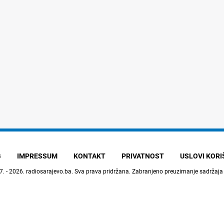
G
IMPRESSUM
KONTAKT
PRIVATNOST
USLOVI KOR
7. - 2026.
radiosarajevo.ba
. Sva prava pridržana. Zabranjeno preuzimanje sadržaja