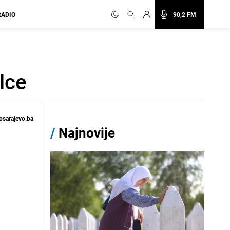
RADIO
90,2 FM
lce
osarajevo.ba
/
Najnovije