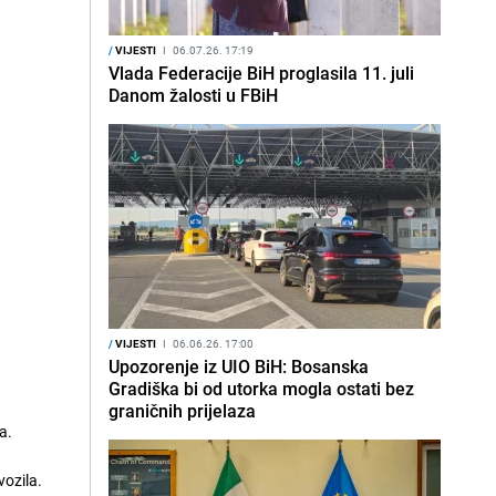
/
VIJESTI
I
06.07.26. 17:19
Vlada Federacije BiH proglasila 11. juli
Danom žalosti u FBiH
/
VIJESTI
I
06.06.26. 17:00
Upozorenje iz UIO BiH: Bosanska
Gradiška bi od utorka mogla ostati bez
graničnih prijelaza
a.
vozila.