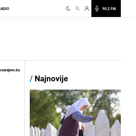
RADIO
90,2 FM
osarajevo.ba
/
Najnovije