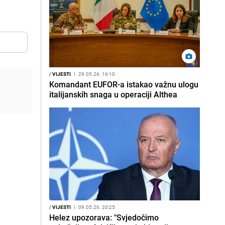
/
VIJESTI
I
29.05.26. 16:10
Komandant EUFOR-a istakao važnu ulogu
italijanskih snaga u operaciji Althea
/
VIJESTI
I
09.05.26. 20:25
Helez upozorava: "Svjedočimo