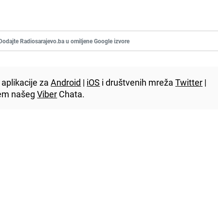
Dodajte Radiosarajevo.ba u omiljene Google izvore
aplikacije za
Android
|
iOS
i društvenih mreža
Twitter
|
utem našeg
Viber
Chata.