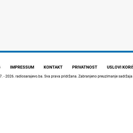
G
IMPRESSUM
KONTAKT
PRIVATNOST
USLOVI KOR
7. - 2026.
radiosarajevo.ba
. Sva prava pridržana. Zabranjeno preuzimanje sadržaja