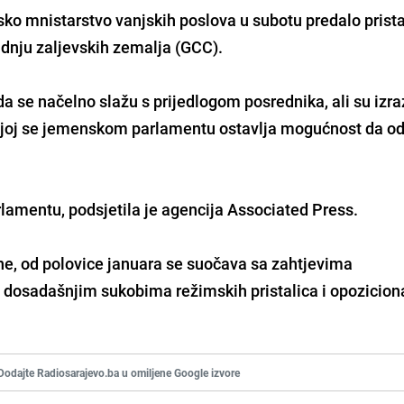
nsko mnistarstvo vanjskih poslova u subotu predalo prist
dnju zaljevskih zemalja (GCC).
da se načelno slažu s prijedlogom posrednika, ali su izraz
ojoj se jemenskom parlamentu ostavlja mogućnost da o
lamentu, podsjetila je agencija Associated Press.
dine, od polovice januara se suočava sa zahtjevima
u dosadašnjim sukobima režimskih pristalica i opozicion
Dodajte Radiosarajevo.ba u omiljene Google izvore