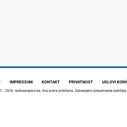
G
IMPRESSUM
KONTAKT
PRIVATNOST
USLOVI KOR
7. - 2026.
radiosarajevo.ba
. Sva prava pridržana. Zabranjeno preuzimanje sadržaja