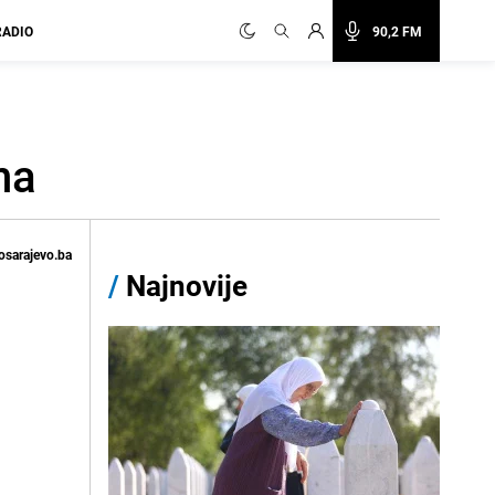
RADIO
90,2 FM
na
osarajevo.ba
/
Najnovije