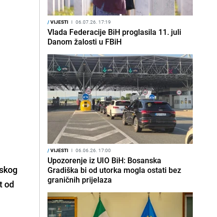
/
VIJESTI
I
06.07.26. 17:19
Vlada Federacije BiH proglasila 11. juli
Danom žalosti u FBiH
/
VIJESTI
I
06.06.26. 17:00
Upozorenje iz UIO BiH: Bosanska
pskog
Gradiška bi od utorka mogla ostati bez
graničnih prijelaza
t od