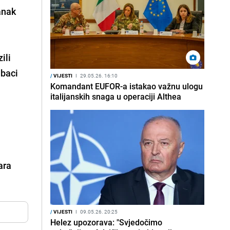
anak
ili
dbaci
/
VIJESTI
I
29.05.26. 16:10
Komandant EUFOR-a istakao važnu ulogu
italijanskih snaga u operaciji Althea
ara
/
VIJESTI
I
09.05.26. 20:25
Helez upozorava: "Svjedočimo