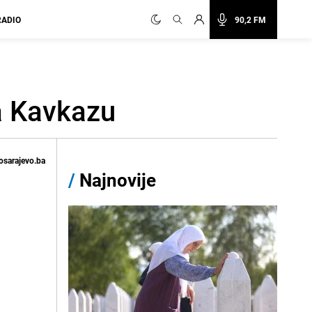
RADIO
90,2 FM
na Kavkazu
osarajevo.ba
/
Najnovije