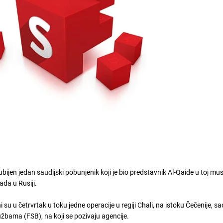
ubijen jedan saudijski pobunjenik koji je bio predstavnik Al-Qaide u toj m
ada u Rusiji.
 su u četrvrtak u toku jedne operacije u regiji Chali, na istoku Čečenije, sa
lužbama (FSB), na koji se pozivaju agencije.