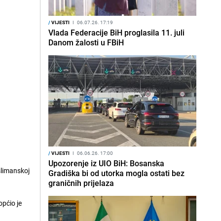
/
VIJESTI
I
06.07.26. 17:19
Vlada Federacije BiH proglasila 11. juli
Danom žalosti u FBiH
/
VIJESTI
I
06.06.26. 17:00
Upozorenje iz UIO BiH: Bosanska
uslimanskoj
Gradiška bi od utorka mogla ostati bez
graničnih prijelaza
općio je