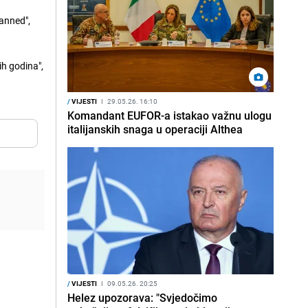
ganned",
ih godina",
/
VIJESTI
I
29.05.26. 16:10
Komandant EUFOR-a istakao važnu ulogu
italijanskih snaga u operaciji Althea
/
VIJESTI
I
09.05.26. 20:25
Helez upozorava: "Svjedočimo