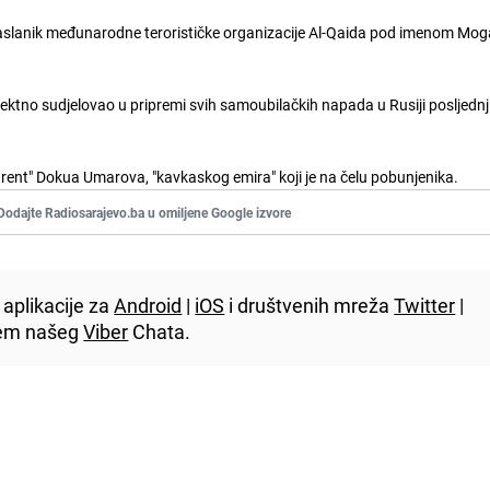
izaslanik međunarodne terorističke organizacije Al-Qaida pod imenom Mo
rektno sudjelovao u pripremi svih samoubilačkih napada u Rusiji posljednj
rent" Dokua Umarova, "kavkaskog emira" koji je na čelu pobunjenika.
Dodajte Radiosarajevo.ba u omiljene Google izvore
aplikacije za
Android
|
iOS
i društvenih mreža
Twitter
|
utem našeg
Viber
Chata.