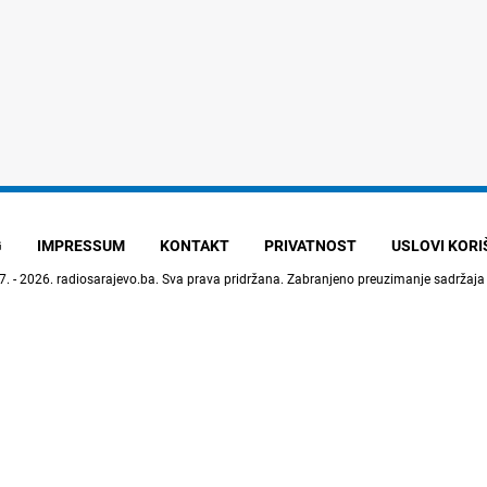
G
IMPRESSUM
KONTAKT
PRIVATNOST
USLOVI KOR
7. - 2026.
radiosarajevo.ba
. Sva prava pridržana. Zabranjeno preuzimanje sadržaja