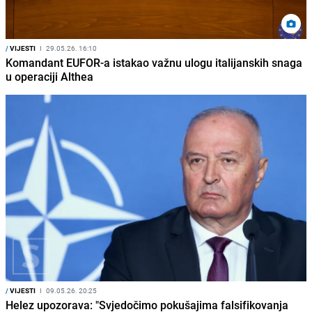
/
VIJESTI
I
29.05.26. 16:10
Komandant EUFOR-a istakao važnu ulogu italijanskih snaga
u operaciji Althea
/
VIJESTI
I
09.05.26. 20:25
Helez upozorava: "Svjedočimo pokušajima falsifikovanja