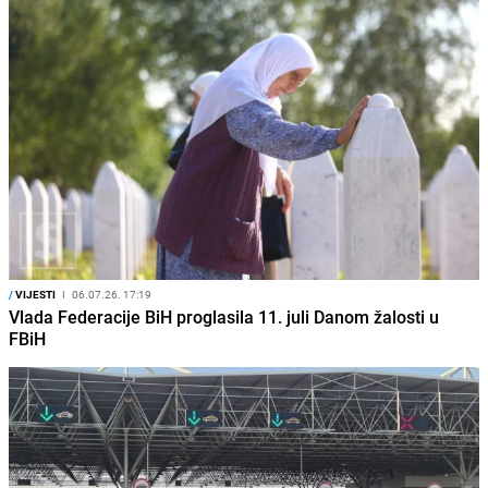
/
VIJESTI
I
06.07.26. 17:19
Vlada Federacije BiH proglasila 11. juli Danom žalosti u
FBiH