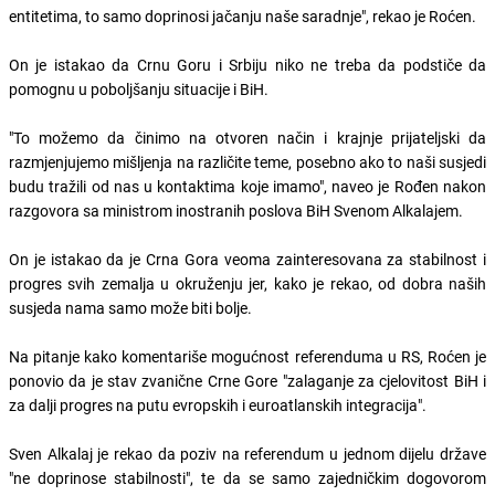
entitetima, to samo doprinosi jačanju naše saradnje", rekao je Roćen.
On je istakao da Crnu Goru i Srbiju niko ne treba da podstiče da
pomognu u poboljšanju situacije i BiH.
"To možemo da činimo na otvoren način i krajnje prijateljski da
razmjenjujemo mišljenja na različite teme, posebno ako to naši susjedi
budu tražili od nas u kontaktima koje imamo", naveo je Rođen nakon
razgovora sa ministrom inostranih poslova BiH Svenom Alkalajem.
On je istakao da je Crna Gora veoma zainteresovana za stabilnost i
progres svih zemalja u okruženju jer, kako je rekao, od dobra naših
susjeda nama samo može biti bolje.
Na pitanje kako komentariše mogućnost referenduma u RS, Roćen je
ponovio da je stav zvanične Crne Gore "zalaganje za cjelovitost BiH i
za dalji progres na putu evropskih i euroatlanskih integracija".
Sven Alkalaj je rekao da poziv na referendum u jednom dijelu države
"ne doprinose stabilnosti", te da se samo zajedničkim dogovorom