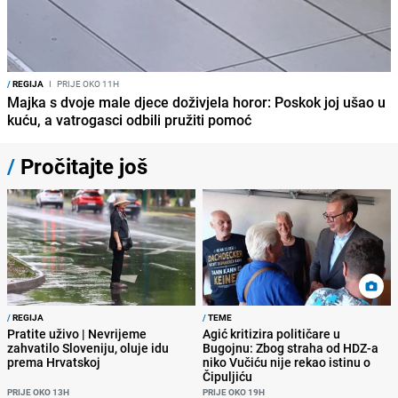
/
REGIJA
I
PRIJE OKO 11H
Majka s dvoje male djece doživjela horor: Poskok joj ušao u
kuću, a vatrogasci odbili pružiti pomoć
/
Pročitajte još
/
REGIJA
/
TEME
Pratite uživo | Nevrijeme
Agić kritizira političare u
zahvatilo Sloveniju, oluje idu
Bugojnu: Zbog straha od HDZ-a
prema Hrvatskoj
niko Vučiću nije rekao istinu o
Čipuljiću
PRIJE OKO 13H
PRIJE OKO 19H