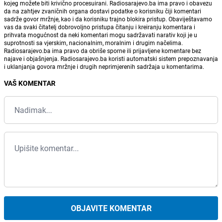
kojeg možete biti krivično procesuirani. Radiosarajevo.ba ima pravo i obavezu
da na zahtjev zvaničnih organa dostavi podatke o korisniku čiji komentari
sadrže govor mržnje, kao i da korisniku trajno blokira pristup. Obaviještavamo
vas da svaki čitatelj dobrovoljno pristupa čitanju i kreiranju komentara i
prihvata mogućnost da neki komentari mogu sadržavati narativ koji je u
suprotnosti sa vjerskim, nacionalnim, moralnim i drugim načelima.
Radiosarajevo.ba ima pravo da obriše sporne ili prijavljene komentare bez
najave i objašnjenja. Radiosarajevo.ba koristi automatski sistem prepoznavanja
i uklanjanja govora mržnje i drugih neprimjerenih sadržaja u komentarima.
VAŠ KOMENTAR
OBJAVITE KOMENTAR