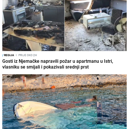
/
REGIJA
I
PRIJE OKO 2H
Gosti iz Njemačke napravili požar u apartmanu u Istri,
vlasniku se smijali i pokazivali srednji prst