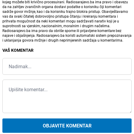
kojeg možete biti krivično procesuirani. Radiosarajevo.ba ima pravo i obavezu
da na zahtjev zvaničnih organa dostavi podatke o korisniku čiji komentari
sadrže govor mržnje, kao i da korisniku trajno blokira pristup. Obaviještavamo
vas da svaki čitatelj dobrovoljno pristupa čitanju i kreiranju komentara i
prihvata mogućnost da neki komentari mogu sadržavati narativ koji je u
suprotnosti sa vjerskim, nacionalnim, moralnim i drugim načelima.
Radiosarajevo.ba ima pravo da obriše sporne ili prijavljene komentare bez
najave i objašnjenja. Radiosarajevo.ba koristi automatski sistem prepoznavanja
i uklanjanja govora mržnje i drugih neprimjerenih sadržaja u komentarima.
VAŠ KOMENTAR
OBJAVITE KOMENTAR