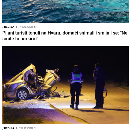
/
REGIJA
I
PRIJE OKO 6H
Pijani turisti tonuli na Hvaru, domaći snimali i smijali se: "Ne
smite tu parkirat"
/
REGIJA
I
PRIJE OKO 6H