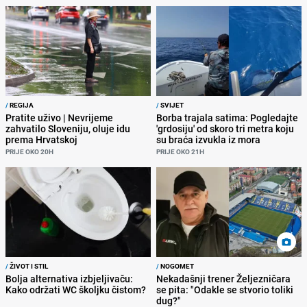
/
REGIJA
/
SVIJET
Pratite uživo | Nevrijeme
Borba trajala satima: Pogledajte
zahvatilo Sloveniju, oluje idu
'grdosiju' od skoro tri metra koju
prema Hrvatskoj
su braća izvukla iz mora
PRIJE OKO 20H
PRIJE OKO 21H
/
ŽIVOT I STIL
/
NOGOMET
Bolja alternativa izbjeljivaču:
Nekadašnji trener Željezničara
Kako održati WC školjku čistom?
se pita: "Odakle se stvorio toliki
dug?"