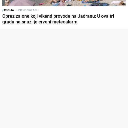
/
REGIJA
I
PRIJE OKO 18H
Oprez za one koji vikend provode na Jadranu: U ova tri
grada na snazi je crveni meteoalarm