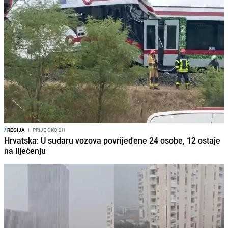
/
REGIJA
I
PRIJE OKO 2H
Hrvatska: U sudaru vozova povrijeđene 24 osobe, 12 ostaje
na liječenju