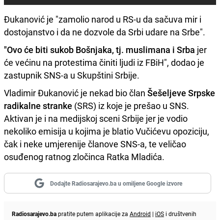
Đukanović je "zamolio narod u RS-u da sačuva mir i
dostojanstvo i da ne dozvole da Srbi udare na Srbe".
"Ovo će biti sukob Bošnjaka, tj. muslimana i Srba
jer
će većinu na protestima činiti ljudi iz FBiH", dodao je
zastupnik SNS-a u Skupštini Srbije.
Vladimir Đukanović je nekad bio član
Šešeljeve Srpske
radikalne stranke
(SRS) iz koje je prešao u SNS.
Aktivan je i na medijskoj sceni Srbije jer je vodio
nekoliko emisija u kojima je blatio Vučićevu opoziciju,
čak i neke umjerenije članove SNS-a, te veličao
osuđenog ratnog zločinca Ratka Mladića.
Dodajte Radiosarajevo.ba u omiljene Google izvore
Radiosarajevo.ba
pratite putem aplikacije za
Android
|
iOS
i društvenih