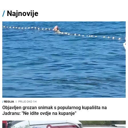
/
Najnovije
/
REGIJA
I
PRIJE OKO 1H
Objavljen grozan snimak s popularnog kupališta na
Jadranu: "Ne idite ovdje na kupanje"