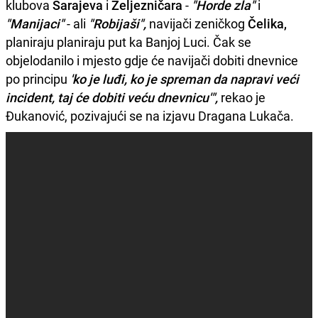
klubova
Sarajeva
i
Željezničara
-
"Horde zla"
i
"Manijaci"
- ali
"Robijaši",
navijači zeničkog
Čelika,
planiraju planiraju put ka Banjoj Luci. Čak se
objelodanilo i mjesto gdje će navijači dobiti dnevnice
po principu
'ko je luđi, ko je spreman da napravi veći
incident, taj će dobiti veću dnevnicu'",
rekao je
Đukanović, pozivajući se na izjavu Dragana Lukača.