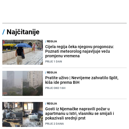
/
Najčitanije
/
REGIJA
Cijela regija čeka njegovu progonozu:
Poznati meteorolog najavljuje veću
promjenu vremena
PRIJE 1 DAN
/
REGIJA
Pratite uživo | Nevrijeme zahvatilo Split,
kiša ide prema BiH
PRIJE OKO 16H
/
REGIJA
Gosti iz Njemačke napravili požar u
apartmanu u Istri, vlasniku se smijali i
pokazivali srednji prst
PRIJE 2 DANA