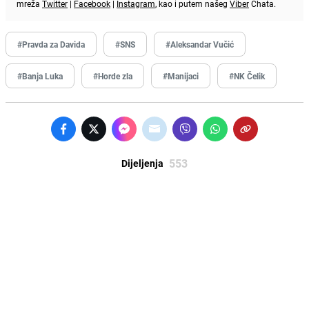
mreža
Twitter
|
Facebook
|
Instagram
, kao i putem našeg
Viber
Chata.
#Pravda za Davida
#SNS
#Aleksandar Vučić
#Banja Luka
#Horde zla
#Manijaci
#NK Čelik
553
Dijeljenja