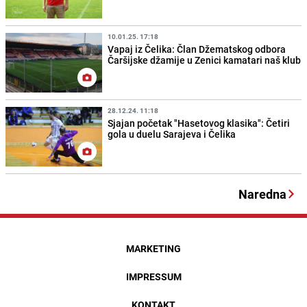
10.01.25. 17:18
Vapaj iz Čelika: Član Džematskog odbora
Čaršijske džamije u Zenici kamatari naš klub
28.12.24. 11:18
Sjajan početak "Hasetovog klasika": Četiri
gola u duelu Sarajeva i Čelika
Naredna
MARKETING
IMPRESSUM
KONTAKT