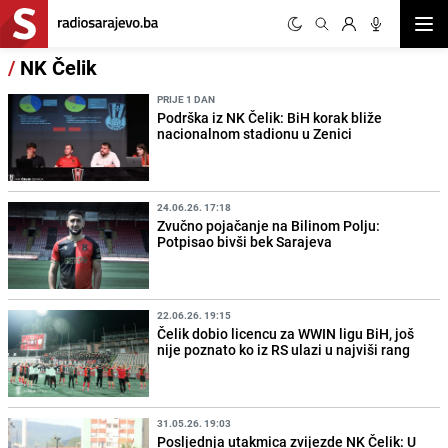
Otvor
/
NK Čelik
PRIJE 1 DAN
Podrška iz NK Čelik: BiH korak bliže
nacionalnom stadionu u Zenici
24.06.26. 17:18
Zvučno pojačanje na Bilinom Polju:
Potpisao bivši bek Sarajeva
22.06.26. 19:15
Čelik dobio licencu za WWIN ligu BiH, još
nije poznato ko iz RS ulazi u najviši rang
31.05.26. 19:03
Posljednja utakmica zvijezde NK Čelik: U