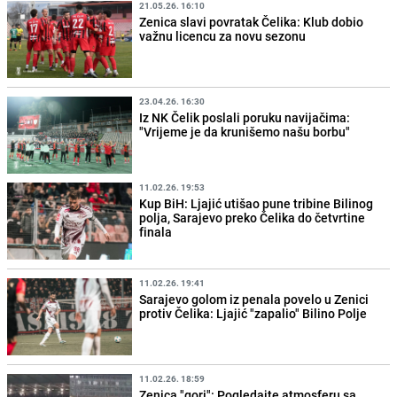
21.05.26. 16:10
Zenica slavi povratak Čelika: Klub dobio
važnu licencu za novu sezonu
23.04.26. 16:30
Iz NK Čelik poslali poruku navijačima:
"Vrijeme je da krunišemo našu borbu"
11.02.26. 19:53
Kup BiH: Ljajić utišao pune tribine Bilinog
polja, Sarajevo preko Čelika do četvrtine
finala
11.02.26. 19:41
Sarajevo golom iz penala povelo u Zenici
protiv Čelika: Ljajić "zapalio" Bilino Polje
11.02.26. 18:59
Zenica "gori": Pogledajte atmosferu sa