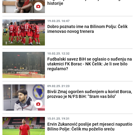
historije
19.03.25. 16:47
Dobro poznato ime na Bilinom Polju: Čelik
imenovao novog trenera
10.02.25. 12:32
Fudbalski savez BiH se oglasio o suđenju na
utakmici FK Borac - NK Čelik: Je li sve bilo
regularno?
09.02.25. 21:23
Bivši Zmaj ogorčen suđenjem u korist Borca,
prozvao je N/FS BiH: "Sram vas bilo"
15.01.25. 19:31
Ervin Zukanović poslije pet mjeseci napustio
Bilino Polje: Čelik mu poželio sreću