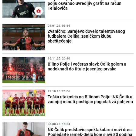
polju osvanuo uvredljiv grafit na račun
Telalovića
09.01.26. 08:44
Zvanično: Sarajevo dovelo talentovanog
fudbalera Čelika, zeničkom klubu
obeštećenje
16.11.25. 20:40
Bilino Polje i večeras slavi: Čelik golom u
nadoknadi do titule jesenjeg prvaka
29.10.25. 20:06
Teška utakmica na Bilinom Polju: NK Čelik u
zadnjoj minuti postigao pogodak za pobjedu
06.08.25. 18:54
NK Čelik predstavio spektakularni novi dres:
Pogledajte remek-djelo koje slavi 80 godina