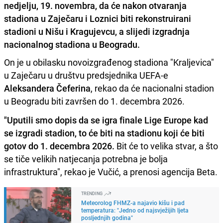
nedjelju, 19. novembra, da će nakon otvaranja
stadiona u Zaječaru i Loznici biti rekonstruirani
stadioni u Nišu i Kragujevcu, a slijedi izgradnja
nacionalnog stadiona u Beogradu.
On je u obilasku novoizgrađenog stadiona "Kraljevica"
u Zaječaru u društvu predsjednika UEFA-e
Aleksandera Čeferina
, rekao da će nacionalni stadion
u Beogradu biti završen do 1. decembra 2026.
"Uputili smo dopis da se igra finale Lige Europe kad
se izgradi stadion, to će biti na stadionu koji će biti
gotov do 1. decembra 2026.
Bit će to velika stvar, a što
se tiče velikih natjecanja potrebna je bolja
infrastruktura", rekao je Vučić, a prenosi agencija Beta.
TRENDING
Meteorolog FHMZ-a najavio kišu i pad
temperatura: "Jedno od najsvježijih ljeta
posljednjih godina"