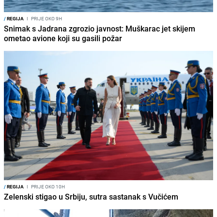
/
REGIJA
I
PRIJE OKO 9H
Snimak s Jadrana zgrozio javnost: Muškarac jet skijem
ometao avione koji su gasili požar
/
REGIJA
I
PRIJE OKO 10H
Zelenski stigao u Srbiju, sutra sastanak s Vučićem