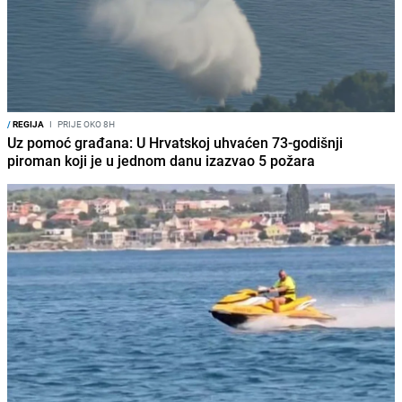
/
REGIJA
I
PRIJE OKO 8H
Uz pomoć građana: U Hrvatskoj uhvaćen 73-godišnji
piroman koji je u jednom danu izazvao 5 požara