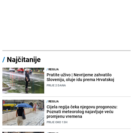
/
Najčitanije
/
REGIJA
Pratite uživo | Nevrijeme zahvatilo
Sloveniju, oluje idu prema Hrvatskoj
PRIJE 2 DANA
/
REGIJA
Cijela regija čeka njegovu progonozu:
Poznati meteorolog najavljuje veću
promjenu vremena
PRIJE OKO 13H