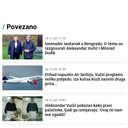
/
Povezano
19.11.23. 11:10
Iznenadni sastanak u Beogradu: O čemu su
razgovarali Aleksandar Vučić i Milorad
Dodik
16.11.23. 11:39
Etihad napustio Air Serbiju, Vučić proglasio
veliku pobjedu. Iza kulisa kruži sasvim druga
priča...
15.11.23. 19:51
Aleksandar Vučić pokazao kako pravi
palačinke, ljudi ga ismijavaju: 'Ovaj će nam
sve ogaditi'