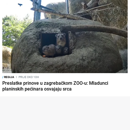
/
REGIJA
I
PRIJE OKO 10H
Preslatke prinove u zagrebačkom ZOO-u: Mladunci
planinskih pećinara osvajaju srca