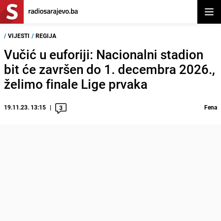
Otvor
/
VIJESTI
/
REGIJA
Vučić u euforiji: Nacionalni stadion
bit će završen do 1. decembra 2026.,
želimo finale Lige prvaka
19.11.23. 13:15
Fena
3