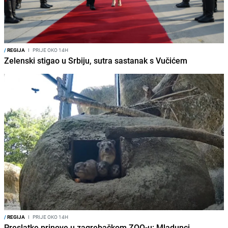
/
REGIJA
I
PRIJE OKO 14H
Zelenski stigao u Srbiju, sutra sastanak s Vučićem
/
REGIJA
I
PRIJE OKO 14H
Preslatke prinove u zagrebačkom ZOO-u: Mladunci