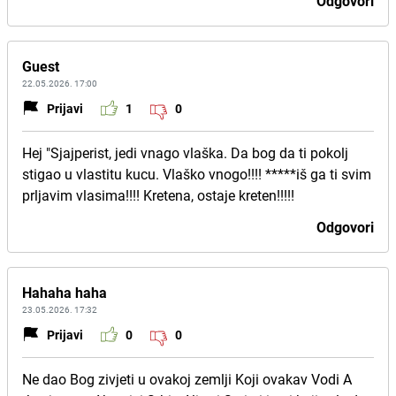
Odgovori
Guest
22.05.2026. 17:00
Prijavi
1
0
Hej "Sjajperist, jedi vnago vlaška. Da bog da ti pokolj
stigao u vlastitu kucu. Vlaško vnogo!!!! *****iš ga ti svim
prljavim vlasima!!!! Kretena, ostaje kreten!!!!!
Odgovori
Hahaha haha
23.05.2026. 17:32
Prijavi
0
0
Ne dao Bog zivjeti u ovakoj zemlji Koji ovakav Vodi A