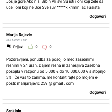
Jos je gore Ako nisi Srbin Ali svi Su isti i oni koji zele da
uce i oni koji ne Uce Sve suv *****k kriminilac Fasista
Odgovori
Marija Rajevic
25.05.2026. 03:24
Prijavi
0
0
Pozdravljeni, ponudba za posojilo med zasebnimi
resnimi v 24 urah. Dajem resna in zanesljiva zasebna
posojila v razponu od 5.000 € do 10.000.000 € s stopnjo
3% . Če vas to zanima, me kontaktirajte po mojem e-
pošti: marijarajevic 259 @ gmail . com
Odgovori
Srpkinja