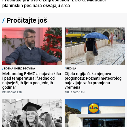
planinskih pećinara osvajaju srca
/
Pročitajte još
/
BOSNA I HERCEGOVINA
/
REGIJA
Meteorolog FHMZ-a najavio kišu
Cijela regija čeka njegovu
i pad temperatura: "Jedno od
progonozu: Poznati meteorolog
najsvježijih ljeta posljednjih
najavljuje veću promjenu
godina"
vremena
PRIJE OKO 22H
PRIJE OKO 17H