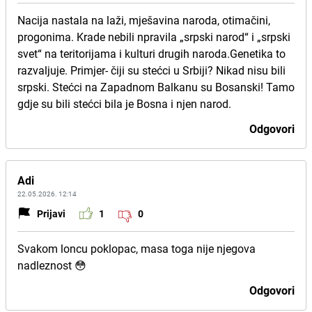
Nacija nastala na laži, mješavina naroda, otimačini,
progonima. Krade nebili npravila „srpski narod“ i „srpski
svet“ na teritorijama i kulturi drugih naroda.Genetika to
razvaljuje. Primjer- čiji su stećci u Srbiji? Nikad nisu bili
srpski. Stećci na Zapadnom Balkanu su Bosanski! Tamo
gdje su bili stećci bila je Bosna i njen narod.
Odgovori
Adi
22.05.2026. 12:14
Prijavi
1
0
Svakom loncu poklopac, masa toga nije njegova
nadleznost 😳
Odgovori