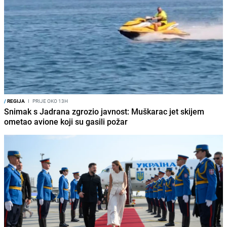
/
REGIJA
I
PRIJE OKO 13H
Snimak s Jadrana zgrozio javnost: Muškarac jet skijem
ometao avione koji su gasili požar