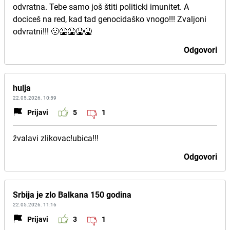
odvratna. Tebe samo još štiti politicki imunitet. A
dociceš na red, kad tad genocidaško vnogo!!! Zvaljoni
odvratni!!! 🤢🤮🤮🤮🤮
Odgovori
hulja
22.05.2026. 10:59
Prijavi
5
1
žvalavi zlikovac!ubica!!!
Odgovori
Srbija je zlo Balkana 150 godina
22.05.2026. 11:16
Prijavi
3
1