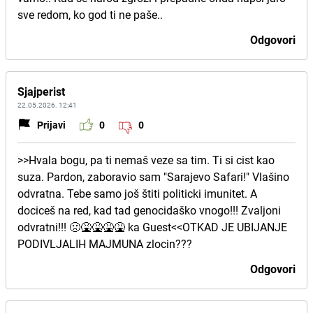
sve redom, ko god ti ne paše..
Odgovori
Sjajperist
22.05.2026. 12:41
Prijavi
0
0
>>Hvala bogu, pa ti nemaš veze sa tim. Ti si cist kao
suza. Pardon, zaboravio sam "Sarajevo Safari!" Vlašino
odvratna. Tebe samo još štiti politicki imunitet. A
dociceš na red, kad tad genocidaško vnogo!!! Zvaljoni
odvratni!!! 🤢🤮🤮🤮🤮 ka Guest<<OTKAD JE UBIJANJE
PODIVLJALIH MAJMUNA zlocin???
Odgovori