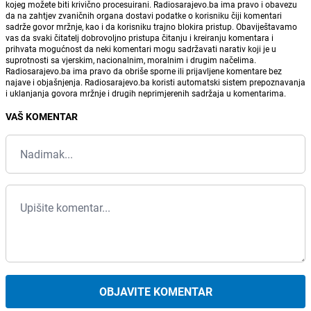
kojeg možete biti krivično procesuirani. Radiosarajevo.ba ima pravo i obavezu
da na zahtjev zvaničnih organa dostavi podatke o korisniku čiji komentari
sadrže govor mržnje, kao i da korisniku trajno blokira pristup. Obaviještavamo
vas da svaki čitatelj dobrovoljno pristupa čitanju i kreiranju komentara i
prihvata mogućnost da neki komentari mogu sadržavati narativ koji je u
suprotnosti sa vjerskim, nacionalnim, moralnim i drugim načelima.
Radiosarajevo.ba ima pravo da obriše sporne ili prijavljene komentare bez
najave i objašnjenja. Radiosarajevo.ba koristi automatski sistem prepoznavanja
i uklanjanja govora mržnje i drugih neprimjerenih sadržaja u komentarima.
VAŠ KOMENTAR
OBJAVITE KOMENTAR