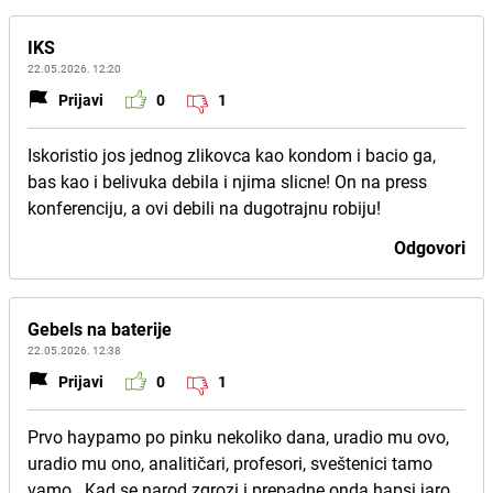
IKS
22.05.2026. 12:20
Prijavi
0
1
Iskoristio jos jednog zlikovca kao kondom i bacio ga,
bas kao i belivuka debila i njima slicne! On na press
konferenciju, a ovi debili na dugotrajnu robiju!
Odgovori
Gebels na baterije
22.05.2026. 12:38
Prijavi
0
1
Prvo haypamo po pinku nekoliko dana, uradio mu ovo,
uradio mu ono, analitičari, profesori, sveštenici tamo
vamo.. Kad se narod zgrozi i prepadne onda hapsi jaro