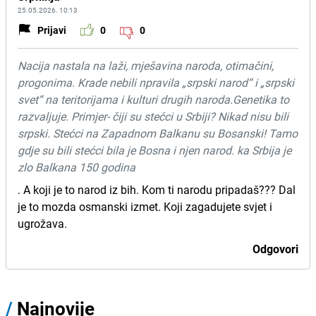
25.05.2026. 10:13
Prijavi
0
0
Nacija nastala na laži, mješavina naroda, otimačini,
progonima. Krade nebili npravila „srpski narod“ i „srpski
svet“ na teritorijama i kulturi drugih naroda.Genetika to
razvaljuje. Primjer- čiji su stećci u Srbiji? Nikad nisu bili
srpski. Stećci na Zapadnom Balkanu su Bosanski! Tamo
gdje su bili stećci bila je Bosna i njen narod. ka Srbija je
zlo Balkana 150 godina
. A koji je to narod iz bih. Kom ti narodu pripadaš??? Dal
je to mozda osmanski izmet. Koji zagadujete svjet i
ugrožava.
Odgovori
/
Najnovije