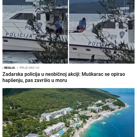
/
REGIJA
I
PRIJE OKO 1H
Zadarska policija u neobičnoj akciji: Muškarac se opirao
hapšenju, pas završio u moru