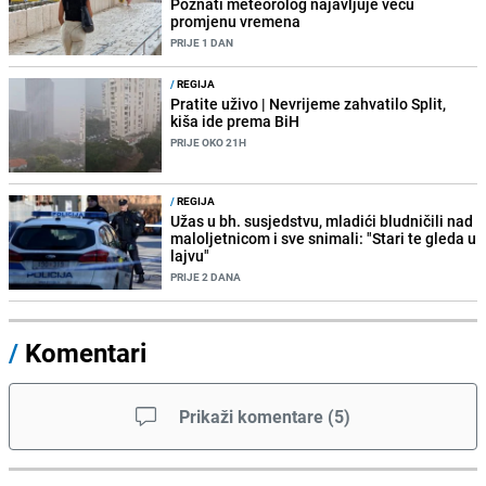
Poznati meteorolog najavljuje veću
promjenu vremena
PRIJE 1 DAN
/
REGIJA
Pratite uživo | Nevrijeme zahvatilo Split,
kiša ide prema BiH
PRIJE OKO 21H
/
REGIJA
Užas u bh. susjedstvu, mladići bludničili nad
maloljetnicom i sve snimali: "Stari te gleda u
lajvu"
PRIJE 2 DANA
/
Komentari
Prikaži komentare
(
5
)