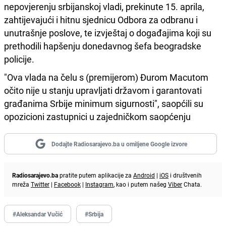
nepovjerenju srbijanskoj vladi, prekinute 15. aprila,
zahtijevajući i hitnu sjednicu Odbora za odbranu i
unutrašnje poslove, te izvještaj o događajima koji su
prethodili hapšenju donedavnog šefa beogradske
policije.
"Ova vlada na čelu s (premijerom) Đurom Macutom
očito nije u stanju upravljati državom i garantovati
građanima Srbije minimum sigurnosti", saopćili su
opozicioni zastupnici u zajedničkom saopćenju
Dodajte Radiosarajevo.ba u omiljene Google izvore
Radiosarajevo.ba
pratite putem aplikacije za
Android
|
iOS
i društvenih
mreža
Twitter
|
Facebook
|
Instagram
, kao i putem našeg
Viber
Chata.
#Aleksandar Vučić
#Srbija