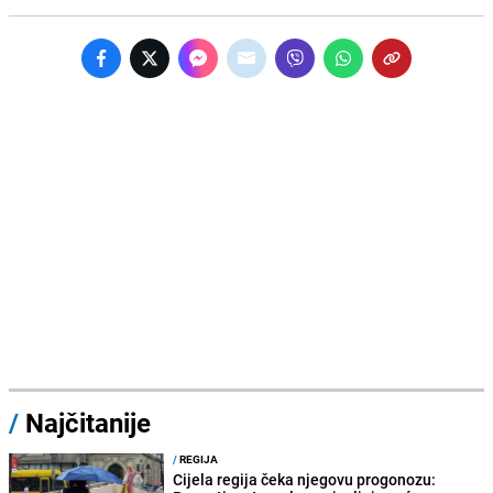
/
Najčitanije
/
REGIJA
Cijela regija čeka njegovu progonozu: