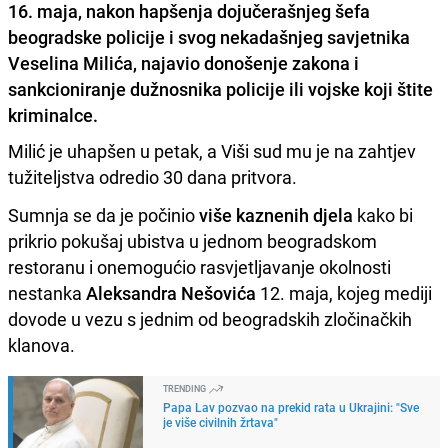
16. maja, nakon hapšenja dojučerašnjeg šefa
beogradske policije i svog nekadašnjeg savjetnika
Veselina Milića, najavio donošenje zakona i
sankcioniranje dužnosnika policije ili vojske koji štite
kriminalce.
Milić je uhapšen u petak, a Viši sud mu je na zahtjev
tužiteljstva odredio 30 dana pritvora.
Sumnja se da je počinio
više kaznenih djela
kako bi
prikrio pokušaj ubistva u jednom beogradskom
restoranu i onemogućio rasvjetljavanje okolnosti
nestanka
Aleksandra Nešovića
12. maja, kojeg mediji
dovode u vezu s jednim od beogradskih zločinačkih
klanova.
TRENDING
Papa Lav pozvao na prekid rata u Ukrajini: "Sve
je više civilnih žrtava"