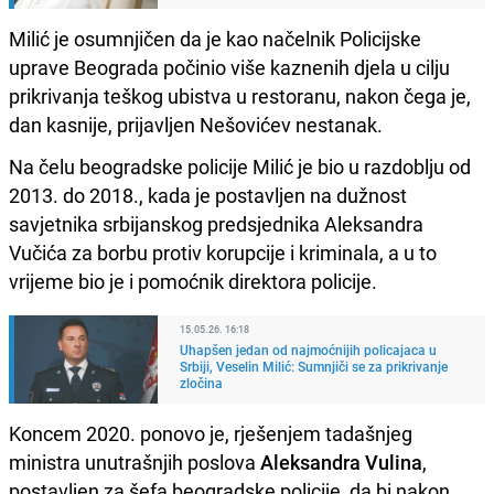
Milić je osumnjičen da je kao načelnik Policijske
uprave Beograda počinio više kaznenih djela u cilju
prikrivanja teškog ubistva u restoranu, nakon čega je,
dan kasnije, prijavljen Nešovićev nestanak.
Na čelu beogradske policije Milić je bio u razdoblju od
2013. do 2018., kada je postavljen na dužnost
savjetnika srbijanskog predsjednika Aleksandra
Vučića za borbu protiv korupcije i kriminala, a u to
vrijeme bio je i pomoćnik direktora policije.
15.05.26. 16:18
Uhapšen jedan od najmoćnijih policajaca u
Srbiji, Veselin Milić: Sumnjiči se za prikrivanje
zločina
Koncem 2020. ponovo je, rješenjem tadašnjeg
ministra unutrašnjih poslova
Aleksandra Vulina
,
postavljen za šefa beogradske policije, da bi nakon