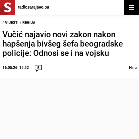
Otvor
/
VIJESTI
/
REGIJA
Vučić najavio novi zakon nakon
hapšenja bivšeg šefa beogradske
policije: Odnosi se i na vojsku
16.05.26. 15:52
Hina
5