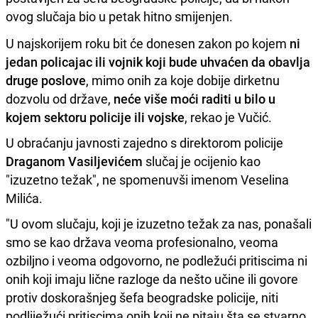
ovog slučaja bio u petak hitno smijenjen.
U najskorijem roku bit će donesen zakon po kojem
ni
jedan policajac ili vojnik koji bude uhvaćen da obavlja
druge poslove
, mimo onih za koje dobije dirketnu
dozvolu od države,
neće više moći raditi u bilo u
kojem sektoru policije ili vojske
, rekao je Vučić.
U obraćanju javnosti zajedno s direktorom policije
Draganom Vasiljevićem
slučaj je ocijenio kao
"izuzetno težak", ne spomenuvši imenom Veselina
Milića.
"U ovom slučaju, koji je izuzetno težak za nas, ponašali
smo se kao država veoma profesionalno, veoma
ozbiljno i veoma odgovorno, ne podležući pritiscima ni
onih koji imaju lične razloge da nešto učine ili govore
protiv doskorašnjeg šefa beogradske policije, niti
podliježući pritiscima onih koji ne pitaju šta se stvarno