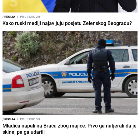
/
REGIJA
I
PRIJE OKO 2H
Kako ruski mediji najavljuju posjetu Zelenskog Beogradu?
/
REGIJA
I
PRIJE OKO 3H
Mladića napali na Braču zbog majice: Prvo ga natjerali da je
skine, pa ga udarili