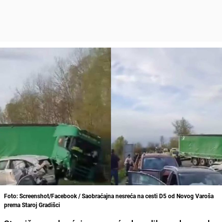
Foto: Screenshot/Facebook / Saobraćajna nesreća na cesti D5 od Novog Varoša
prema Staroj Gradišci