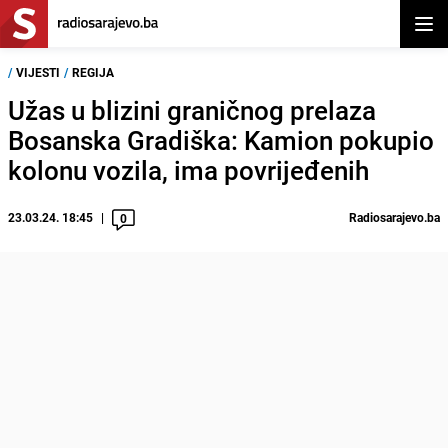
Otvor
/
VIJESTI
/
REGIJA
Užas u blizini graničnog prelaza
Bosanska Gradiška: Kamion pokupio
kolonu vozila, ima povrijeđenih
23.03.24. 18:45
Radiosarajevo.ba
0