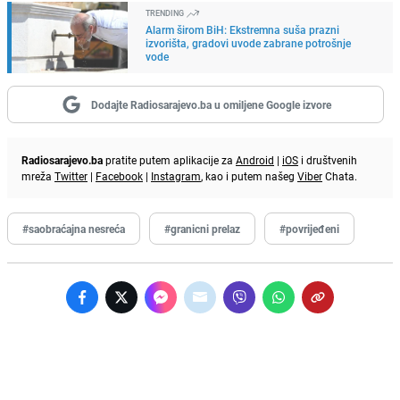
TRENDING
Alarm širom BiH: Ekstremna suša prazni
izvorišta, gradovi uvode zabrane potrošnje
vode
Dodajte Radiosarajevo.ba u omiljene Google izvore
Radiosarajevo.ba
pratite putem aplikacije za
Android
|
iOS
i društvenih
mreža
Twitter
|
Facebook
|
Instagram
, kao i putem našeg
Viber
Chata.
#saobraćajna nesreća
#granicni prelaz
#povrijeđeni