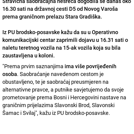
Stravična saobraćajna nesreća dogodila se danas oko
16.30 sati na državnoj cesti D5 od Novog Varoša
prema graničnom prelazu Stara Gradiška.
Iz PU brodsko-posavske kažu da su u Operativno
komunikacijski centar zaprimili dojavu u 16.31 sati o
naletu teretnog vozila na 15-ak vozila koja su bila
zaustavljena u koloni.
"Prema prvim saznanjima
ima više povrijeđenih
osoba
. Saobraćanje navedenom cestom je
obustavljeno, te je saobraćaj preusmjeren na
alternativne pravce, a putnike savjetujemo da svoje
prometovanje prema Bosni i Hercegovini nastave na
graničnim prijelazima Slavonski Brod, Slavonski
Šamac i Svilaj", kažu iz PU brodsko-posavske.