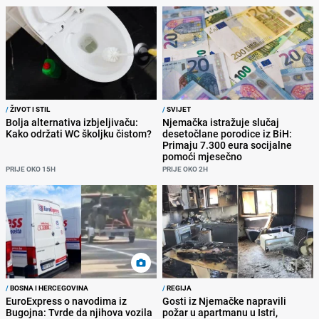
/
ŽIVOT I STIL
/
SVIJET
Bolja alternativa izbjeljivaču:
Njemačka istražuje slučaj
Kako održati WC školjku čistom?
desetočlane porodice iz BiH:
Primaju 7.300 eura socijalne
pomoći mjesečno
PRIJE OKO 15H
PRIJE OKO 2H
/
BOSNA I HERCEGOVINA
/
REGIJA
EuroExpress o navodima iz
Gosti iz Njemačke napravili
Bugojna: Tvrde da njihova vozila
požar u apartmanu u Istri,