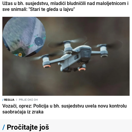
Užas u bh. susjedstvu, mladići bludničili nad maloljetnicom i
sve snimali: "Stari te gleda u lajvu"
/
REGIJA
I
PRIJE OKO 3H
Vozači, oprez: Policija u bh. susjedstvu uvela novu kontrolu
saobraćaja iz zraka
/
Pročitajte još