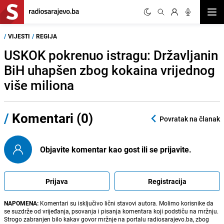
Otvor
/
VIJESTI
/
REGIJA
USKOK pokrenuo istragu: Državljanin
BiH uhapšen zbog kokaina vrijednog
više miliona
/
Komentari (0)
Povratak na članak
Objavite komentar kao gost ili se prijavite.
Prijava
Registracija
NAPOMENA:
Komentari su isključivo lični stavovi autora. Molimo korisnike da
se suzdrže od vrijeđanja, psovanja i pisanja komentara koji podstiču na mržnju.
Strogo zabranjen bilo kakav govor mržnje na portalu radiosarajevo.ba, zbog