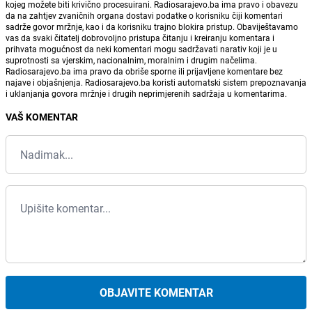
kojeg možete biti krivično procesuirani. Radiosarajevo.ba ima pravo i obavezu
da na zahtjev zvaničnih organa dostavi podatke o korisniku čiji komentari
sadrže govor mržnje, kao i da korisniku trajno blokira pristup. Obaviještavamo
vas da svaki čitatelj dobrovoljno pristupa čitanju i kreiranju komentara i
prihvata mogućnost da neki komentari mogu sadržavati narativ koji je u
suprotnosti sa vjerskim, nacionalnim, moralnim i drugim načelima.
Radiosarajevo.ba ima pravo da obriše sporne ili prijavljene komentare bez
najave i objašnjenja. Radiosarajevo.ba koristi automatski sistem prepoznavanja
i uklanjanja govora mržnje i drugih neprimjerenih sadržaja u komentarima.
VAŠ KOMENTAR
OBJAVITE KOMENTAR