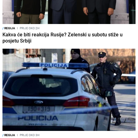
/
REGIJA
I
PRIJE OKO 2H
Kakva će biti reakcija Rusije? Zelenski u subotu stiže u
posjetu Srbiji
/
REGIJA
I
PRIJE OKO 3H