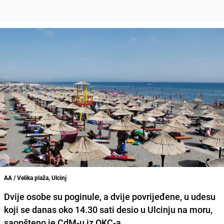
AA / Velika plaža, Ulcinj
Dvije osobe su poginule
, a dvije povrijeđene, u udesu
koji se danas oko 14.30 sati desio u Ulcinju na moru,
saopšteno je CdM-u iz OKC-a.