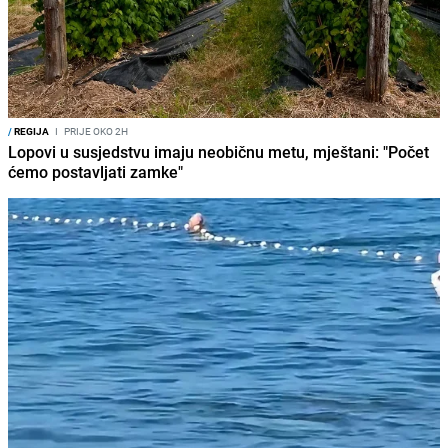
/
REGIJA
I
PRIJE OKO 2H
Lopovi u susjedstvu imaju neobičnu metu, mještani: "Počet
ćemo postavljati zamke"