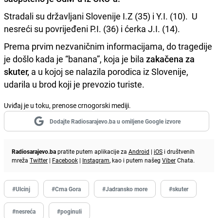
Stradali su državljani Slovenije I.Z (35) i Y.I. (10). U
nesreći su povrijeđeni P.I. (36) i ćerka J.I. (14).
Prema prvim nezvaničnim informacijama, do tragedije
je došlo kada je “banana”, koja je bila
zakačena za
skuter,
a u kojoj se nalazila porodica iz Slovenije,
udarila u brod koji je prevozio turiste.
Uviđaj je u toku, prenose crnogorski mediji.
Dodajte Radiosarajevo.ba u omiljene Google izvore
Radiosarajevo.ba
pratite putem aplikacije za
Android
|
iOS
i društvenih
mreža
Twitter
|
Facebook
|
Instagram
, kao i putem našeg
Viber
Chata.
#Ulcinj
#Crna Gora
#Jadransko more
#skuter
#nesreća
#poginuli