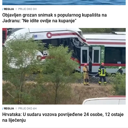
/
REGIJA
I
PRIJE OKO 3H
Objavljen grozan snimak s popularnog kupališta na
Jadranu: "Ne idite ovdje na kupanje"
/
REGIJA
I
PRIJE OKO 4H
Hrvatska: U sudaru vozova povrijeđene 24 osobe, 12 ostaje
na liječenju