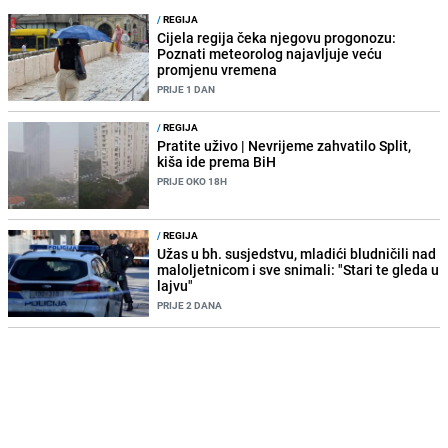
/
REGIJA
Cijela regija čeka njegovu progonozu:
Poznati meteorolog najavljuje veću
promjenu vremena
PRIJE 1 DAN
/
REGIJA
Pratite uživo | Nevrijeme zahvatilo Split,
kiša ide prema BiH
PRIJE OKO 18H
/
REGIJA
Užas u bh. susjedstvu, mladići bludničili nad
maloljetnicom i sve snimali: "Stari te gleda u
lajvu"
PRIJE 2 DANA