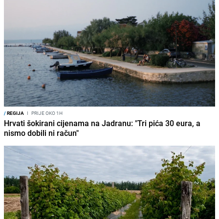
/
REGIJA
I
PRIJE OKO 1H
Hrvati šokirani cijenama na Jadranu: "Tri pića 30 eura, a
nismo dobili ni račun"