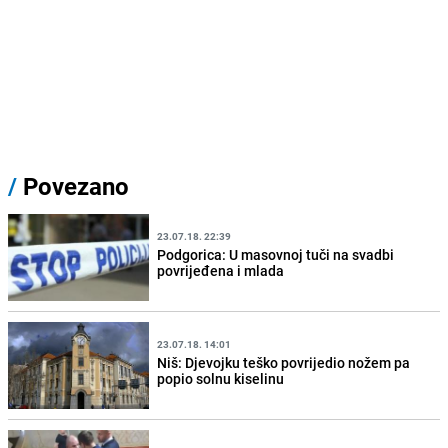
/
Povezano
23.07.18. 22:39
Podgorica: U masovnoj tuči na svadbi
povrijeđena i mlada
23.07.18. 14:01
Niš: Djevojku teško povrijedio nožem pa
popio solnu kiselinu