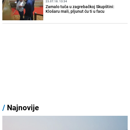
23.07.18. 13:34
Zamalo tuča u zagrebačkoj Skupštini:
Klošaru mali, pljunut ću ti u facu
/
Najnovije