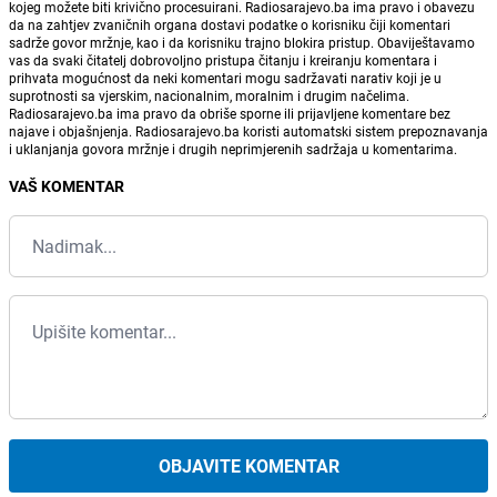
kojeg možete biti krivično procesuirani. Radiosarajevo.ba ima pravo i obavezu
da na zahtjev zvaničnih organa dostavi podatke o korisniku čiji komentari
sadrže govor mržnje, kao i da korisniku trajno blokira pristup. Obaviještavamo
vas da svaki čitatelj dobrovoljno pristupa čitanju i kreiranju komentara i
prihvata mogućnost da neki komentari mogu sadržavati narativ koji je u
suprotnosti sa vjerskim, nacionalnim, moralnim i drugim načelima.
Radiosarajevo.ba ima pravo da obriše sporne ili prijavljene komentare bez
najave i objašnjenja. Radiosarajevo.ba koristi automatski sistem prepoznavanja
i uklanjanja govora mržnje i drugih neprimjerenih sadržaja u komentarima.
VAŠ KOMENTAR
OBJAVITE KOMENTAR