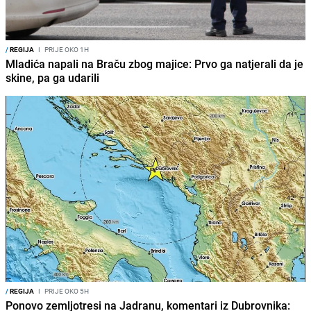
/
REGIJA
I
PRIJE OKO 1H
Mladića napali na Braču zbog majice: Prvo ga natjerali da je
skine, pa ga udarili
/
REGIJA
I
PRIJE OKO 5H
Ponovo zemljotresi na Jadranu, komentari iz Dubrovnika: