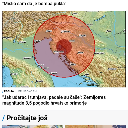
"Mislio sam da je bomba pukla"
/
REGIJA
I
PRIJE OKO 7H
"Jak udarac i tutnjava, padale su čaše": Zemljotres
magnitude 3,5 pogodio hrvatsko primorje
/
Pročitajte još