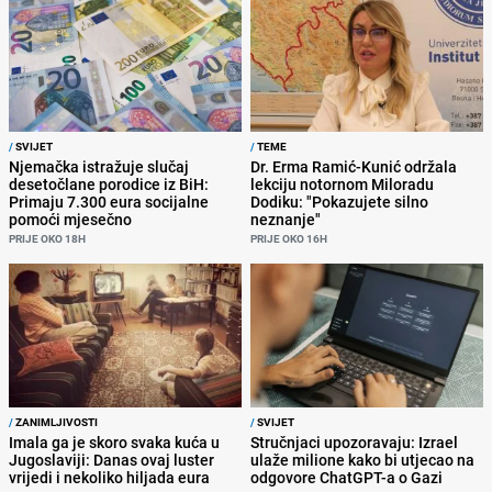
/
SVIJET
/
TEME
Njemačka istražuje slučaj
Dr. Erma Ramić-Kunić održala
desetočlane porodice iz BiH:
lekciju notornom Miloradu
Primaju 7.300 eura socijalne
Dodiku: "Pokazujete silno
pomoći mjesečno
neznanje"
PRIJE OKO 18H
PRIJE OKO 16H
/
ZANIMLJIVOSTI
/
SVIJET
Imala ga je skoro svaka kuća u
Stručnjaci upozoravaju: Izrael
Jugoslaviji: Danas ovaj luster
ulaže milione kako bi utjecao na
vrijedi i nekoliko hiljada eura
odgovore ChatGPT-a o Gazi