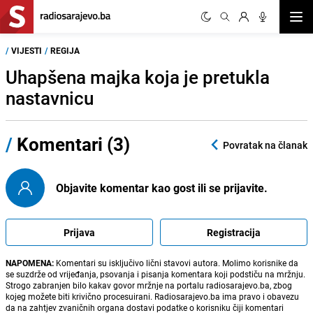
Otvor
/
VIJESTI
/
REGIJA
Uhapšena majka koja je pretukla
nastavnicu
/
Komentari (3)
Povratak na članak
Objavite komentar kao gost ili se prijavite.
Prijava
Registracija
NAPOMENA:
Komentari su isključivo lični stavovi autora. Molimo korisnike da
se suzdrže od vrijeđanja, psovanja i pisanja komentara koji podstiču na mržnju.
Strogo zabranjen bilo kakav govor mržnje na portalu radiosarajevo.ba, zbog
kojeg možete biti krivično procesuirani. Radiosarajevo.ba ima pravo i obavezu
da na zahtjev zvaničnih organa dostavi podatke o korisniku čiji komentari