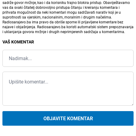
sadrže govor mržnje, kao i da korisniku trajno blokira pristup. Obaviještavamo
vas da svaki čitatelj dobrovoljno pristupa čitanju i kreiranju komentara i
prihvata mogućnost da neki komentari mogu sadržavati narativ koji je u
suprotnosti sa vjerskim, nacionalnim, moralnim i drugim načelima.
Radiosarajevo.ba ima pravo da obriše sporne ili prijavljene komentare bez
najave i objašnjenja. Radiosarajevo.ba koristi automatski sistem prepoznavanja
i uklanjanja govora mržnje i drugih neprimjerenih sadržaja u komentarima.
VAŠ KOMENTAR
OBJAVITE KOMENTAR