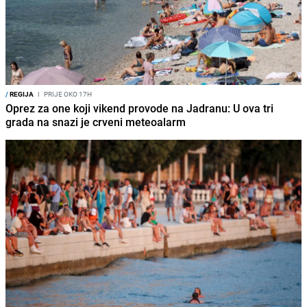
/
REGIJA
I
PRIJE OKO 17H
Oprez za one koji vikend provode na Jadranu: U ova tri
grada na snazi je crveni meteoalarm