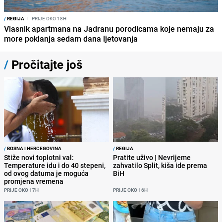
/
REGIJA
I
PRIJE OKO 18H
Vlasnik apartmana na Jadranu porodicama koje nemaju za
more poklanja sedam dana ljetovanja
/
Pročitajte još
/
BOSNA I HERCEGOVINA
/
REGIJA
Stiže novi toplotni val:
Pratite uživo | Nevrijeme
Temperature idu i do 40 stepeni,
zahvatilo Split, kiša ide prema
od ovog datuma je moguća
BiH
promjena vremena
PRIJE OKO 17H
PRIJE OKO 16H