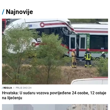
/
Najnovije
/
REGIJA
I
PRIJE OKO 2H
Hrvatska: U sudaru vozova povrijeđene 24 osobe, 12 ostaje
na liječenju