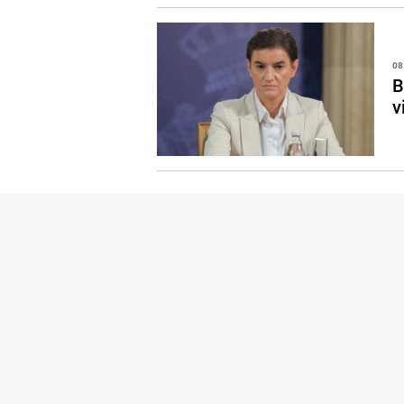
08
B
v