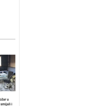
ožar u
smijali i