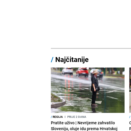
/
Najčitanije
/
REGIJA
I
PRIJE 2 DANA
/
Pratite uživo | Nevrijeme zahvatilo
Sloveniju, oluje idu prema Hrvatskoj