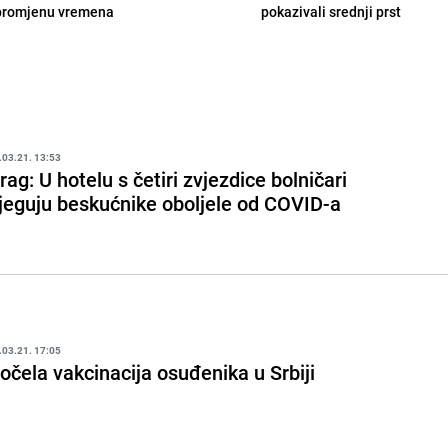
promjenu vremena
pokazivali srednji prst
.03.21. 13:53
rag: U hotelu s četiri zvjezdice bolničari
jeguju beskućnike oboljele od COVID-a
.03.21. 17:05
očela vakcinacija osuđenika u Srbiji