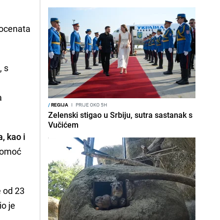
rocenata
a
, s
a
/
REGIJA
I
PRIJE OKO 5H
Zelenski stigao u Srbiju, sutra sastanak s
Vučićem
, kao i
 pomoć
e od 23
o je