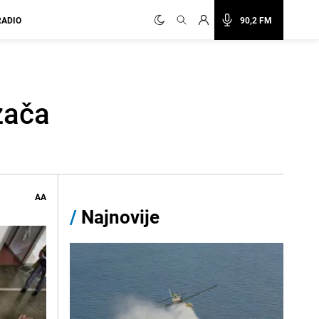
RADIO
90,2 FM
ozača
AA
/
Najnovije