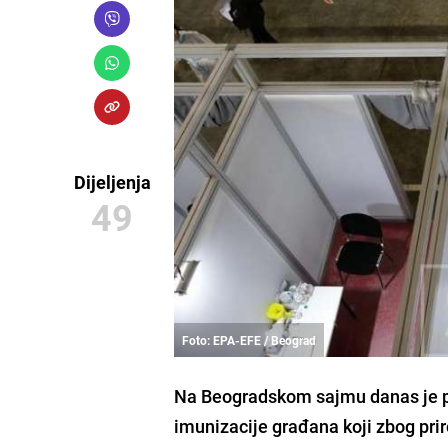
Dijeljenja
49
Foto: EPA-EFE / Beograd
Na
Beogradskom sajmu
danas je p
imunizacije građana koji zbog pri