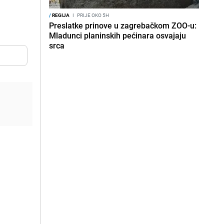
/
REGIJA
I
PRIJE OKO 5H
Preslatke prinove u zagrebačkom ZOO-u:
Mladunci planinskih pećinara osvajaju
srca