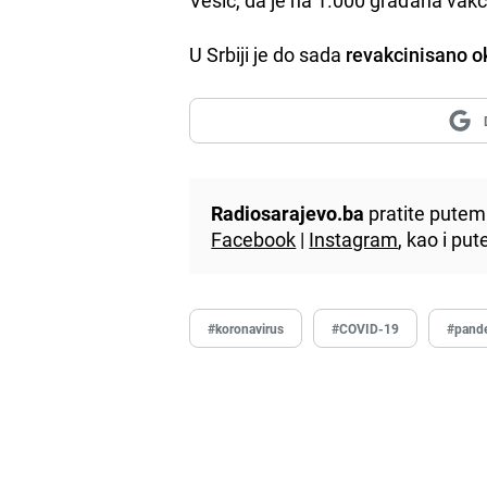
U Srbiji je do sada
revakcinisano ok
Radiosarajevo.ba
pratite putem 
Facebook
|
Instagram
, kao i p
#koronavirus
#COVID-19
#pand