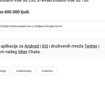
o 600.000 ljudi.
Dodajte Radiosarajevo.ba u omiljene Google izvore
aplikacije za
Android
|
iOS
i društvenih mreža
Twitter
|
utem našeg
Viber
Chata.
emija
#vakcinacija
#vakcina