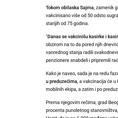
Tokom obilaska Sajma
, zamenik 
vakcinisano više od 50 odsto sugr
starijih od 75 godina.
"
Danas se vakcinišu kasirke i kasi
obzirom na to da pored njih dnevno 
vanrednog stanja radili svakodnevno
penzionere snabdeli i pripremili rad
Kako je naveo, sada je na redu faz
u preduzećima
, a vakcinacija će 
mobilnih ekipa, a zatim i po predu
Prema njegovim rečima, grad Beograd
procenta punoletnog stanovništva, 
Vesić, da je na 1.000 građana vakc