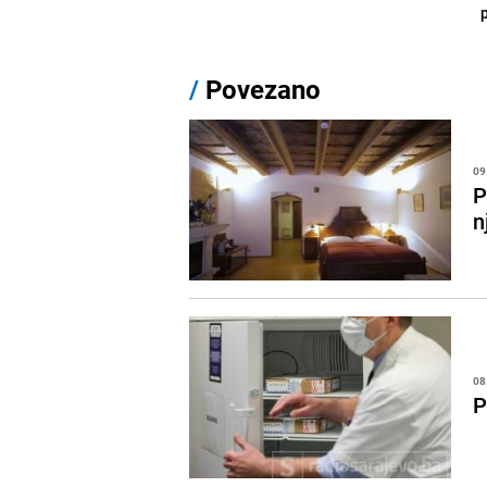
/
Povezano
09
P
n
08
P