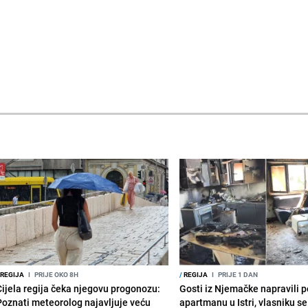
REGIJA
I
PRIJE OKO 8H
/
REGIJA
I
PRIJE 1 DAN
Cijela regija čeka njegovu progonozu:
Gosti iz Njemačke napravili p
Poznati meteorolog najavljuje veću
apartmanu u Istri, vlasniku se 