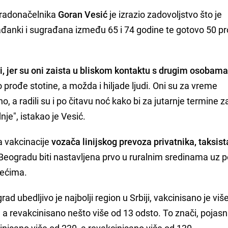
gradonačelnika
Goran Vesić
je izrazio zadovoljstvo što je
ađanki i sugrađana između 65 i 74 godine te gotovo 50 p
ri, jer su oni zaista u bliskom kontaktu s drugim osobam
prođe stotine, a možda i hiljade ljudi. Oni su za vreme
, a radili su i po čitavu noć kako bi za jutarnje termine z
nje", istakao je Vesić.
a vakcinacije
vozača linijskog prevoza privatnika, taksista
u Beogradu biti nastavljena prvo u ruralnim sredinama uz
zećima.
 ubedljivo je najbolji region u Srbiji, vakcinisano je viš
a revakcinisano nešto više od 13 odsto. To znači, pojasni
inisano više od 230, a revakcinisano više od 130.