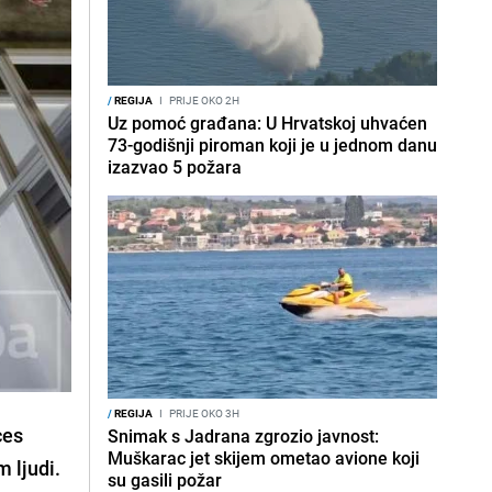
/
REGIJA
I
PRIJE OKO 2H
Uz pomoć građana: U Hrvatskoj uhvaćen
73-godišnji piroman koji je u jednom danu
izazvao 5 požara
/
REGIJA
I
PRIJE OKO 3H
ces
Snimak s Jadrana zgrozio javnost:
Muškarac jet skijem ometao avione koji
 ljudi.
su gasili požar