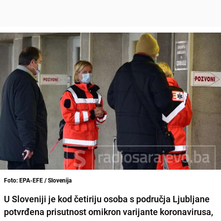
Foto: EPA-EFE / Slovenija
U Sloveniji je kod četiriju osoba s područja Ljubljane
potvrđena prisutnost omikron varijante koronavirusa,