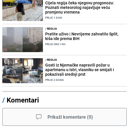
Cijela regija čeka njegovu progonozu:
Poznati meteorolog najavljuje veću
promjenu vremena
PRIJE 1 DAN
/
REGIJA
Pratite uživo | Nevrijeme zahvatilo Split,
kiša ide prema BiH
PRIJE OKO 14H
/
REGIJA
Gosti iz Njemačke napravili požar u
apartmanu u Istri, vlasniku se smijali i
pokazivali srednji prst
PRIJE 2 DANA
/
Komentari
Prikaži komentare
(
0
)