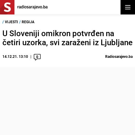
Otvor
/
VIJESTI
/
REGIJA
U Sloveniji omikron potvrđen na
četiri uzorka, svi zaraženi iz Ljubljane
14.12.21. 13:10
Radiosarajevo.ba
0