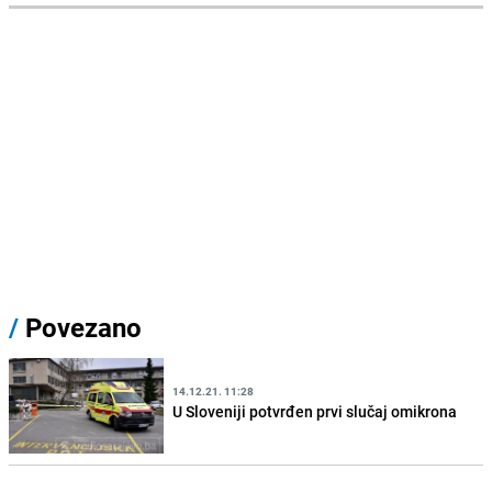
/
Povezano
14.12.21. 11:28
U Sloveniji potvrđen prvi slučaj omikrona