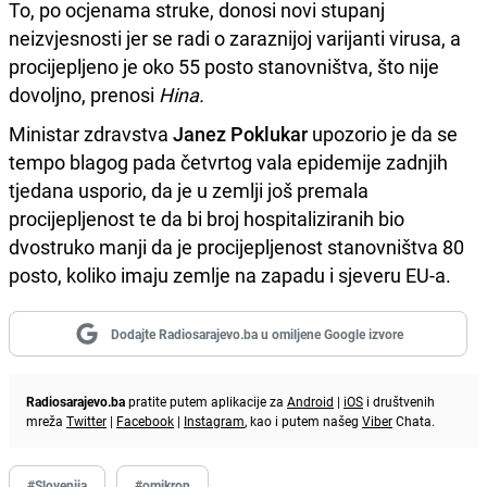
To, po ocjenama struke, donosi novi stupanj
neizvjesnosti jer se radi o zaraznijoj varijanti virusa, a
procijepljeno je oko 55 posto stanovništva, što nije
dovoljno, prenosi
Hina.
Ministar zdravstva
Janez Poklukar
upozorio je da se
tempo blagog pada četvrtog vala epidemije zadnjih
tjedana usporio, da je u zemlji još premala
procijepljenost te da bi broj hospitaliziranih bio
dvostruko manji da je procijepljenost stanovništva 80
posto, koliko imaju zemlje na zapadu i sjeveru EU-a.
Dodajte Radiosarajevo.ba u omiljene Google izvore
Radiosarajevo.ba
pratite putem aplikacije za
Android
|
iOS
i društvenih
mreža
Twitter
|
Facebook
|
Instagram
, kao i putem našeg
Viber
Chata.
#Slovenija
#omikron