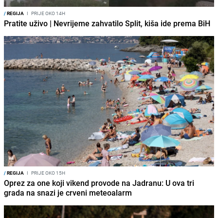
/
REGIJA
I
PRIJE OKO 14H
Pratite uživo | Nevrijeme zahvatilo Split, kiša ide prema BiH
/
REGIJA
I
PRIJE OKO 15H
Oprez za one koji vikend provode na Jadranu: U ova tri
grada na snazi je crveni meteoalarm