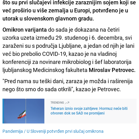
što su prvi slučajevi infekcije zaraznijim sojem koji se
već proširio u više zemalja u Europi, potvrđeno je u
utorak u slovenskom glavnom gradu.
Omikron varijanta
do sada je dokazana na četiri
uzorka uzeta između 29. studenog i 6. decembra, svi
zaraženi su s područja Ljubljane, a jedan od njih je lani
već bio prebolio COVID-19, kazao je na vladinoj
konferenciji za novinare mikrobiolog i šef laboratorija
ljubljanskog Medicinskog fakulteta
Miroslav Petrovec.
"Pred nama su teški dani, zaraza je možda i raširenija
nego što smo do sada otkrili", kazao je Petrovec.
TRENDING
Teheran iznio svoje zahtjeve: Hormuz neće biti
otvoren dok se SAD ne promijeni
Pandemija /
U Sloveniji potvrđen prvi slučaj omikrona