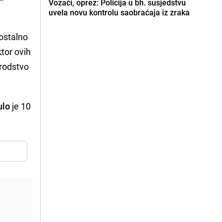
Vozači, oprez: Policija u bh. susjedstvu
uvela novu kontrolu saobraćaja iz zraka
mostalno
tor ovih
srodstvo
ulo
je 10