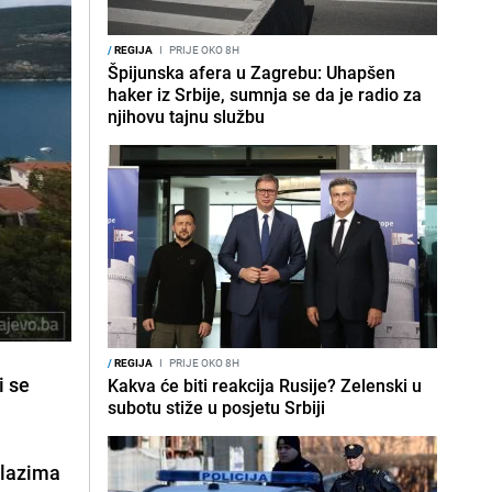
/
REGIJA
I
PRIJE OKO 8H
Špijunska afera u Zagrebu: Uhapšen
haker iz Srbije, sumnja se da je radio za
njihovu tajnu službu
/
REGIJA
I
PRIJE OKO 8H
i
se
Kakva će biti reakcija Rusije? Zelenski u
subotu stiže u posjetu Srbiji
izlazima