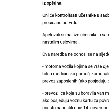
iz opština
.
Oni će
kontrolisati učesnike u sao
propisanu potvrdu.
Apelovali su na sve učesnike u sao
nastalim uslovima.
Ova naredba ne odnosi se na sljed
- motorna vozila kojima se vrše dje
hitnu medicinsku pomoć, komunalne
prevoz zaposlenih (ako posjeduju p
- prevoz lica koja su boravila van 
ako posjeduju voznu kartu za povra
mjesto napustili prije 14. novembr