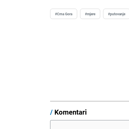
#Crna Gora
#mjere
#putovanje
/
Komentari