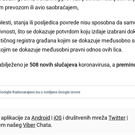
im prevozom ili avio saobraćajem,
 bolesti, stanja ili posljedica povrede nisu sposobna da sa
vnosti, što se dokazuje potvrdom koju izdaje izabrani dok
matičnog registra građana kojim se dokazuje međusobno 
u kojim se dokazuje međusobni pravni odnos ovih lica.
abilježeno je
508 novih slučajeva
koronavirusa, a
premin
Dodajte Radiosarajevo.ba u omiljene Google izvore
aplikacije za
Android
|
iOS
i društvenih mreža
Twitter
|
utem našeg
Viber
Chata.