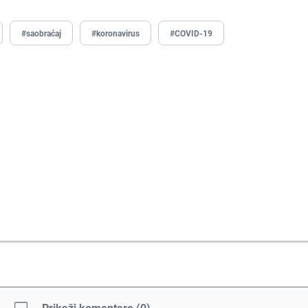
#saobraćaj
#koronavirus
#COVID-19
Prikaži komentare
(
0
)