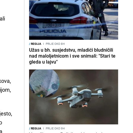
ali
/
REGIJA
I
PRIJE OKO 8H
Užas u bh. susjedstvu, mladići bludničili
nad maloljetnicom i sve snimali: "Stari te
gleda u lajvu"
kova,
ijom,
jesto,
o
/
REGIJA
I
PRIJE OKO 9H
ja