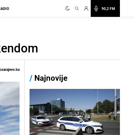
RADIO
90,2 FM
ikendom
osarajevo.ba
/
Najnovije