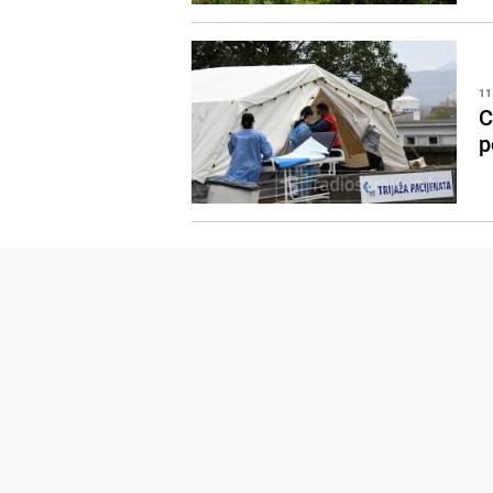
11
C
p