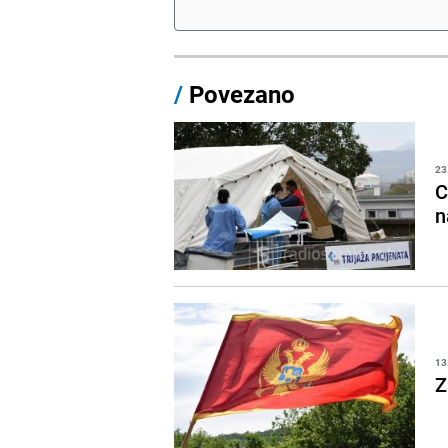
/
Povezano
23
C
n
13
Z