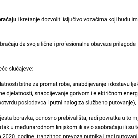
braćaju
i kretanje dozvoliti isljučivo vozačima koji budu im
braćaju da svoje lične i profesionalne obaveze prilagode
eće slučajeve:
latnosti bitne za promet robe, snabdijevanje i dostavu lje
 djelatnosti, snabdijevanje gorivom i električnom energ
otvrdu poslodavca i putni nalog za službeno putovanje),
mjesta boravka, odnosno prebivališta, radi povratka u to m
tak u međunarodnom linijskom ili avio saobraćaju ili su t
a 2020. godine, tranzitnog prevoza putnika i radi putovan