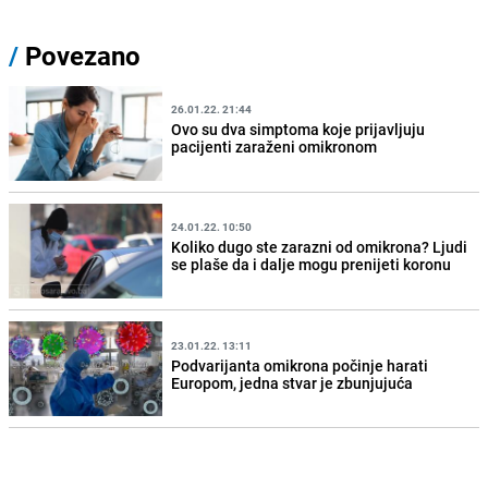
/
Povezano
26.01.22. 21:44
Ovo su dva simptoma koje prijavljuju
pacijenti zaraženi omikronom
24.01.22. 10:50
Koliko dugo ste zarazni od omikrona? Ljudi
se plaše da i dalje mogu prenijeti koronu
23.01.22. 13:11
Podvarijanta omikrona počinje harati
Europom, jedna stvar je zbunjujuća