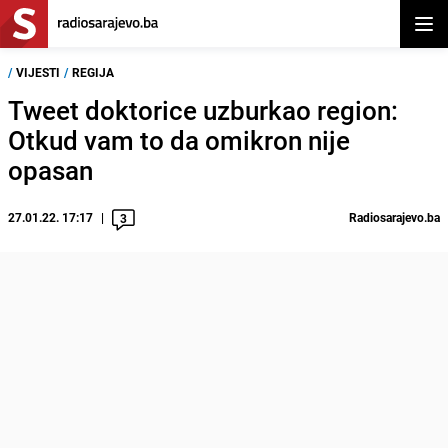
Otvor
/
VIJESTI
/
REGIJA
Tweet doktorice uzburkao region:
Otkud vam to da omikron nije
opasan
27.01.22. 17:17
Radiosarajevo.ba
3