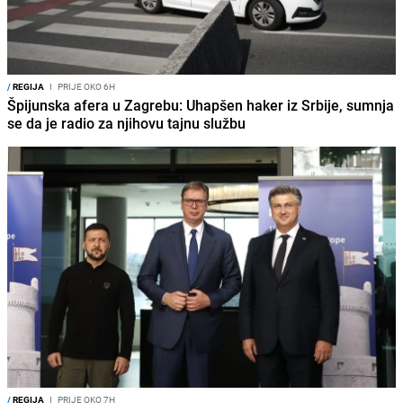
/
REGIJA
I
PRIJE OKO 6H
Špijunska afera u Zagrebu: Uhapšen haker iz Srbije, sumnja
se da je radio za njihovu tajnu službu
/
REGIJA
I
PRIJE OKO 7H