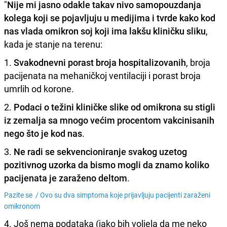
"
Nije mi jasno odakle takav nivo samopouzdanja
kolega koji se pojavljuju u medijima i tvrde kako kod
nas vlada omikron soj koji ima lakšu kliničku sliku
,
kada je stanje na terenu:
1.
Svakodnevni porast broja hospitalizovanih
, broja
pacijenata na mehaničkoj ventilaciji i porast broja
umrlih od korone.
2.
Podaci o težini kliničke slike od omikrona su stigli
iz zemalja sa mnogo većim procentom vakcinisanih
nego što je kod nas
.
3.
Ne radi se sekvencioniranje svakog uzetog
pozitivnog uzorka da bismo mogli da znamo koliko
pacijenata je zaraženo deltom
.
Pazite se /
Ovo su dva simptoma koje prijavljuju pacijenti zaraženi
omikronom
4. Još nema podataka (jako bih voljela da me neko