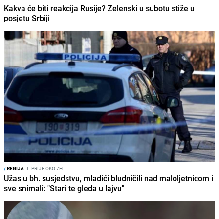
Kakva će biti reakcija Rusije? Zelenski u subotu stiže u
posjetu Srbiji
/
REGIJA
I
PRIJE OKO 7H
Užas u bh. susjedstvu, mladići bludničili nad maloljetnicom i
sve snimali: "Stari te gleda u lajvu"