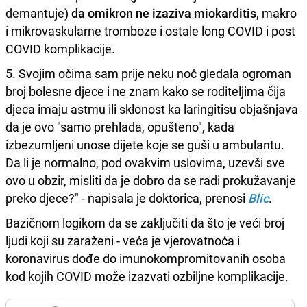
demantuje)
da omikron ne izaziva miokarditis
, makro
i mikrovaskularne tromboze i ostale long COVID i post
COVID komplikacije.
5. Svojim očima sam prije neku noć gledala ogroman
broj bolesne djece i ne znam kako se roditeljima čija
djeca imaju astmu ili sklonost ka laringitisu objašnjava
da je ovo "samo prehlada, opušteno", kada
izbezumljeni unose dijete koje se guši u ambulantu.
Da li je normalno, pod ovakvim uslovima, uzevši sve
ovo u obzir, misliti da je dobro da se radi prokužavanje
preko djece?" - napisala je doktorica, prenosi
Blic
.
Bazičnom logikom da se zaključiti da što je veći broj
ljudi koji su zaraženi - veća je vjerovatnoća i
koronavirus dođe do imunokompromitovanih osoba
kod kojih COVID može izazvati ozbiljne komplikacije.