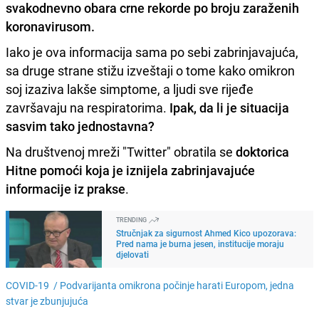
svakodnevno obara crne rekorde po broju zaraženih
koronavirusom.
Iako je ova informacija sama po sebi zabrinjavajuća,
sa druge strane stižu izveštaji o tome kako omikron
soj izaziva lakše simptome, a ljudi sve rijeđe
završavaju na respiratorima.
Ipak, da li je situacija
sasvim tako jednostavna?
Na društvenoj mreži "Twitter" obratila se
doktorica
Hitne pomoći koja je iznijela zabrinjavajuće
informacije iz prakse
.
TRENDING
Stručnjak za sigurnost Ahmed Kico upozorava:
Pred nama je burna jesen, institucije moraju
djelovati
COVID-19 /
Podvarijanta omikrona počinje harati Europom, jedna
stvar je zbunjujuća