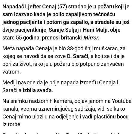
Napadač
Ljefter Cenaj
(57) stradao je
u požaru koji je
sam izazvao
kada je polio zapaljivom tečnošću
jednog pacijenta i potom ga zapalio, a stradale su još
dvije pacijentkinje, Sanije Suljaj i Hani Malji, obje
stare 55 godina, prenosi britanski
Mirror
.
Meta napada Cenaja je bio 38-godišnji muškarac, za
kojeg se navodi da se zove
D. Sarači
, a koji se i dalje
bori za život, iako je u požaru bio potpuno zahvaćen
vatrom.
Mediji navode da je prije napada između Cenaja i
Saračija
izbila svađa
.
Na snimku nadzornih kamera, objavljenom na Youtube
kanalu, veoma uznemirujućeg sadržaja, vidi se kako
Cenaj mirno ulazi u na odjeljenje i
vadi plastičnu bocu
iz torbe
.