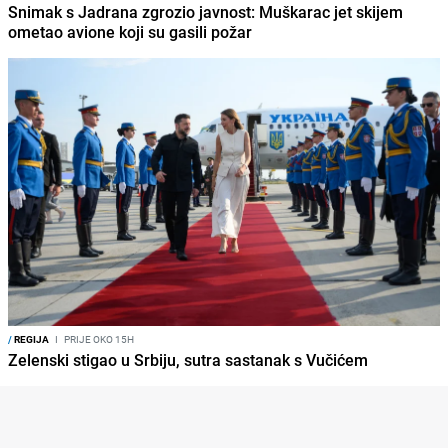
Snimak s Jadrana zgrozio javnost: Muškarac jet skijem
ometao avione koji su gasili požar
/
REGIJA
I
PRIJE OKO 15H
Zelenski stigao u Srbiju, sutra sastanak s Vučićem