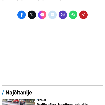
/
Najčitanije
/
REGIJA
Pratite uživo | Nevrijeme zahvatilo