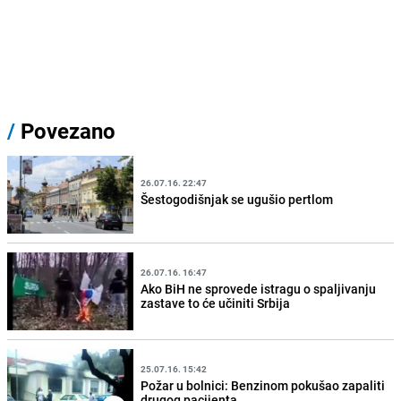
/
Povezano
26.07.16. 22:47
Šestogodišnjak se ugušio pertlom
26.07.16. 16:47
Ako BiH ne sprovede istragu o spaljivanju
zastave to će učiniti Srbija
25.07.16. 15:42
Požar u bolnici: Benzinom pokušao zapaliti
drugog pacijenta