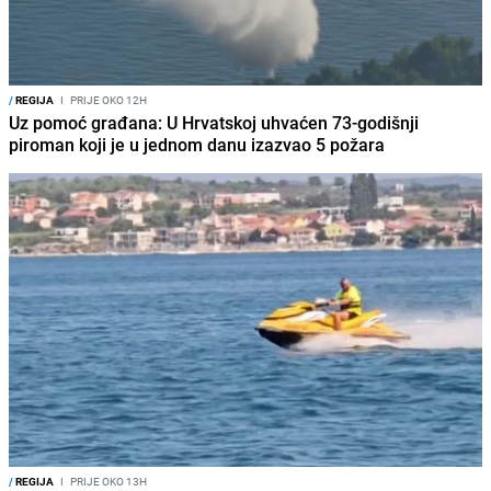
/
REGIJA
I
PRIJE OKO 12H
Uz pomoć građana: U Hrvatskoj uhvaćen 73-godišnji
piroman koji je u jednom danu izazvao 5 požara
/
REGIJA
I
PRIJE OKO 13H