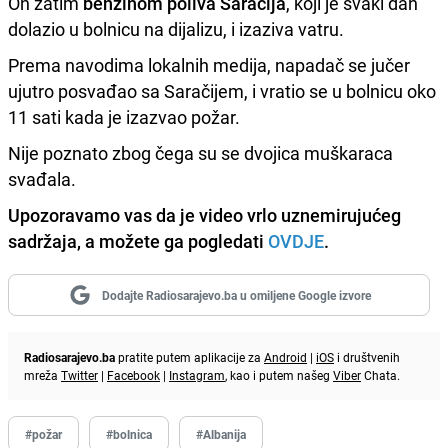
On zatim
benzinom poliva Saračija
, koji je svaki dan
dolazio u bolnicu na dijalizu, i izaziva vatru.
Prema navodima lokalnih medija, napadač se jučer
ujutro posvađao sa Saračijem, i vratio se u bolnicu oko
11 sati kada je izazvao požar.
Nije poznato zbog čega su se dvojica muškaraca
svađala.
Upozoravamo vas da je video vrlo uznemirujućeg
sadržaja, a možete ga pogledati
OVDJE
.
Dodajte Radiosarajevo.ba u omiljene Google izvore
Radiosarajevo.ba
pratite putem aplikacije za
Android
|
iOS
i društvenih
mreža
Twitter
|
Facebook
|
Instagram
, kao i putem našeg
Viber
Chata.
#požar
#bolnica
#Albanija