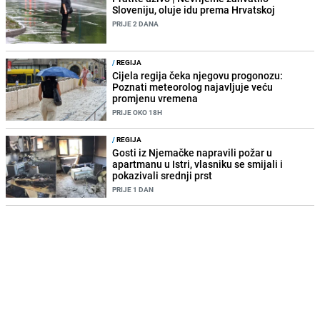
Sloveniju, oluje idu prema Hrvatskoj
PRIJE 2 DANA
/
REGIJA
Cijela regija čeka njegovu progonozu:
Poznati meteorolog najavljuje veću
promjenu vremena
PRIJE OKO 18H
/
REGIJA
Gosti iz Njemačke napravili požar u
apartmanu u Istri, vlasniku se smijali i
pokazivali srednji prst
PRIJE 1 DAN