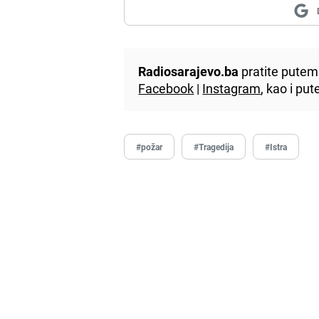
Radiosarajevo.ba
pratite putem 
Facebook
|
Instagram
, kao i p
#požar
#Tragedija
#Istra