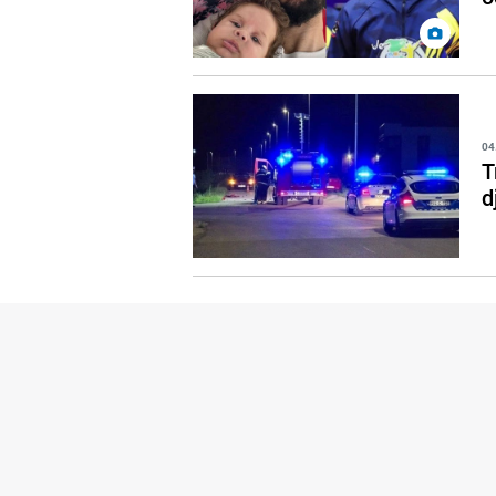
04
T
d