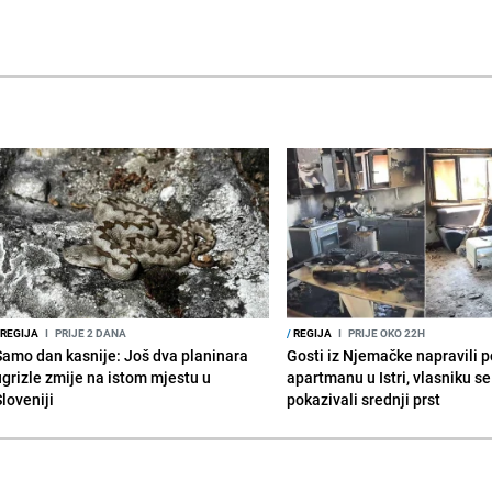
REGIJA
I
PRIJE 2 DANA
/
REGIJA
I
PRIJE OKO 22H
Samo dan kasnije: Još dva planinara
Gosti iz Njemačke napravili p
ugrizle zmije na istom mjestu u
apartmanu u Istri, vlasniku se 
Sloveniji
pokazivali srednji prst