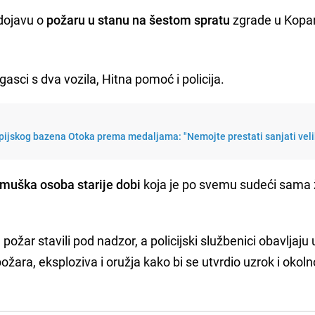
 dojavu o
požaru u stanu
na šestom spratu
zgrade u Kopa
asci s dva vozila, Hitna pomoć i policija.
mpijskog bazena Otoka prema medaljama: "Nemojte prestati sanjati vel
 muška osoba starije dobi
koja je po svemu sudeći sama ž
ožar stavili pod nadzor, a policijski službenici obavljaju 
žara, eksploziva i oružja kako bi se utvrdio uzrok i okoln