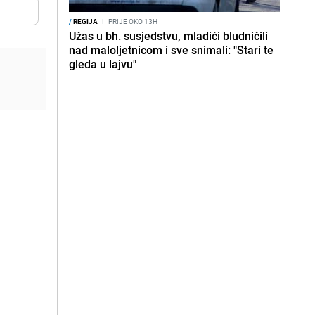
/
REGIJA
I
PRIJE OKO 13H
Užas u bh. susjedstvu, mladići bludničili
nad maloljetnicom i sve snimali: "Stari te
gleda u lajvu"