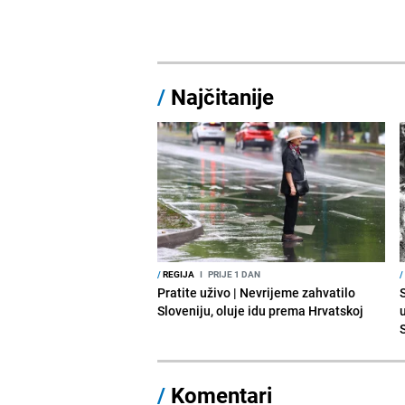
/
Najčitanije
/
REGIJA
I
PRIJE 1 DAN
/
Pratite uživo | Nevrijeme zahvatilo
Sloveniju, oluje idu prema Hrvatskoj
/
Komentari