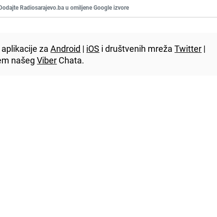
Dodajte Radiosarajevo.ba u omiljene Google izvore
aplikacije za
Android
|
iOS
i društvenih mreža
Twitter
|
utem našeg
Viber
Chata.