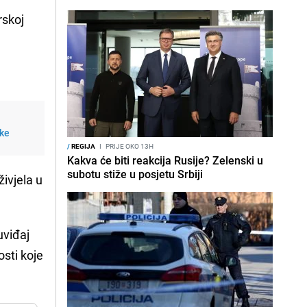
rskoj
ike
/
REGIJA
I
PRIJE OKO 13H
Kakva će biti reakcija Rusije? Zelenski u
subotu stiže u posjetu Srbiji
ivjela u
uviđaj
osti koje