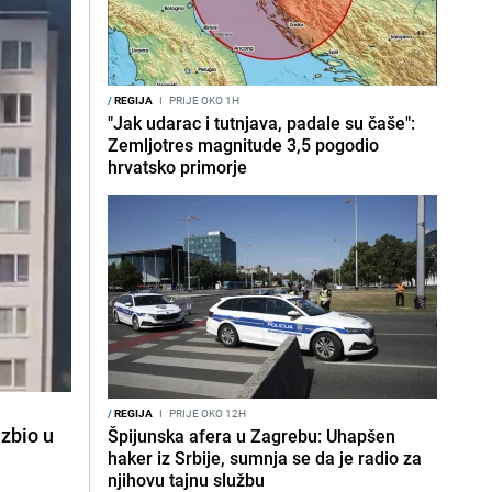
/
REGIJA
I
PRIJE OKO 1H
"Jak udarac i tutnjava, padale su čaše":
Zemljotres magnitude 3,5 pogodio
hrvatsko primorje
/
REGIJA
I
PRIJE OKO 12H
izbio u
Špijunska afera u Zagrebu: Uhapšen
haker iz Srbije, sumnja se da je radio za
njihovu tajnu službu