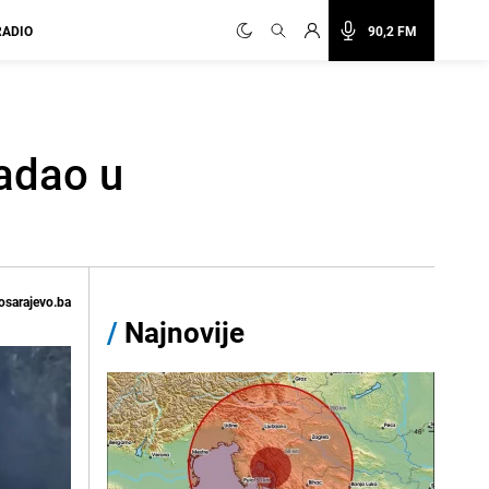
RADIO
90,2 FM
radao u
osarajevo.ba
/
Najnovije