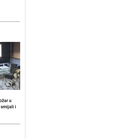
ožar u
smijali i