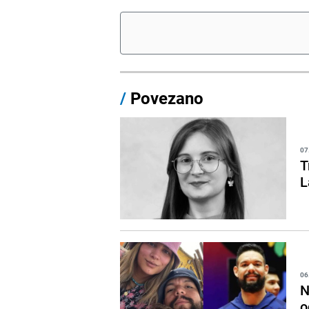
/
Povezano
07
T
L
06
N
o