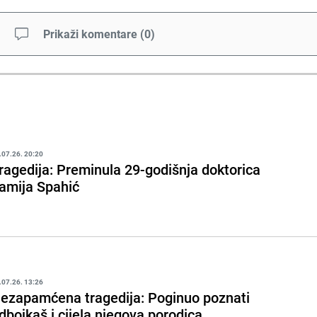
Prikaži komentare
(
0
)
.07.26. 20:20
ragedija: Preminula 29-godišnja doktorica
amija Spahić
.07.26. 13:26
ezapamćena tragedija: Poginuo poznati
dbojkaš i cijela njegova porodica