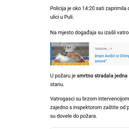
Policija je oko 14:20 sati zaprimila
ulici u Puli.
Na mjesto događaja su izašli vatrog
TRENDING
Iman Avdić iz Oli
snove"
U požaru je
smrtno stradala jedna
stanu.
Vatrogasci su brzom intervencijom p
zajedno s inspektorom zaštite od po
su dovele do požara.