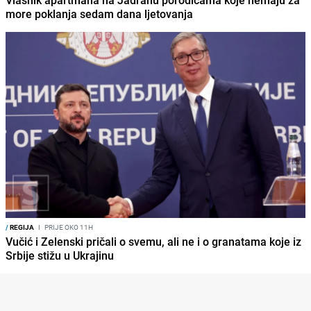
Vlasnik apartmana na Jadranu porodicama koje nemaju za
more poklanja sedam dana ljetovanja
/
REGIJA
I
PRIJE OKO 11H
Vučić i Zelenski pričali o svemu, ali ne i o granatama koje iz
Srbije stižu u Ukrajinu