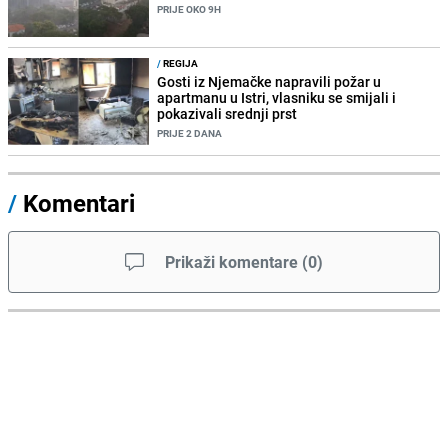
PRIJE OKO 9H
/
REGIJA
Gosti iz Njemačke napravili požar u
apartmanu u Istri, vlasniku se smijali i
pokazivali srednji prst
PRIJE 2 DANA
/
Komentari
Prikaži komentare
(
0
)