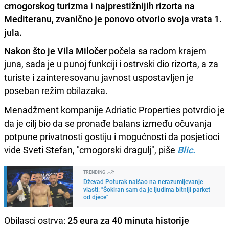
crnogorskog turizma i najprestižnijih rizorta na
Mediteranu, zvanično je ponovo otvorio svoja vrata 1.
jula.
Nakon što je Vila Miločer
počela sa radom krajem
juna, sada je u punoj funkciji i ostrvski dio rizorta, a za
turiste i zainteresovanu javnost uspostavljen je
poseban režim obilazaka.
Menadžment kompanije Adriatic Properties potvrdio je
da je cilj bio da se pronađe balans između očuvanja
potpune privatnosti gostiju i mogućnosti da posjetioci
vide Sveti Stefan, "crnogorski dragulj", piše
Blic.
TRENDING
Dževad Poturak naišao na nerazumijevanje
vlasti: "Šokiran sam da je ljudima bitniji parket
od djece"
Obilasci ostrva:
25 eura za 40 minuta historije