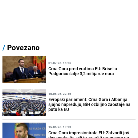
/
Povezano
01.07.26. 15:25
Crna Gora pred vratima EU: Brisel u
Podgoricu šalje 3,2 milijarde eura
16.06.26. 22:46
Evropski parlament: Crna Gora i Albanija
sjajno napreduju, BiH ozbiljno zaostaje na
putu ka EU
15.06.26. 19:23
Crna Gora impresionirala EU: Zatvorili još
dva poglavlja, cilj je završiti pregovore do