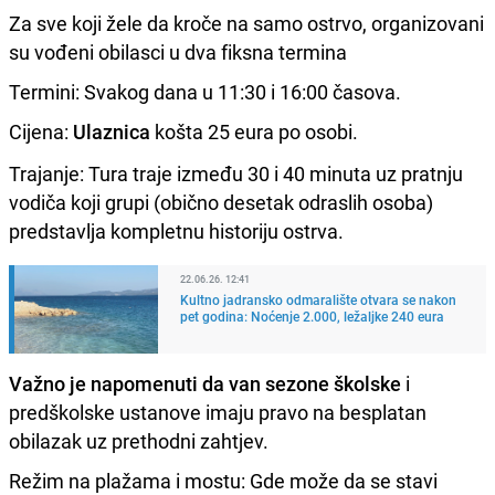
Za sve koji žele da kroče na samo ostrvo, organizovani
su vođeni obilasci u dva fiksna termina
Termini: Svakog dana u 11:30 i 16:00 časova.
Cijena:
Ulaznica
košta 25 eura po osobi.
Trajanje: Tura traje između 30 i 40 minuta uz pratnju
vodiča koji grupi (obično desetak odraslih osoba)
predstavlja kompletnu historiju ostrva.
22.06.26. 12:41
Kultno jadransko odmaralište otvara se nakon
pet godina: Noćenje 2.000, ležaljke 240 eura
Važno je napomenuti da van sezone školske
i
predškolske ustanove imaju pravo na besplatan
obilazak uz prethodni zahtjev.
Režim na plažama i mostu: Gde može da se stavi