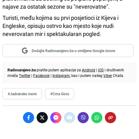
najave za ostatak sezone su "neverovatne".
Turisti, među kojima su prvi posjetioci iz Kijeva i
Engleske, opisuju ostrvo kao mjesto koje nudi
neverovatan mir i spektakularan pogled.
Dodajte Radiosarajevo.ba u omiljene Google izvore
Radiosarajevo.ba
pratite putem aplikacije za
Android
|
iOS
i društvenih
mreža
Twitter
|
Facebook
|
Instagram
, kao i putem našeg
Viber
Chata.
#Jadransko more
#Crna Gora