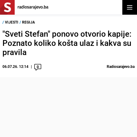
Otvor
/
VIJESTI
/
REGIJA
"Sveti Stefan" ponovo otvorio kapije:
Poznato koliko košta ulaz i kakva su
pravila
06.07.26. 12:14
Radiosarajevo.ba
0