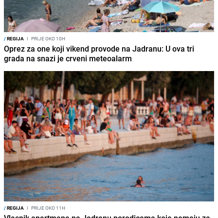
/
REGIJA
I
PRIJE OKO 10H
Oprez za one koji vikend provode na Jadranu: U ova tri
grada na snazi je crveni meteoalarm
/
REGIJA
I
PRIJE OKO 11H