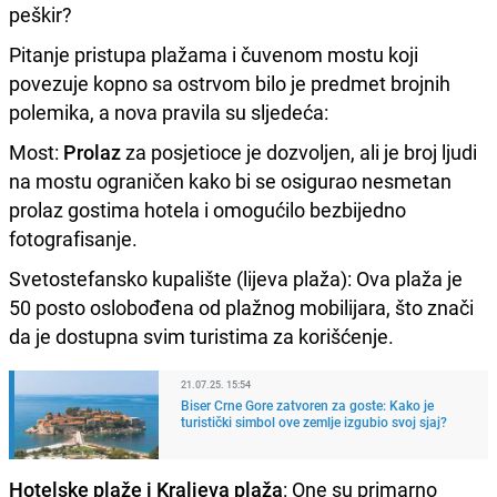
peškir?
Pitanje pristupa plažama i čuvenom mostu koji
povezuje kopno sa ostrvom bilo je predmet brojnih
polemika, a nova pravila su sljedeća:
Most:
Prolaz
za posjetioce je dozvoljen, ali je broj ljudi
na mostu ograničen kako bi se osigurao nesmetan
prolaz gostima hotela i omogućilo bezbijedno
fotografisanje.
Svetostefansko kupalište (lijeva plaža): Ova plaža je
50 posto oslobođena od plažnog mobilijara, što znači
da je dostupna svim turistima za korišćenje.
21.07.25. 15:54
Biser Crne Gore zatvoren za goste: Kako je
turistički simbol ove zemlje izgubio svoj sjaj?
Hotelske plaže i Kraljeva plaža
: One su primarno