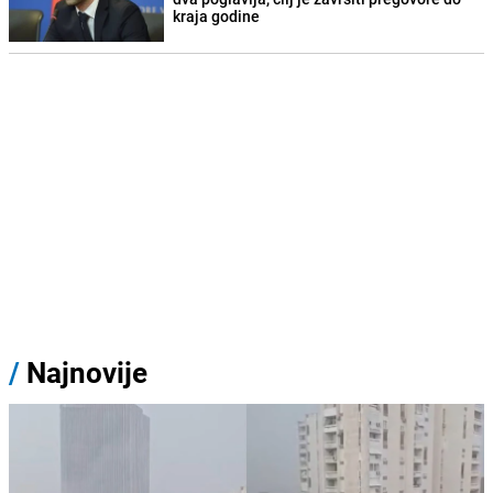
kraja godine
/
Najnovije