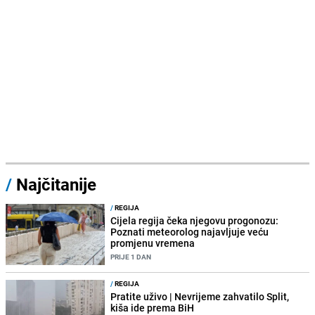
/
Najčitanije
/
REGIJA
Cijela regija čeka njegovu progonozu:
Poznati meteorolog najavljuje veću
promjenu vremena
PRIJE 1 DAN
/
REGIJA
Pratite uživo | Nevrijeme zahvatilo Split,
kiša ide prema BiH