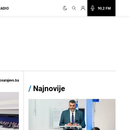
RADIO
90,2 FM
osarajevo.ba
/
Najnovije