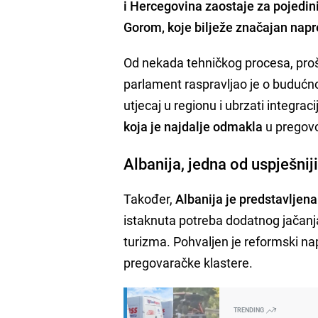
i Hercegovina zaostaje za pojedi
Gorom, koje bilježe značajan nap
Od nekada tehničkog procesa, proši
parlament raspravljao je o budućnos
utjecaj u regionu i ubrzati integra
koja je najdalje odmakla
u pregovo
Albanija, jedna od uspješnij
Također,
Albanija je predstavljena
istaknuta potreba dodatnog jačanja 
turizma. Pohvaljen je reformski nap
pregovaračke klastere.
TRENDING