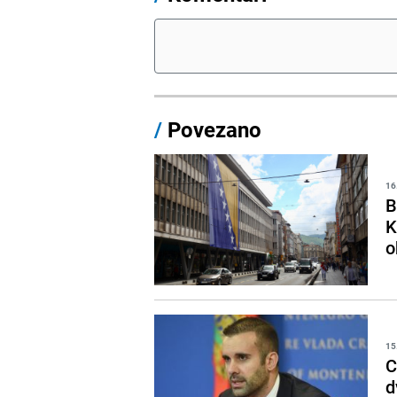
/
Povezano
16
B
K
o
15
C
d