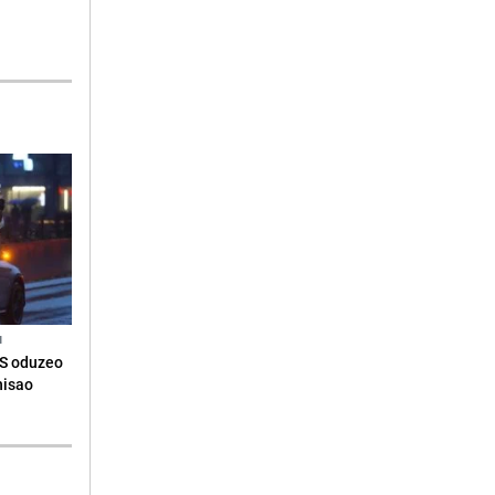
N
RS oduzeo
nisao