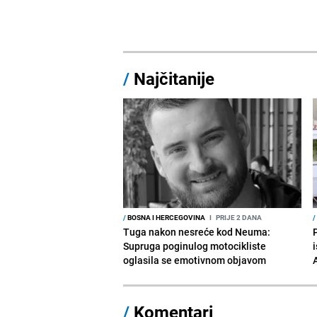
/
Najčitanije
/
BOSNA I HERCEGOVINA
I
PRIJE 2 DANA
/
Tuga nakon nesreće kod Neuma:
Supruga poginulog motocikliste
i
oglasila se emotivnom objavom
/
Komentari