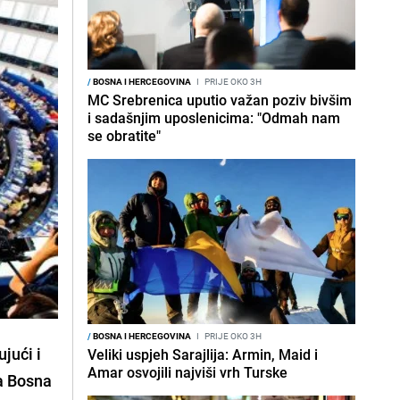
/
BOSNA I HERCEGOVINA
I
PRIJE OKO 3H
MC Srebrenica uputio važan poziv bivšim
i sadašnjim uposlenicima: "Odmah nam
se obratite"
/
BOSNA I HERCEGOVINA
I
PRIJE OKO 3H
jući i
Veliki uspjeh Sarajlija: Armin, Maid i
Amar osvojili najviši vrh Turske
da Bosna