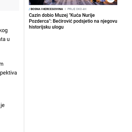
/
BOSNA I HERCEGOVINA
I
PRIJE OKO 4H
Cazin dobio Muzej "Kuća Nurije
Pozderca": Bećirović podsjetio na njegovu
historijsku ulogu
skog
ata u
im
spektiva
 je