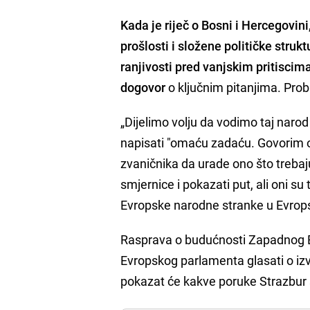
Kada je riječ o Bosni i Hercegovin
prošlosti i složene političke struk
ranjivosti pred vanjskim pritisci
dogovor
o ključnim pitanjima. Prob
„Dijelimo volju da vodimo taj naro
napisati "omaću zadaću. Govorim 
zvaničnika da urade ono što treba
smjernice i pokazati put, ali oni su t
Evropske narodne stranke u Evro
Rasprava o budućnosti Zapadnog Ba
Evropskog parlamenta glasati o iz
pokazat će kakve poruke Strazbur š