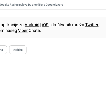
Dodajte Radiosarajevo.ba u omiljene Google izvore
aplikacije za
Android
|
iOS
i društvenih mreža
Twitter
|
utem našeg
Viber
Chata.
ina
#kritike