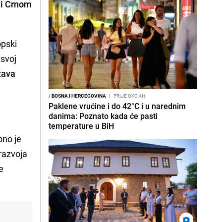
 i Crnom
opski
 svoj
žava
/
BOSNA I HERCEGOVINA
I
PRIJE OKO 4H
Paklene vrućine i do 42°C i u narednim
danima: Poznato kada će pasti
temperature u BiH
bno je
 razvoja
e