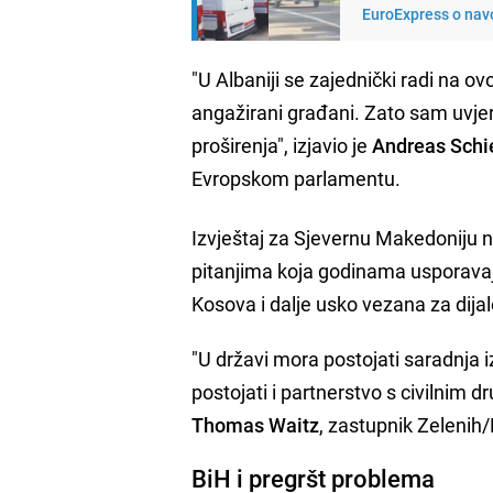
EuroExpress o navo
"U Albaniji se zajednički radi na ovo
angažirani građani. Zato sam uvjer
proširenja", izjavio je
Andreas Schi
Evropskom parlamentu.
Izvještaj za Sjevernu Makedoniju 
pitanjima koja godinama usporavaj
Kosova i dalje usko vezana za dijal
"U državi mora postojati saradnja i
postojati i partnerstvo s civilnim 
Thomas Waitz
, zastupnik Zeleni
BiH i pregršt problema