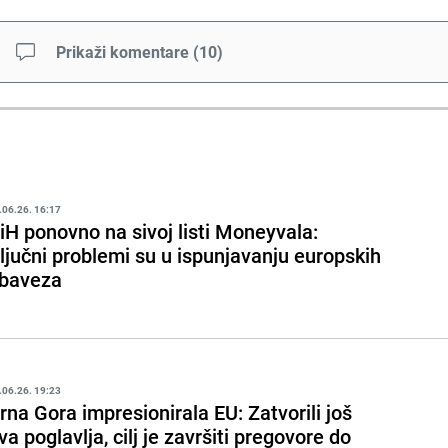
Prikaži komentare
(
10
)
.06.26. 16:17
iH ponovno na sivoj listi Moneyvala:
ljučni problemi su u ispunjavanju europskih
baveza
.06.26. 19:23
rna Gora impresionirala EU: Zatvorili još
va poglavlja, cilj je završiti pregovore do