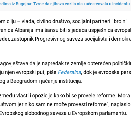
dima iz Bugojna: Tvrde da njihova vozila nisu učestvovala u incidentu
m cilju – vlada, civilno društvo, socijalni partneri i brojni
en da Albanija ima šansu biti sljedeća uspješnica evrop
eder,
zastupnik Progresivnog saveza socijalista i demokr
nagovještava da je napredak te zemlje opterećen političk
u njen evropski put, piše
Federalna
, dok je evropska per
og s Beogradom i jačanje institucija.
zmeđu vlasti i opozicije kako bi se provele reforme. Mora
društvom jer niko sam ne može provesti reforme", naglasio
h/Evropskog slobodnog saveza u Evropskom parlamentu.