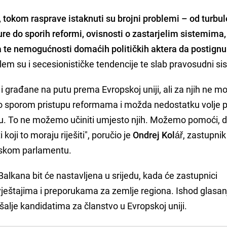
i, tokom rasprave istaknuti su brojni problemi – od turbu
ture do sporih reformi, ovisnosti o zastarjelim sistemima,
ma te nemogućnosti domaćih političkih aktera da postignu
lem su i secesionističke tendencije te slab pravosudni si
d i građane na putu prema Evropskoj uniji, ali za njih ne 
o sporom pristupu reformama i možda nedostatku volje p
ju. To ne možemo učiniti umjesto njih. Možemo pomoći, d
i koji to moraju riješiti", poručio je
Ondrej Kolář
, zastupnik
pskom parlamentu.
lkana bit će nastavljena u srijedu, kada će zastupnici
vještajima i preporukama za zemlje regiona. Ishod glasan
alje kandidatima za članstvo u Evropskoj uniji.