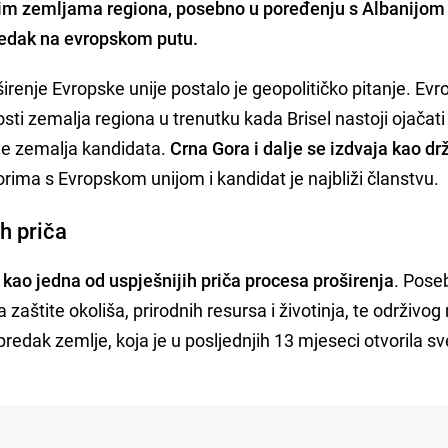
nim zemljama regiona, posebno u poređenju s Albanijom
redak na evropskom putu.
renje Evropske unije postalo je geopolitičko pitanje. Evr
ti zemalja regiona u trenutku kada Brisel nastoji ojačati
cije zemalja kandidata.
Crna Gora i dalje se izdvaja kao dr
rima s Evropskom unijom i kandidat je najbliži članstvu.
ih priča
 kao jedna od uspješnijih priča procesa proširenja
. Pose
zaštite okoliša, prirodnih resursa i životinja, te održivog
redak zemlje, koja je u posljednjih 13 mjeseci otvorila sv