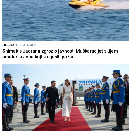
/
REGIJA
I
PRIJE OKO 1H
Snimak s Jadrana zgrozio javnost: Muškarac jet skijem
ometao avione koji su gasili požar