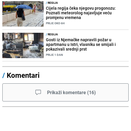
/
REGIJA
Cijela regija čeka njegovu progonozu:
Poznati meteorolog najavljuje veću
promjenu vremena
PRIJE OKO 6H
/
REGIJA
Gosti iz Njemačke napravili požar u
apartmanu u Istri, vlasniku se smijali i
pokazivali srednji prst
PRIJE 1 DAN
/
Komentari
Prikaži komentare
(
16
)