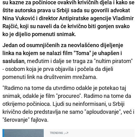
su kazne za počinioce ovakvih krivičnih djela i kako se
štite autorska prava u Srbiji sada su govorili advokat
Nina Vuković
i direktor Antipiratske agencije
Vladimir
Rajčić
, koji su naveli da će krivično biti gonjen svako
ko je dijelio pomenuti snimak.
Jedan od osumnjičenih za neovlašćeno dijeljenje
linka na kojem se nalazi film "Toma" je uhapšen i
saslušan
, međutim i dalje se traga za "nultim piratom"
- osobom koja je prva objavila i počela da dijeli
pomenuti link na društvenim mrežama.
"Radimo na tome da utvrdimo odakle je potekao taj
snimak, odakle je film "procureo". Radimo na tome da
otkrijemo počinioca. Ljudi su neinformisani, u Srbiji
krivično delo predstavlja ne samo "aploudovanje", već i
"šerovanje" fajlova.
TRENDING