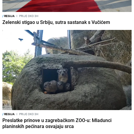
/
REGIJA
I
PRIJE OKO 3H
Zelenski stigao u Srbiju, sutra sastanak s Vučićem
/
REGIJA
I
PRIJE OKO 3H
Preslatke prinove u zagrebačkom ZOO-u: Mladunci
planinskih pećinara osvajaju srca