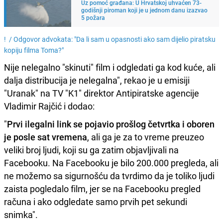
Uz pomoć građana: U Hrvatskoj uhvaćen 73-
godišnji piroman koji je u jednom danu izazvao
5 požara
! /
Odgovor advokata: "Da li sam u opasnosti ako sam dijelio piratsku
kopiju filma Toma?"
Nije nelegalno "skinuti" film i odgledati ga kod kuće, ali
dalja distribucija je nelegalna", rekao je u emisiji
"Uranak" na TV "K1" direktor Antipiratske agencije
Vladimir Rajčić i dodao:
"
Prvi ilegalni link se pojavio prošlog četvrtka i oboren
je posle sat vremena
, ali ga je za to vreme preuzeo
veliki broj ljudi, koji su ga zatim objavljivali na
Facebooku. Na Facebooku je bilo 200.000 pregleda, ali
ne možemo sa sigurnošću da tvrdimo da je toliko ljudi
zaista pogledalo film, jer se na Facebooku pregled
računa i ako odgledate samo prvih pet sekundi
snimka".