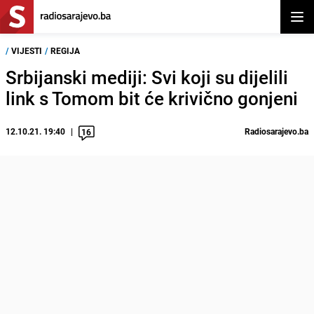
Otvor
/
VIJESTI
/
REGIJA
Srbijanski mediji: Svi koji su dijelili
link s Tomom bit će krivično gonjeni
12.10.21. 19:40
Radiosarajevo.ba
16