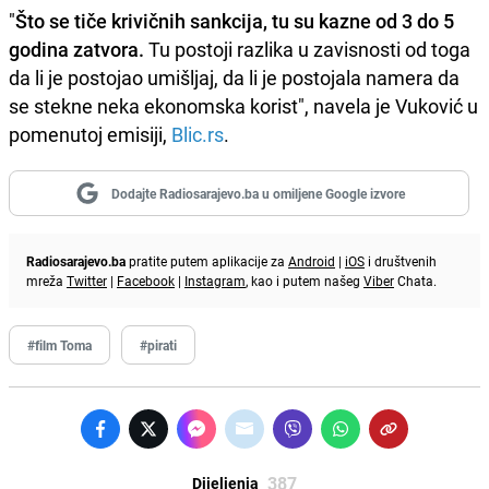
"
Što se tiče krivičnih sankcija, tu su kazne od 3 do 5
godina zatvora.
Tu postoji razlika u zavisnosti od toga
da li je postojao umišljaj, da li je postojala namera da
se stekne neka ekonomska korist", navela je Vuković u
pomenutoj emisiji,
Blic.rs
.
Dodajte Radiosarajevo.ba u omiljene Google izvore
Radiosarajevo.ba
pratite putem aplikacije za
Android
|
iOS
i društvenih
mreža
Twitter
|
Facebook
|
Instagram
, kao i putem našeg
Viber
Chata.
#film Toma
#pirati
387
Dijeljenja