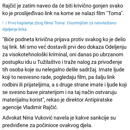
Rajčić je zatim naveo da će biti krivično gonjen svako
ko je proslijeđivao link na kome se nalazi film "Toma".
! /
Prvo hapšenje zbog filma 'Toma': Osumnjičen za neovlašteno
dijeljenje linka
"Biće podneta krivična prijava protiv svakog ko je delio
taj link. Mi smo već dostavili prvi deo dokaza Odeljenju
za visokotehnološki kriminal, oni danas po ubrzanom
postupku idu u Tužilaštvo i traže nalog za privođenje
tih osoba koje su nelegalno delile sadržaj. Imate ljude
koji to nesvesno rade, pogledaju film, pa šalju link
rodbini ili prijateljima, a s druge strane imate i ljude koji
se svesno bave piraterijom i na taj način ostvaruju
materijalnu korist", rekao je direktor Antipiratske
agencije Vladimir Rajčić.
Advokat Nina Vuković navela je kakve sankcije su
predviđene za počinioce ovakvog djela.