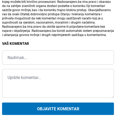
kojeg možete biti krivično procesuirani. Radiosarajevo.ba ima pravo i obavezu
da na zahtjev zvaničnih organa dostavi podatke o korisniku čiji komentari
sadrže govor mržnje, kao i da korisniku trajno blokira pristup. Obaviještavamo
vas da svaki čitatelj dobrovoljno pristupa čitanju i kreiranju komentara i
prihvata mogućnost da neki komentari mogu sadržavati narativ koji je u
suprotnosti sa vjerskim, nacionalnim, moralnim i drugim načelima.
Radiosarajevo.ba ima pravo da obriše sporne ili prijavljene komentare bez
najave i objašnjenja. Radiosarajevo.ba koristi automatski sistem prepoznavanja
i uklanjanja govora mržnje i drugih neprimjerenih sadržaja u komentarima.
VAŠ KOMENTAR
OBJAVITE KOMENTAR