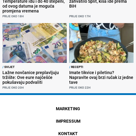
Temperature idu i do 40 stepeni,
zahvatilo Split, kiša ide prema
od ovog datuma je moguća
BiH
promjena vremena
PRIJE OKO 18H
PRIJE OKO 17H
/
SVIJET
/
RECEPTI
Lažne novčanice preplavljuju
Imate tikvice i piletinu?
tržište: Ove eure najčešće
Napravite ovaj brzi ručak iz jedne
pokušavaju podvaliti
tave
PRIJE OKO 20H
PRIJE OKO 22H
MARKETING
IMPRESSUM
KONTAKT