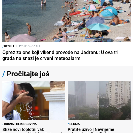
/
REGIJA
I
PRIJE OKO 18H
Oprez za one koji vikend provode na Jadranu: U ova tri
grada na snazi je crveni meteoalarm
/
Pročitajte još
/
BOSNA I HERCEGOVINA
/
REGIJA
Stiže novi toplotni val:
Pratite uživo | Nevrijeme