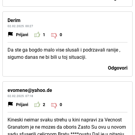
Derim
02.02.2025. 00:27
Prijavi
1
0
Da ste ga bogdo malo vise slusali i podrzavali ranije ,
sigurno danas ne bi bili u toj situaciji.
Odgovori
evomene@yahoo.de
02.02.2025. 07:18
Prijavi
2
0
Kineski neimar svaku strehu u kini napravi za Vecnost
Granatom je ne mozes da oboris Zasto Su ovu u novom
sadu sfuserili celicnom Bratu ****oustu Dal je u pitanju