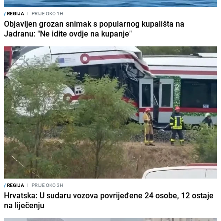
/
REGIJA
I
PRIJE OKO 1H
Objavljen grozan snimak s popularnog kupališta na
Jadranu: "Ne idite ovdje na kupanje"
/
REGIJA
I
PRIJE OKO 3H
Hrvatska: U sudaru vozova povrijeđene 24 osobe, 12 ostaje
na liječenju