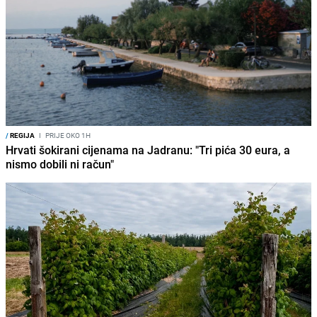
/
REGIJA
I
PRIJE OKO 1H
Hrvati šokirani cijenama na Jadranu: "Tri pića 30 eura, a
nismo dobili ni račun"