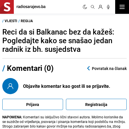
Otvor
/
VIJESTI
/
REGIJA
Reci da si Balkanac bez da kažeš:
Pogledajte kako se snašao jedan
radnik iz bh. susjedstva
/
Komentari (0)
Povratak na članak
Objavite komentar kao gost ili se prijavite.
Prijava
Registracija
NAPOMENA:
Komentari su isključivo lični stavovi autora. Molimo korisnike da
se suzdrže od vrijeđanja, psovanja i pisanja komentara koji podstiču na mržnju.
Strogo zabranjen bilo kakav govor mržnje na portalu radiosarajevo.ba, zbog