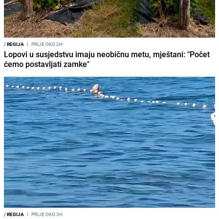
/
REGIJA
I
PRIJE OKO 2H
Lopovi u susjedstvu imaju neobičnu metu, mještani: "Počet
ćemo postavljati zamke"
/
REGIJA
I
PRIJE OKO 3H