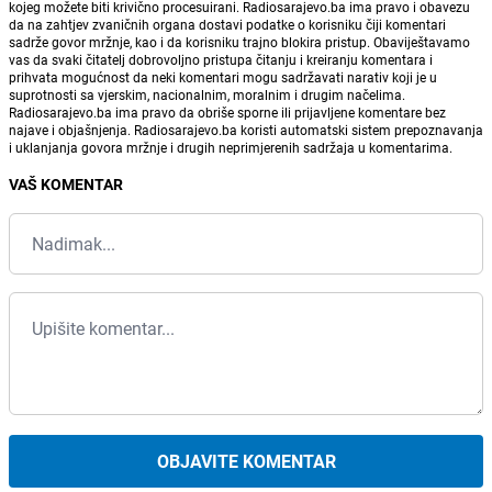
kojeg možete biti krivično procesuirani. Radiosarajevo.ba ima pravo i obavezu
da na zahtjev zvaničnih organa dostavi podatke o korisniku čiji komentari
sadrže govor mržnje, kao i da korisniku trajno blokira pristup. Obaviještavamo
vas da svaki čitatelj dobrovoljno pristupa čitanju i kreiranju komentara i
prihvata mogućnost da neki komentari mogu sadržavati narativ koji je u
suprotnosti sa vjerskim, nacionalnim, moralnim i drugim načelima.
Radiosarajevo.ba ima pravo da obriše sporne ili prijavljene komentare bez
najave i objašnjenja. Radiosarajevo.ba koristi automatski sistem prepoznavanja
i uklanjanja govora mržnje i drugih neprimjerenih sadržaja u komentarima.
VAŠ KOMENTAR
OBJAVITE KOMENTAR