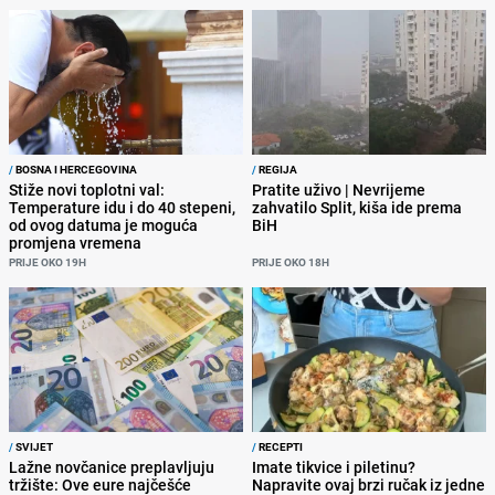
/
BOSNA I HERCEGOVINA
/
REGIJA
Stiže novi toplotni val:
Pratite uživo | Nevrijeme
Temperature idu i do 40 stepeni,
zahvatilo Split, kiša ide prema
od ovog datuma je moguća
BiH
promjena vremena
PRIJE OKO 19H
PRIJE OKO 18H
/
SVIJET
/
RECEPTI
Lažne novčanice preplavljuju
Imate tikvice i piletinu?
tržište: Ove eure najčešće
Napravite ovaj brzi ručak iz jedne