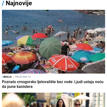
/
Najnovije
/
REGIJA
I
PRIJE OKO 1H
Poznato crnogorsko ljetovalište bez vode: Ljudi ustaju noću
da pune kanistere