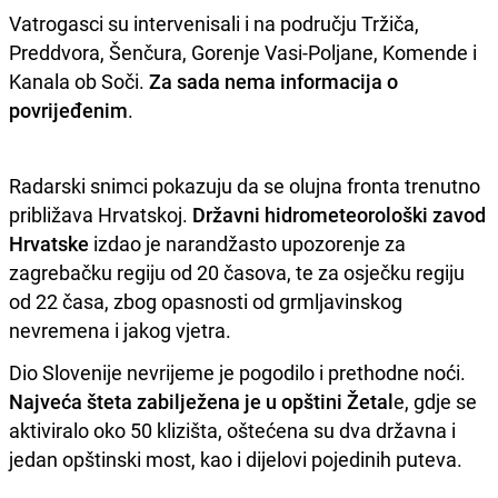
Vatrogasci su intervenisali i na području Tržiča,
Preddvora, Šenčura, Gorenje Vasi-Poljane, Komende i
Kanala ob Soči.
Za sada nema informacija o
povrijeđenim
.
Radarski snimci pokazuju da se olujna fronta trenutno
približava Hrvatskoj.
Državni hidrometeorološki zavod
Hrvatske
izdao je narandžasto upozorenje za
zagrebačku regiju od 20 časova, te za osječku regiju
od 22 časa, zbog opasnosti od grmljavinskog
nevremena i jakog vjetra.
Dio Slovenije nevrijeme je pogodilo i prethodne noći.
Najveća šteta zabilježena je u opštini Žetal
e, gdje se
aktiviralo oko 50 klizišta, oštećena su dva državna i
jedan opštinski most, kao i dijelovi pojedinih puteva.