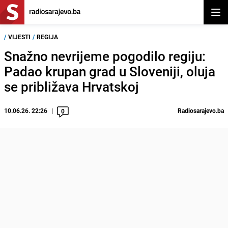
Otvor
/
VIJESTI
/
REGIJA
Snažno nevrijeme pogodilo regiju:
Padao krupan grad u Sloveniji, oluja
se približava Hrvatskoj
10.06.26. 22:26
Radiosarajevo.ba
0