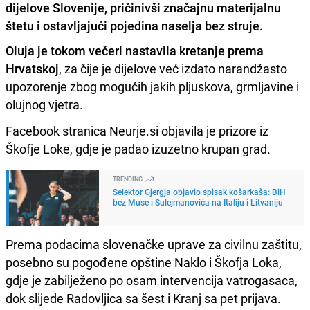
dijelove Slovenije, pričinivši značajnu materijalnu
štetu i ostavljajući pojedina naselja bez struje.
Oluja je tokom večeri nastavila kretanje prema
Hrvatskoj
, za čije je dijelove već izdato narandžasto
upozorenje zbog mogućih jakih pljuskova, grmljavine i
olujnog vjetra.
Facebook stranica Neurje.si objavila je prizore iz
Škofje Loke, gdje je padao izuzetno krupan grad.
TRENDING
Selektor Gjergja objavio spisak košarkaša: BiH
bez Muse i Sulejmanovića na Italiju i Litvaniju
Prema podacima slovenačke uprave za civilnu zaštitu,
posebno su pogođene opštine Naklo i Škofja Loka,
gdje je zabilježeno po osam intervencija vatrogasaca,
dok slijede Radovljica sa šest i Kranj sa pet prijava.