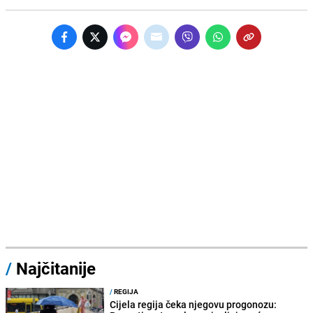
/
Najčitanije
/
REGIJA
Cijela regija čeka njegovu progonozu: