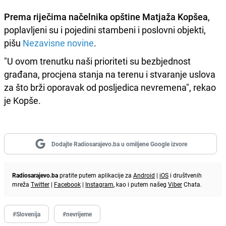
Prema riječima načelnika opštine Matjaža Kopšea
,
poplavljeni su i pojedini stambeni i poslovni objekti,
pišu
Nezavisne novine
.
"U ovom trenutku naši prioriteti su bezbjednost
građana, procjena stanja na terenu i stvaranje uslova
za što brži oporavak od posljedica nevremena", rekao
je Kopše.
Dodajte Radiosarajevo.ba u omiljene Google izvore
Radiosarajevo.ba
pratite putem aplikacije za
Android
|
iOS
i društvenih
mreža
Twitter
|
Facebook
|
Instagram
, kao i putem našeg
Viber
Chata.
#Slovenija
#nevrijeme