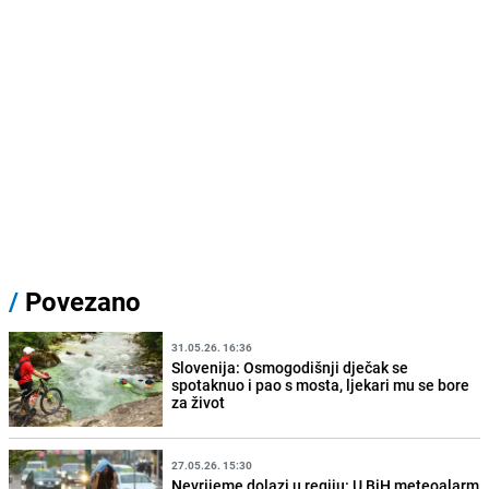
/
Povezano
31.05.26. 16:36
Slovenija: Osmogodišnji dječak se
spotaknuo i pao s mosta, ljekari mu se bore
za život
27.05.26. 15:30
Nevrijeme dolazi u regiju: U BiH meteoalarm