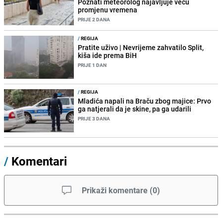
Poznati meteorolog najavljuje veću
promjenu vremena
PRIJE 2 DANA
/
REGIJA
Pratite uživo | Nevrijeme zahvatilo Split,
kiša ide prema BiH
PRIJE 1 DAN
/
REGIJA
Mladića napali na Braču zbog majice: Prvo
ga natjerali da je skine, pa ga udarili
PRIJE 3 DANA
/
Komentari
Prikaži komentare
(
0
)