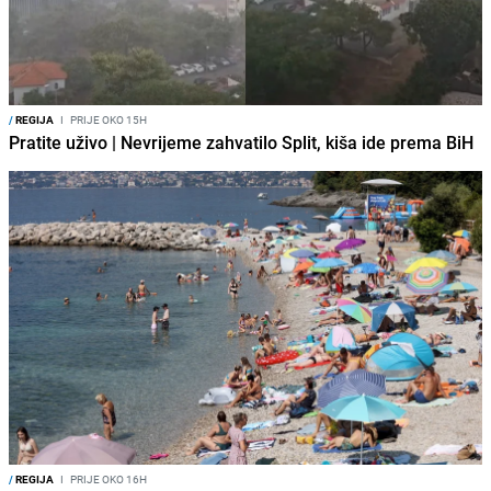
/
REGIJA
I
PRIJE OKO 15H
Pratite uživo | Nevrijeme zahvatilo Split, kiša ide prema BiH
/
REGIJA
I
PRIJE OKO 16H