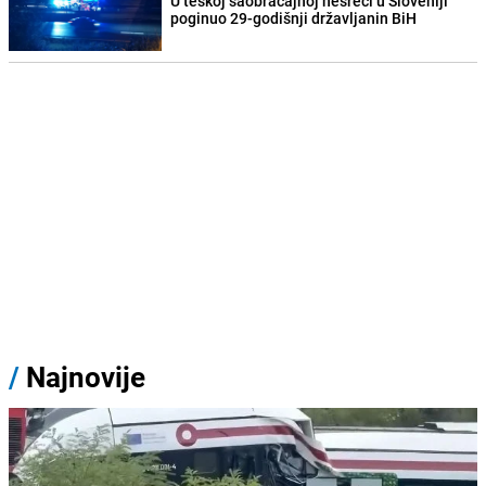
U teškoj saobraćajnoj nesreći u Sloveniji
poginuo 29-godišnji državljanin BiH
/
Najnovije