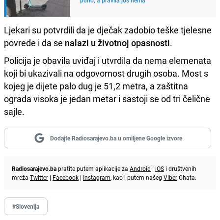
Ljekari su potvrdili da je dječak zadobio teške tjelesne
povrede i da se
nalazi u životnoj opasnosti
.
Policija je obavila uviđaj i utvrdila da nema elemenata
koji bi ukazivali na odgovornost drugih osoba. Most s
kojeg je dijete palo dug je 51,2 metra, a zaštitna
ograda visoka je jedan metar i sastoji se od tri čelične
sajle.
Dodajte Radiosarajevo.ba u omiljene Google izvore
Radiosarajevo.ba
pratite putem aplikacije za
Android
|
iOS
i društvenih
mreža
Twitter
|
Facebook
|
Instagram
, kao i putem našeg
Viber
Chata.
#Slovenija