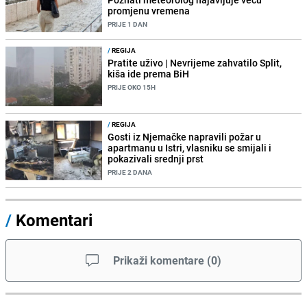
promjenu vremena
PRIJE 1 DAN
/
REGIJA
Pratite uživo | Nevrijeme zahvatilo Split,
kiša ide prema BiH
PRIJE OKO 15H
/
REGIJA
Gosti iz Njemačke napravili požar u
apartmanu u Istri, vlasniku se smijali i
pokazivali srednji prst
PRIJE 2 DANA
/
Komentari
Prikaži komentare
(
0
)