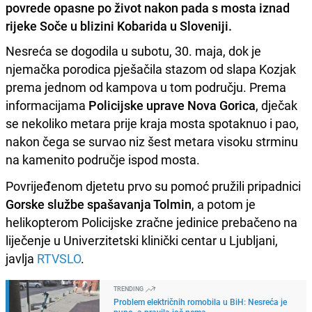
povrede opasne po život nakon pada s mosta iznad
rijeke Soče u blizini Kobarida u Sloveniji.
Nesreća se dogodila u subotu, 30. maja, dok je
njemačka porodica pješačila stazom od slapa Kozjak
prema jednom od kampova u tom području. Prema
informacijama
Policijske uprave Nova Gorica
, dječak
se nekoliko metara prije kraja mosta spotaknuo i pao,
nakon čega se survao niz šest metara visoku strminu
na kamenito područje ispod mosta.
Povrijeđenom djetetu prvo su pomoć pružili pripadnici
Gorske službe spašavanja Tolmin
, a potom je
helikopterom Policijske zračne jedinice prebačeno na
liječenje u Univerzitetski klinički centar u Ljubljani,
javlja
RTVSLO
.
TRENDING
Problem električnih romobila u BiH: Nesreća je
puno, a pravila još nema