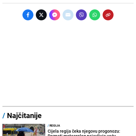
/
Najčitanije
/
REGIJA
Cijela regija čeka njegovu progonozu:
Poznati meteorolog najavljuje veću