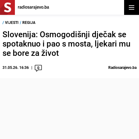
Otvor
/
VIJESTI
/
REGIJA
Slovenija: Osmogodišnji dječak se
spotaknuo i pao s mosta, ljekari mu
se bore za život
31.05.26. 16:36
Radiosarajevo.ba
0