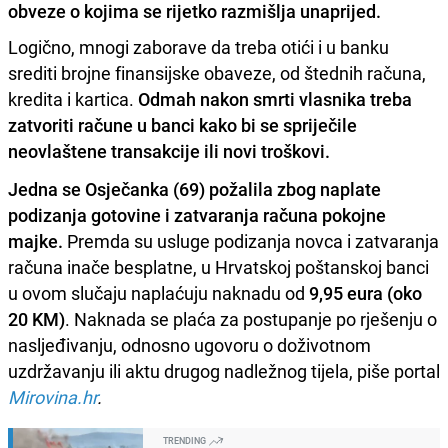
obveze o kojima se rijetko razmišlja unaprijed.
Logično, mnogi zaborave da treba otići i u banku
srediti brojne finansijske obaveze, od štednih računa,
kredita i kartica.
Odmah nakon smrti vlasnika treba
zatvoriti račune u banci kako bi se spriječile
neovlaštene transakcije ili novi troškovi.
Jedna se Osječanka (69) požalila zbog naplate
podizanja gotovine i zatvaranja računa pokojne
majke.
Premda su usluge podizanja novca i zatvaranja
računa inače besplatne, u Hrvatskoj poštanskoj banci
u ovom slučaju naplaćuju naknadu od
9,95 eura (oko
20 KM)
. Naknada se plaća za postupanje po rješenju o
nasljeđivanju, odnosno ugovoru o doživotnom
uzdržavanju ili aktu drugog nadležnog tijela, piše portal
Mirovina.hr
.
TRENDING