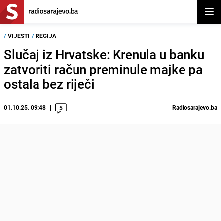
Otvor
/
VIJESTI
/
REGIJA
Slučaj iz Hrvatske: Krenula u banku
zatvoriti račun preminule majke pa
ostala bez riječi
01.10.25. 09:48
Radiosarajevo.ba
5