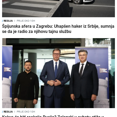
/
REGIJA
I
PRIJE OKO 10H
Špijunska afera u Zagrebu: Uhapšen haker iz Srbije, sumnja
se da je radio za njihovu tajnu službu
/
REGIJA
I
PRIJE OKO 10H