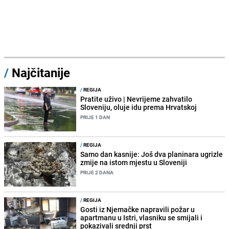
/
Najčitanije
/
REGIJA
Pratite uživo | Nevrijeme zahvatilo
Sloveniju, oluje idu prema Hrvatskoj
PRIJE 1 DAN
/
REGIJA
Samo dan kasnije: Još dva planinara ugrizle
zmije na istom mjestu u Sloveniji
PRIJE 2 DANA
/
REGIJA
Gosti iz Njemačke napravili požar u
apartmanu u Istri, vlasniku se smijali i
pokazivali srednji prst