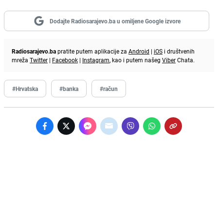
Dodajte Radiosarajevo.ba u omiljene Google izvore
Radiosarajevo.ba
pratite putem aplikacije za
Android
|
iOS
i društvenih
mreža
Twitter
|
Facebook
|
Instagram
, kao i putem našeg
Viber
Chata.
#Hrvatska
#banka
#račun