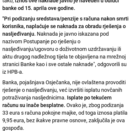
tako,
iznos ove naknade javno je naveden u odluci
banke od 15. aprila ove godine.
"Pri podizanju sredstava/penzije s računa nakon smrti
korisnika, naplaćuje se naknada za obradu rješenja o
nasljeđivanju.
Naknada je javno iskazana pod
nazivom Postupanje po rješenju o
nasljeđivanju/ugovoru o doživotnom uzdržavanju ili
aktu drugog nadležnog tijela te objavljena na mrežnoj
stranici Banke kao i sve ostale naknade", odgovorili su
iz HPB-a.
Banka, pojašnjava Osječanka, nije ovlaštena provoditi
rješenje o nasljeđivanju, već izvršiti isplatu novčanih
potraživanja nasljednicima.
Isplate po tekućem
računu su inače besplatne.
Ovako je, zbog podizanja
33 eura s računa pokojne majke, od toga iznosa platila
9,95 eura, bez ikakve pravne osnove, zaključila je ova
gospođa.