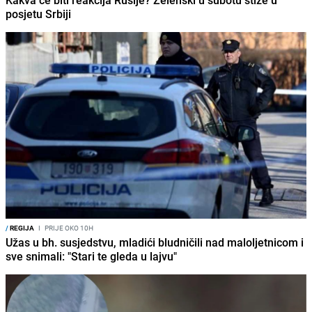
Kakva će biti reakcija Rusije? Zelenski u subotu stiže u
posjetu Srbiji
/
REGIJA
I
PRIJE OKO 10H
Užas u bh. susjedstvu, mladići bludničili nad maloljetnicom i
sve snimali: "Stari te gleda u lajvu"