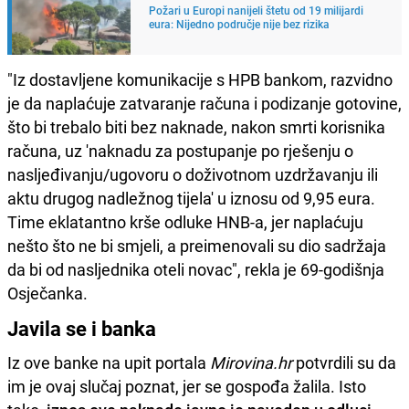
Požari u Europi nanijeli štetu od 19 milijardi
eura: Nijedno područje nije bez rizika
"Iz dostavljene komunikacije s HPB bankom, razvidno
je da naplaćuje zatvaranje računa i podizanje gotovine,
što bi trebalo biti bez naknade, nakon smrti korisnika
računa, uz 'naknadu za postupanje po rješenju o
nasljeđivanju/ugovoru o doživotnom uzdržavanju ili
aktu drugog nadležnog tijela' u iznosu od 9,95 eura.
Time eklatantno krše odluke HNB-a, jer naplaćuju
nešto što ne bi smjeli, a preimenovali su dio sadržaja
da bi od nasljednika oteli novac", rekla je 69-godišnja
Osječanka.
Javila se i banka
Iz ove banke na upit portala
Mirovina.hr
potvrdili su da
im je ovaj slučaj poznat, jer se gospođa žalila. Isto