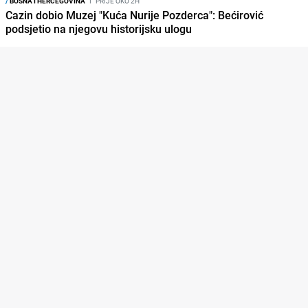
/
BOSNA I HERCEGOVINA
I
PRIJE OKO 2H
Cazin dobio Muzej "Kuća Nurije Pozderca": Bećirović
podsjetio na njegovu historijsku ulogu