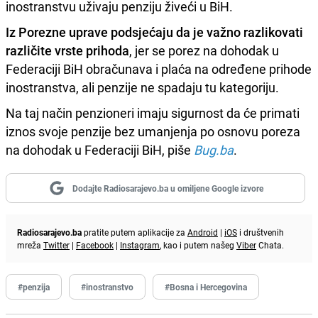
inostranstvu uživaju penziju živeći u BiH.
Iz Porezne uprave podsjećaju da je važno razlikovati
različite vrste prihoda
, jer se porez na dohodak u
Federaciji BiH obračunava i plaća na određene prihode
inostranstva, ali penzije ne spadaju tu kategoriju.
Na taj način penzioneri imaju sigurnost da će primati
iznos svoje penzije bez umanjenja po osnovu poreza
na dohodak u Federaciji BiH, piše
Bug.ba
.
Dodajte Radiosarajevo.ba u omiljene Google izvore
Radiosarajevo.ba
pratite putem aplikacije za
Android
|
iOS
i društvenih
mreža
Twitter
|
Facebook
|
Instagram
, kao i putem našeg
Viber
Chata.
#penzija
#inostranstvo
#Bosna i Hercegovina