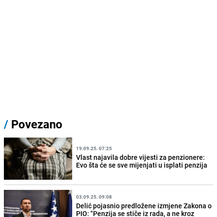
/
Povezano
19.09.25. 07:25
Vlast najavila dobre vijesti za penzionere:
Evo šta će se sve mijenjati u isplati penzija
03.09.25. 09:08
Delić pojasnio predložene izmjene Zakona o
PIO: "Penzija se stiče iz rada, a ne kroz