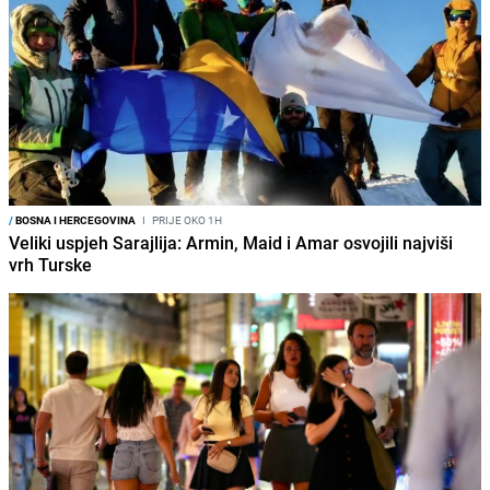
/
BOSNA I HERCEGOVINA
I
PRIJE OKO 1H
Veliki uspjeh Sarajlija: Armin, Maid i Amar osvojili najviši
vrh Turske