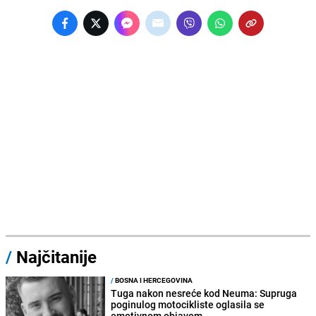
/
Najčitanije
/
BOSNA I HERCEGOVINA
Tuga nakon nesreće kod Neuma: Supruga
poginulog motocikliste oglasila se
emotivnom objavom