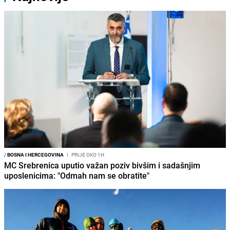
/
BOSNA I HERCEGOVINA
I
PRIJE OKO 1H
MC Srebrenica uputio važan poziv bivšim i sadašnjim
uposlenicima: "Odmah nam se obratite"