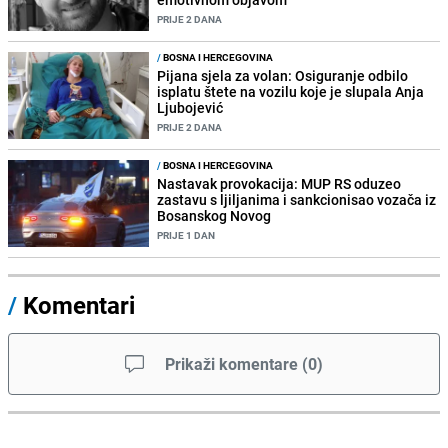
PRIJE 2 DANA
/
BOSNA I HERCEGOVINA
Pijana sjela za volan: Osiguranje odbilo
isplatu štete na vozilu koje je slupala Anja
Ljubojević
PRIJE 2 DANA
/
BOSNA I HERCEGOVINA
Nastavak provokacija: MUP RS oduzeo
zastavu s ljiljanima i sankcionisao vozača iz
Bosanskog Novog
PRIJE 1 DAN
/
Komentari
Prikaži komentare
(
0
)