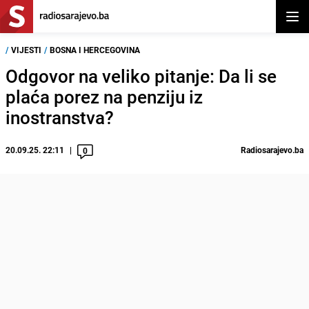
Otvor
/
VIJESTI
/
BOSNA I HERCEGOVINA
Odgovor na veliko pitanje: Da li se
plaća porez na penziju iz
inostranstva?
20.09.25. 22:11
Radiosarajevo.ba
0