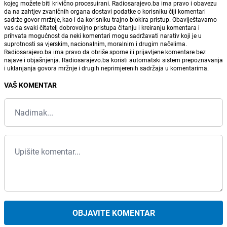
kojeg možete biti krivično procesuirani. Radiosarajevo.ba ima pravo i obavezu
da na zahtjev zvaničnih organa dostavi podatke o korisniku čiji komentari
sadrže govor mržnje, kao i da korisniku trajno blokira pristup. Obaviještavamo
vas da svaki čitatelj dobrovoljno pristupa čitanju i kreiranju komentara i
prihvata mogućnost da neki komentari mogu sadržavati narativ koji je u
suprotnosti sa vjerskim, nacionalnim, moralnim i drugim načelima.
Radiosarajevo.ba ima pravo da obriše sporne ili prijavljene komentare bez
najave i objašnjenja. Radiosarajevo.ba koristi automatski sistem prepoznavanja
i uklanjanja govora mržnje i drugih neprimjerenih sadržaja u komentarima.
VAŠ KOMENTAR
OBJAVITE KOMENTAR