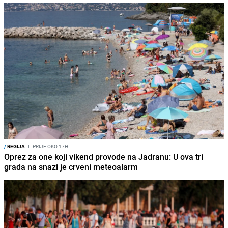
/
REGIJA
I
PRIJE OKO 17H
Oprez za one koji vikend provode na Jadranu: U ova tri
grada na snazi je crveni meteoalarm