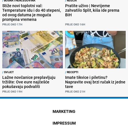
/
BOSNA I HERCEGOVINA
/
REGIJA
Stiže novi toplotni val:
Pratite uživo | Nevrijeme
Temperature idu i do 40 stepeni,
zahvatilo Split, kiša ide prema
od ovog datuma je moguća
BiH
promjena vremena
PRIJE OKO 17H
PRIJE OKO 16H
/
SVIJET
/
RECEPTI
Lažne novčanice preplavljuju
Imate tikvice i piletinu?
tržište: Ove eure najčešće
Napravite ovaj brzi ručak iz jedne
pokušavaju podvaliti
tave
PRIJE OKO 19H
PRIJE OKO 21H
MARKETING
IMPRESSUM