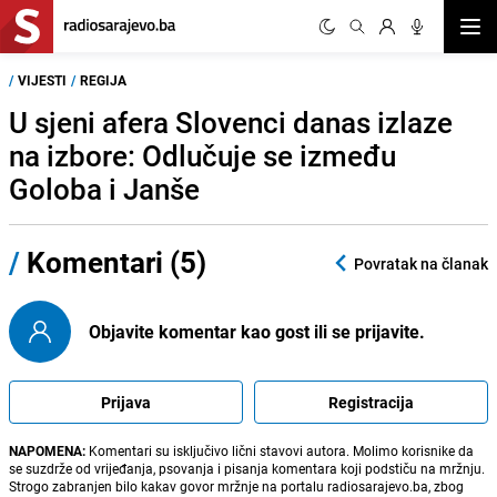
Otvor
/
VIJESTI
/
REGIJA
U sjeni afera Slovenci danas izlaze
na izbore: Odlučuje se između
Goloba i Janše
/
Komentari (5)
Povratak na članak
Objavite komentar kao gost ili se prijavite.
Prijava
Registracija
NAPOMENA:
Komentari su isključivo lični stavovi autora. Molimo korisnike da
se suzdrže od vrijeđanja, psovanja i pisanja komentara koji podstiču na mržnju.
Strogo zabranjen bilo kakav govor mržnje na portalu radiosarajevo.ba, zbog