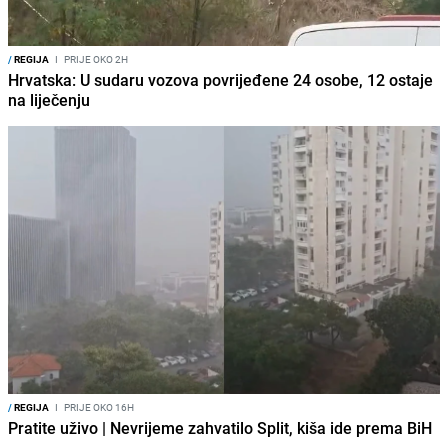
/
REGIJA
I
PRIJE OKO 2H
Hrvatska: U sudaru vozova povrijeđene 24 osobe, 12 ostaje
na liječenju
/
REGIJA
I
PRIJE OKO 16H
Pratite uživo | Nevrijeme zahvatilo Split, kiša ide prema BiH