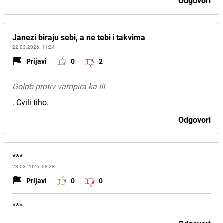
Odgovori
Janezi biraju sebi, a ne tebi i takvima
22.03.2026. 11:24
Prijavi
0
2
Golob protiv vampira ka III
. Cvili tiho.
Odgovori
***
23.03.2026. 08:28
Prijavi
0
0
***