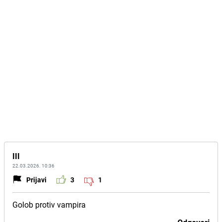
III
22.03.2026. 10:36
Prijavi
3
1
Golob protiv vampira