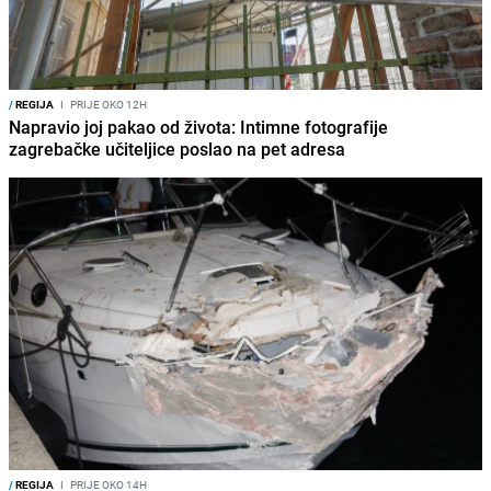
/
REGIJA
I
PRIJE OKO 12H
Napravio joj pakao od života: Intimne fotografije
zagrebačke učiteljice poslao na pet adresa
/
REGIJA
I
PRIJE OKO 14H