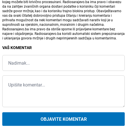
kojeg možete biti krivično procesuirani. Radiosarajevo.ba ima pravo i obavezu
da na zahtjev zvaničnih organa dostavi podatke o korisniku čiji komentari
sadrže govor mržnje, kao i da korisniku trajno blokira pristup. Obaviještavamo
vas da svaki čitatelj dobrovoljno pristupa čitanju i kreiranju komentara i
prihvata mogućnost da neki komentari mogu sadržavati narativ koji je u
suprotnosti sa vjerskim, nacionalnim, moralnim i drugim načelima.
Radiosarajevo.ba ima pravo da obriše sporne ili prijavljene komentare bez
najave i objašnjenja. Radiosarajevo.ba koristi automatski sistem prepoznavanja
i uklanjanja govora mržnje i drugih neprimjerenih sadržaja u komentarima.
VAŠ KOMENTAR
OBJAVITE KOMENTAR