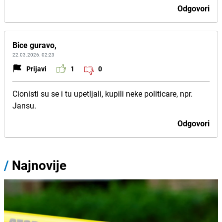
Odgovori
Bice guravo,
22.03.2026. 02:23
Prijavi
1
0
Cionisti su se i tu upetljali, kupili neke politicare, npr.
Jansu.
Odgovori
/
Najnovije