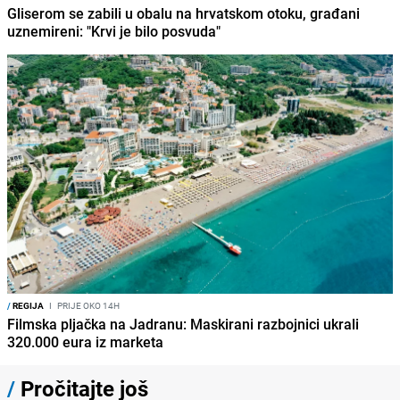
Gliserom se zabili u obalu na hrvatskom otoku, građani
uznemireni: "Krvi je bilo posvuda"
/
REGIJA
I
PRIJE OKO 14H
Filmska pljačka na Jadranu: Maskirani razbojnici ukrali
320.000 eura iz marketa
/
Pročitajte još