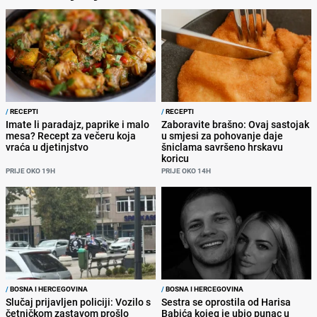
/
RECEPTI
/
RECEPTI
Imate li paradajz, paprike i malo
Zaboravite brašno: Ovaj sastojak
mesa? Recept za večeru koja
u smjesi za pohovanje daje
vraća u djetinjstvo
šniclama savršeno hrskavu
koricu
PRIJE OKO 19H
PRIJE OKO 14H
/
BOSNA I HERCEGOVINA
/
BOSNA I HERCEGOVINA
Slučaj prijavljen policiji: Vozilo s
Sestra se oprostila od Harisa
četničkom zastavom prošlo
Babića kojeg je ubio punac u