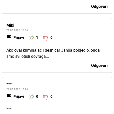
Odgovori
Miki
21.03.2026. 16:36
Prijavi
1
0
Ako ovaj kriminalac i desničar Janša pobjedio, onda
smo svi otišli dovraga...
Odgovori
***
21.03.2026. 18:26
Prijavi
0
0
***